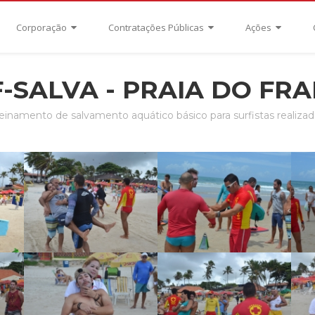
Corporação
Contratações Públicas
Ações
-SALVA - PRAIA DO FR
inamento de salvamento aquático básico para surfistas realizado