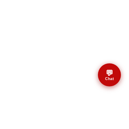
💬
Chat