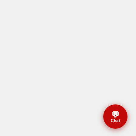
💬
Chat