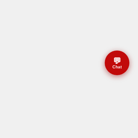
💬
Chat