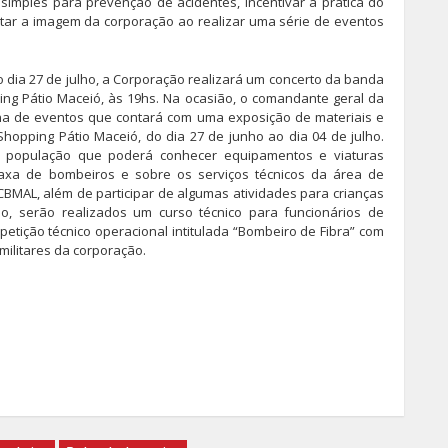
imples para prevenção de acidentes, incentivar a prática do
ntar a imagem da corporação ao realizar uma série de eventos
27 de julho, a Corporação realizará um concerto da banda
g Pátio Maceió, às 19hs. Na ocasião, o comandante geral da
ana de eventos que contará com uma exposição de materiais e
Shopping Pátio Maceió, do dia 27 de junho ao dia 04 de julho.
a população que poderá conhecer equipamentos e viaturas
 taxa de bombeiros e sobre os serviços técnicos da área de
CBMAL, além de participar de algumas atividades para crianças
o, serão realizados um curso técnico para funcionários de
etição técnico operacional intitulada “Bombeiro de Fibra” com
militares da corporação.