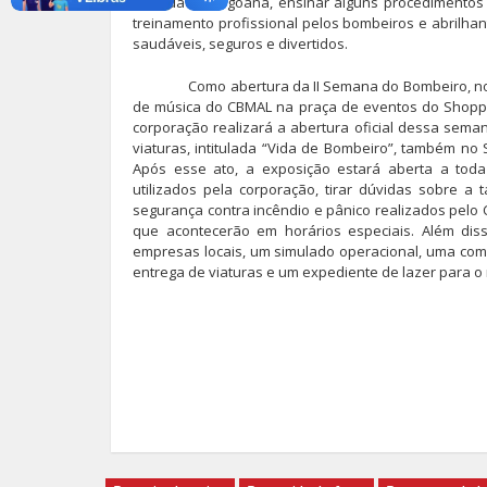
sociedade alagoana, ensinar alguns procedimentos s
treinamento profissional pelos bombeiros e abrilha
saudáveis, seguros e divertidos.
Como abertura da II Semana do Bombeiro, no dia 
de música do CBMAL na praça de eventos do Shoppin
corporação realizará a abertura oficial dessa sem
viaturas, intitulada “Vida de Bombeiro”, também no 
Após esse ato, a exposição estará aberta a tod
utilizados pela corporação, tirar dúvidas sobre a
segurança contra incêndio e pânico realizados pelo 
que acontecerão em horários especiais. Além diss
empresas locais, um simulado operacional, uma comp
entrega de viaturas e um expediente de lazer para o 