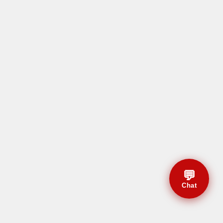
💬
Chat