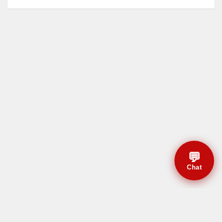
💬
Chat