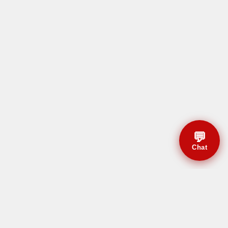
💬
Chat