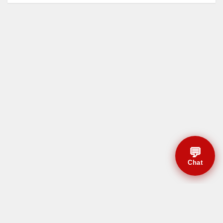
💬
Chat