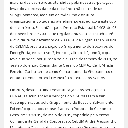
maioria das ocorrências atendidas pela nossa corporação,
levando a necessidade da existência não mais de um
Subgrupamento, mas sim de toda uma estrutura
organizacional voltada ao atendimento específico a este tipo
de ocorrência. Foi então que o Decreto Estadual N° 408, de 08
de novembro de 2001, que regulamentava a Lei Estadual Nº
6.212, de 26 de dezembro de 2000 (Lei de Organização Básica
do CBMAL), previu a criação do Grupamento de Socorros de
Emergência, em seu Art. 7, inciso III, alínea “b”, item 3, o qual
teve sua sede inaugurada no dia 08 de dezembro de 2001, na
gestão do então Comandante Geral do CBMAL, Cel. BM Jadir
Ferreira Cunha, tendo como Comandante do Grupamento o
então Tenente Coronel BM Neitônio Freitas dos Santos.
Em 2015, devido a uma reestruturação dos serviços do
CBMAL, as atribuições e serviços do GSE passam a ser
desempenhadas pelo Grupamento de Busca e Salvamento.
Foi então que, após quase 4 anos, a Portaria do Comando
Geral N° 197/2019, de maio de 2019, expedida pelo então
Comandante Geral da Corporação, Cel. BM André Alessandro
Madeiro de Oliveira, designou uma comissão composta pela