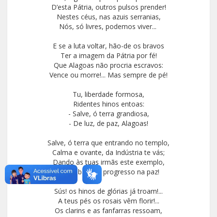
D’esta Pátria, outros pulsos prender!
Nestes céus, nas azuis serranias,
Nós, só livres, podemos viver...
E se a luta voltar, hão-de os bravos
Ter a imagem da Pátria por fé!
Que Alagoas não procria escravos:
Vence ou morre!... Mas sempre de pé!
Tu, liberdade formosa,
Ridentes hinos entoas:
- Salve, ó terra grandiosa,
- De luz, de paz, Alagoas!
Salve, ó terra que entrando no templo,
Calma e ovante, da Indústria te vás;
Dando às tuas irmãs este exemplo,
De trabalho e progresso na paz!
Sús! os hinos de glórias já troam!...
A teus pés os rosais vêm florir!...
Os clarins e as fanfarras ressoam,