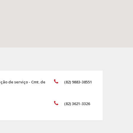
ão de serviço - Cmt. de
(82) 9883-38551
(82) 3621-3326