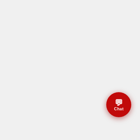
💬
Chat