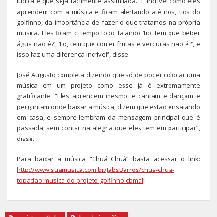
lúdica e que seja facilmente assimilada. “É incrível como eles
aprendem com a música e ficam alertando até nós, tios do
golfinho, da importância de fazer o que tratamos na própria
música. Eles ficam o tempo todo falando ‘tio, tem que beber
água não é?’, ‘tio, tem que comer frutas e verduras não é?’, e
isso faz uma diferença incrível”, disse.
José Augusto completa dizendo que só de poder colocar uma
música em um projeto como esse já é extremamente
gratificante. “Eles aprendem mesmo, e cantam e dançam e
perguntam onde baixar a música, dizem que estão ensaiando
em casa, e sempre lembram da mensagem principal que é
passada, sem contar na alegria que eles tem em participar”,
disse.
Para baixar a música “Chuá Chuá” basta acessar o link:
http://www.suamusica.com.br/JabsBarros/chua-chua-
topadao-musica-do-projeto-golfinho-cbmal