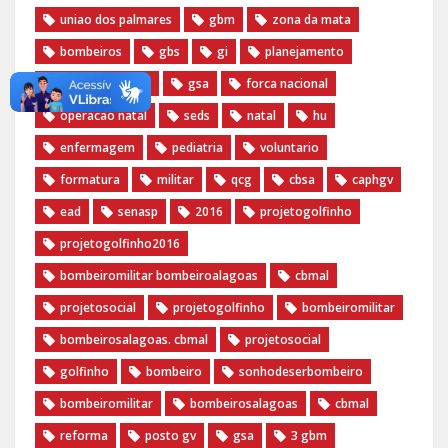
uniao dos palmares
gbm
zona da mata
bombeiros
gbs
gi
planejamento
operacao verao
gsa
forca nacional
operacao natal
seds
natal
hu
enfermagem
pediatria
voluntario
formatura
militar
qcg
cbsa
caphgv
ead
senasp
2016
projetogolfinho
projetogolfinho2016
bombeiromilitar bombeiroalagoas
cbmal
projetosocial
projetogolfinho
bombeiromilitar
bombeirosalagoas. cbmal
projetosocial
golfinho
bombeiro
sonhodeserbombeiro
bombeiromilitar
bombeirosalagoas
cbmal
reforma
posto gv
gsa
3 gbm