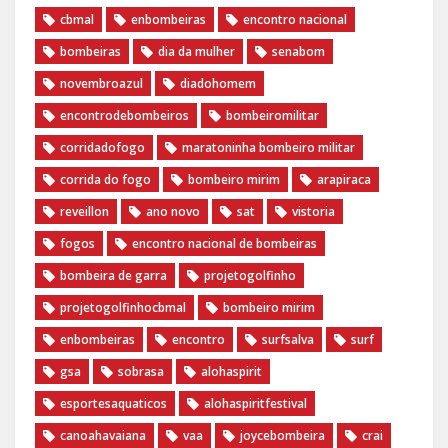
cbmal
enbombeiras
encontro nacional
bombeiras
dia da mulher
senabom
novembroazul
diadohomem
encontrodebombeiros
bombeiromilitar
corridadofogo
maratoninha bombeiro militar
corrida do fogo
bombeiro mirim
arapiraca
reveillon
ano novo
sat
vistoria
fogos
encontro nacional de bombeiras
bombeira de garra
projetogolfinho
projetogolfinhocbmal
bombeiro mirim
enbombeiras
encontro
surfsalva
surf
gsa
sobrasa
alohaspirit
esportesaquaticos
alohaspiritfestival
canoahavaiana
vaa
joycebombeira
crai