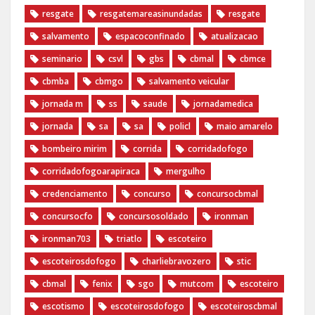
resgate
resgatemareasinundadas
resgate
salvamento
espacoconfinado
atualizacao
seminario
csvl
gbs
cbmal
cbmce
cbmba
cbmgo
salvamento veicular
jornada m
ss
saude
jornadamedica
jornada
sa
sa
policl
maio amarelo
bombeiro mirim
corrida
corridadofogo
corridadofogoarapiraca
mergulho
credenciamento
concurso
concursocbmal
concursocfo
concursosoldado
ironman
ironman703
triatlo
escoteiro
escoteirosdofogo
charliebravozero
stic
cbmal
fenix
sgo
mutcom
escoteiro
escotismo
escoteirosdofogo
escoteiroscbmal