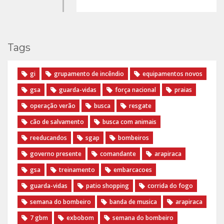
Tags
gi
grupamento de incêndio
equipamentos novos
gsa
guarda-vidas
força nacional
praias
operação verão
busca
resgate
cão de salvamento
busca com animais
reeducandos
sgap
bombeiros
governo presente
comandante
arapiraca
gsa
treinamento
embarcacoes
guarda-vidas
patio shopping
corrida do fogo
semana do bombeiro
banda de musica
arapiraca
7 gbm
exbobom
semana do bombeiro