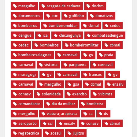
mergulho
resgate de cadaver
docbm
documentos
stic
golfinho
donativos
bombeiros
bombeiromilitar
cbmal
cedec
dengue
ica
chicungunya
combateadengue
cedec
bombeiros
bombeiromilitar
cbmal
bombeirosalagoas
carnaval
gv
praia
carnaval
vistoria
paripueira
carnaval
maragogi
gv
carnaval
frances
gv
carnaval
mergulho
gsa
cbmal
ensalv
conasv
solenidade
exercito
59bimtz
comandante
dia da mulher
bombeira
mergulho
viatura; arapiraca
sa
ds
aeroporto
sci
ensalv
conasv
cbmal
regatecnica
sossul
jiujitsu