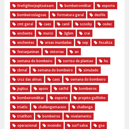
firefighterjiujitsuteam
bombeiromilitar
esporte
bombeiroslagoas
formatura geral
desfile
cmt geral
caes
canil
scooby
cedec
enchente
murici
3gbm
crai
enchentes
areas inundadas
sep
fiscaliza
festasjuninas
vistorias
an
semana do bombeiro
sorriso de plantao
hu
cbmal
semana do bombeiro
simulado
cruz das almas
caes
semana do bombeiro
jiujitsu
apoio
cetfid
bombeiros
bombeiromilitar
esporte
projeto golfinho
triatlo
challengemaceio
challenge
triatlhon
bombeiros
nivelamento
operacional
incendio
surf salva
gsa