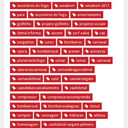
escoteiros do fogo
senabom
senabom 2017
para
escoteiros do fogo
encerramento
golfinho
projeto golfinho
projetos sociais
cbmal informa
ascom
surf-salva
cas
sargentos
curso
bombeiros
carnaval
opera
bombeirosal
preven
pioneiras
pioneirasdofogo
csmar
csmar
carnaval
operacaocarnaval
carnavalsegurocbmal
carnavalcbmal
canil
caesderesgate
caesdebuscaesalvamento
canilcbmal
compressor
compressorarcomprimido
bombeirosal
bombeirosalagoas
cbmal
competi
canoagem
militares
atletas
homenagem
canilcbmal resgate pinheiro