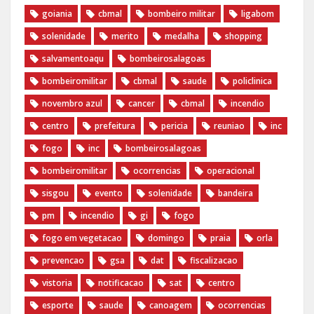
goiania
cbmal
bombeiro militar
ligabom
solenidade
merito
medalha
shopping
salvamentoaqu
bombeirosalagoas
bombeiromilitar
cbmal
saude
policlinica
novembro azul
cancer
cbmal
incendio
centro
prefeitura
pericia
reuniao
inc
fogo
inc
bombeirosalagoas
bombeiromilitar
ocorrencias
operacional
sisgou
evento
solenidade
bandeira
pm
incendio
gi
fogo
fogo em vegetacao
domingo
praia
orla
prevencao
gsa
dat
fiscalizacao
vistoria
notificacao
sat
centro
esporte
saude
canoagem
ocorrencias