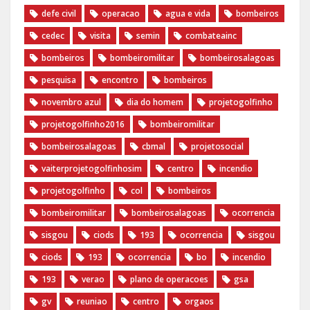
defe civil
operacao
agua e vida
bombeiros
cedec
visita
semin
combateainc
bombeiros
bombeiromilitar
bombeirosalagoas
pesquisa
encontro
bombeiros
novembro azul
dia do homem
‪projetogolfinho‬
‎projetogolfinho2016
‎bombeiromilitar‬
‎bombeirosalagoas‬
‎cbmal‬
‎projetosocial‬‪
vaiterprojetogolfinhosim‬
centro
incendio
projetogolfinho
col
bombeiros
bombeiromilitar
bombeirosalagoas
ocorrencia
sisgou
ciods
193
ocorrencia
sisgou
ciods
193
ocorrencia
bo
incendio
193
verao
plano de operacoes
gsa
gv
reuniao
centro
orgaos