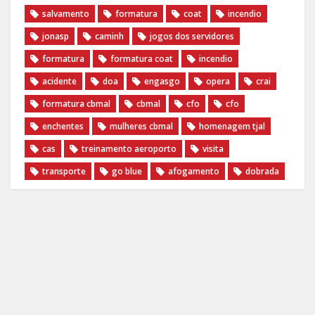
salvamento
formatura
coat
incendio
jonasp
caminh
jogos dos servidores
formatura
formatura coat
incendio
acidente
doa
engasgo
opera
crai
formatura cbmal
cbmal
cfo
cfo
enchentes
mulheres cbmal
homenagem tjal
cas
treinamento aeroporto
visita
transporte
go blue
afogamento
dobrada