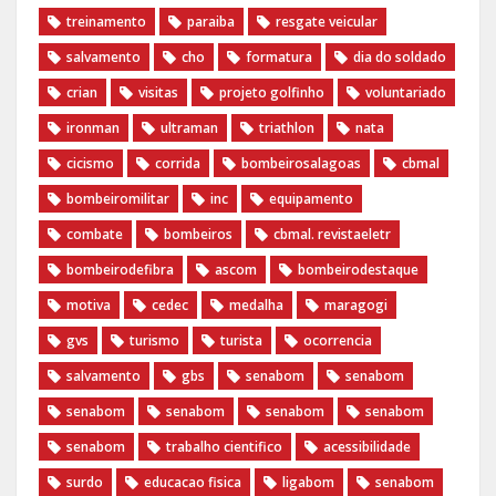
treinamento
paraiba
resgate veicular
salvamento
cho
formatura
dia do soldado
crian
visitas
projeto golfinho
voluntariado
ironman
ultraman
triathlon
nata
cicismo
corrida
bombeirosalagoas
cbmal
bombeiromilitar
inc
equipamento
combate
bombeiros
cbmal. revistaeletr
bombeirodefibra
ascom
bombeirodestaque
motiva
cedec
medalha
maragogi
gvs
turismo
turista
ocorrencia
salvamento
gbs
senabom
senabom
senabom
senabom
senabom
senabom
senabom
trabalho cientifico
acessibilidade
surdo
educacao fisica
ligabom
senabom