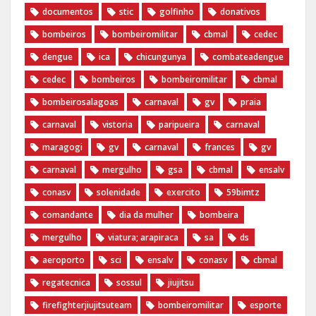
documentos
stic
golfinho
donativos
bombeiros
bombeiromilitar
cbmal
cedec
dengue
ica
chicungunya
combateadengue
cedec
bombeiros
bombeiromilitar
cbmal
bombeirosalagoas
carnaval
gv
praia
carnaval
vistoria
paripueira
carnaval
maragogi
gv
carnaval
frances
gv
carnaval
mergulho
gsa
cbmal
ensalv
conasv
solenidade
exercito
59bimtz
comandante
dia da mulher
bombeira
mergulho
viatura; arapiraca
sa
ds
aeroporto
sci
ensalv
conasv
cbmal
regatecnica
sossul
jiujitsu
firefighterjiujitsuteam
bombeiromilitar
esporte