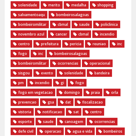
solenidade
merito
medalha
shopping
salvamentoaqu
bombeirosalagoas
bombeiromilitar
cbmal
saude
policlinica
novembro azul
cancer
cbmal
incendio
centro
prefeitura
pericia
reuniao
inc
fogo
inc
bombeirosalagoas
bombeiromilitar
ocorrencias
operacional
sisgou
evento
solenidade
bandeira
pm
incendio
gi
fogo
fogo em vegetacao
domingo
praia
orla
prevencao
gsa
dat
fiscalizacao
vistoria
notificacao
sat
centro
esporte
saude
canoagem
ocorrencias
defe civil
operacao
agua e vida
bombeiros