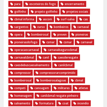
para
escoteiros do fogo
encerramento
golfinho
projeto golfinho
projetos sociais
cbmal informa
ascom
surf-salva
cas
sargentos
curso
bombeiros
carnaval
opera
bombeirosal
preven
pioneiras
pioneirasdofogo
csmar
csmar
carnaval
operacaocarnaval
carnavalsegurocbmal
carnavalcbmal
canil
caesderesgate
caesdebuscaesalvamento
canilcbmal
compressor
compressorarcomprimido
bombeirosal
bombeirosalagoas
cbmal
competi
canoagem
militares
atletas
homenagem
canilcbmal resgate pinheiro
salvamento
formatura
coat
incendio