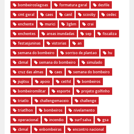
bombeiroslagoas
formatura geral
desfile
cmt geral
caes
canil
scooby
cedec
enchente
murici
3gbm
crai
enchentes
areas inundadas
sep
fiscaliza
festasjuninas
vistorias
an
semana do bombeiro
sorriso de plantao
hu
cbmal
semana do bombeiro
simulado
cruz das almas
caes
semana do bombeiro
jiujitsu
apoio
cetfid
bombeiros
bombeiromilitar
esporte
projeto golfinho
triatlo
challengemaceio
challenge
triatlhon
bombeiros
nivelamento
operacional
incendio
surf salva
gsa
cbmal
enbombeiras
encontro nacional