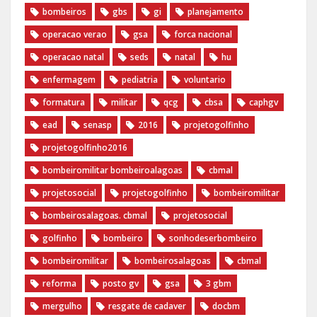
bombeiros
gbs
gi
planejamento
operacao verao
gsa
forca nacional
operacao natal
seds
natal
hu
enfermagem
pediatria
voluntario
formatura
militar
qcg
cbsa
caphgv
ead
senasp
2016
projetogolfinho
projetogolfinho2016
bombeiromilitar bombeiroalagoas
cbmal
projetosocial
projetogolfinho
bombeiromilitar
bombeirosalagoas. cbmal
projetosocial
golfinho
bombeiro
sonhodeserbombeiro
bombeiromilitar
bombeirosalagoas
cbmal
reforma
posto gv
gsa
3 gbm
mergulho
resgate de cadaver
docbm