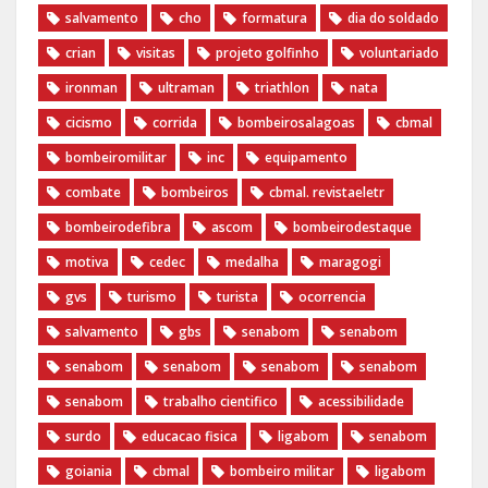
salvamento
cho
formatura
dia do soldado
crian
visitas
projeto golfinho
voluntariado
ironman
ultraman
triathlon
nata
cicismo
corrida
bombeirosalagoas
cbmal
bombeiromilitar
inc
equipamento
combate
bombeiros
cbmal. revistaeletr
bombeirodefibra
ascom
bombeirodestaque
motiva
cedec
medalha
maragogi
gvs
turismo
turista
ocorrencia
salvamento
gbs
senabom
senabom
senabom
senabom
senabom
senabom
senabom
trabalho cientifico
acessibilidade
surdo
educacao fisica
ligabom
senabom
goiania
cbmal
bombeiro militar
ligabom