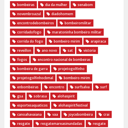
bombeiras
dia da mulher
senabom
novembroazul
diadohomem
encontrodebombeiros
bombeiromilitar
corridadofogo
maratoninha bombeiro militar
corrida do fogo
bombeiro mirim
arapiraca
reveillon
ano novo
sat
vistoria
fogos
encontro nacional de bombeiras
bombeira de garra
projetogolfinho
projetogolfinhocbmal
bombeiro mirim
enbombeiras
encontro
surfsalva
surf
gsa
sobrasa
alohaspirit
esportesaquaticos
alohaspiritfestival
canoahavaiana
vaa
joycebombeira
crai
resgate
resgatemareasinundadas
resgate