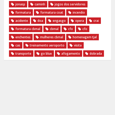
jonasp
caminh
jogos dos servidores
formatura
formatura coat
incendio
acidente
doa
engasgo
opera
crai
formatura cbmal
cbmal
cfo
cfo
enchentes
mulheres cbmal
homenagem tjal
cas
treinamento aeroporto
visita
transporte
go blue
afogamento
dobrada