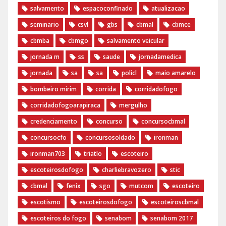
salvamento
espacoconfinado
atualizacao
seminario
csvl
gbs
cbmal
cbmce
cbmba
cbmgo
salvamento veicular
jornada m
ss
saude
jornadamedica
jornada
sa
sa
policl
maio amarelo
bombeiro mirim
corrida
corridadofogo
corridadofogoarapiraca
mergulho
credenciamento
concurso
concursocbmal
concursocfo
concursosoldado
ironman
ironman703
triatlo
escoteiro
escoteirosdofogo
charliebravozero
stic
cbmal
fenix
sgo
mutcom
escoteiro
escotismo
escoteirosdofogo
escoteiroscbmal
escoteiros do fogo
senabom
senabom 2017