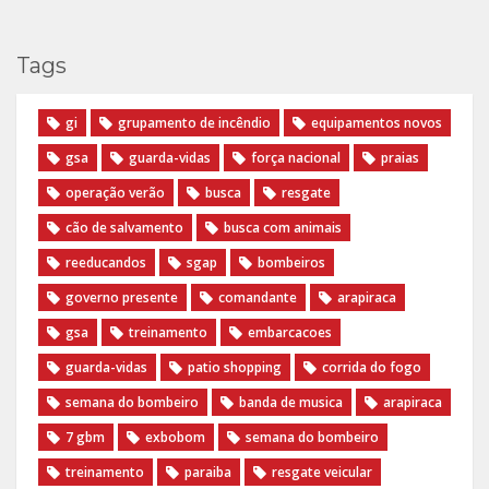
Tags
gi
grupamento de incêndio
equipamentos novos
gsa
guarda-vidas
força nacional
praias
operação verão
busca
resgate
cão de salvamento
busca com animais
reeducandos
sgap
bombeiros
governo presente
comandante
arapiraca
gsa
treinamento
embarcacoes
guarda-vidas
patio shopping
corrida do fogo
semana do bombeiro
banda de musica
arapiraca
7 gbm
exbobom
semana do bombeiro
treinamento
paraiba
resgate veicular