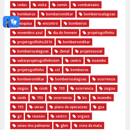
cedec
visita
semin
combateainc
bombeiros
bombeiromilitar
bombeirosalagoas
pesquisa
encontro
bombeiros
novembro azul
dia do homem
‪projetogolfinho‬
‎projetogolfinho2016
‎bombeiromilitar‬
‎bombeirosalagoas‬
‎cbmal‬
‎projetosocial‬‪
vaiterprojetogolfinhosim‬
centro
incendio
projetogolfinho
col
bombeiros
bombeiromilitar
bombeirosalagoas
ocorrencia
sisgou
ciods
193
ocorrencia
sisgou
ciods
193
ocorrencia
bo
incendio
193
verao
plano de operacoes
gsa
gv
reuniao
centro
orgaos
uniao dos palmares
gbm
zona da mata