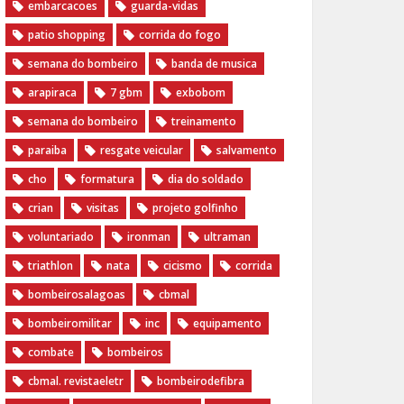
embarcacoes
guarda-vidas
patio shopping
corrida do fogo
semana do bombeiro
banda de musica
arapiraca
7 gbm
exbobom
semana do bombeiro
treinamento
paraiba
resgate veicular
salvamento
cho
formatura
dia do soldado
crian
visitas
projeto golfinho
voluntariado
ironman
ultraman
triathlon
nata
cicismo
corrida
bombeirosalagoas
cbmal
bombeiromilitar
inc
equipamento
combate
bombeiros
cbmal. revistaeletr
bombeirodefibra