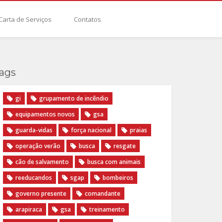
Carta de Serviços
Contatos
ags
gi
grupamento de incêndio
equipamentos novos
gsa
guarda-vidas
força nacional
praias
operação verão
busca
resgate
cão de salvamento
busca com animais
reeducandos
sgap
bombeiros
governo presente
comandante
arapiraca
gsa
treinamento