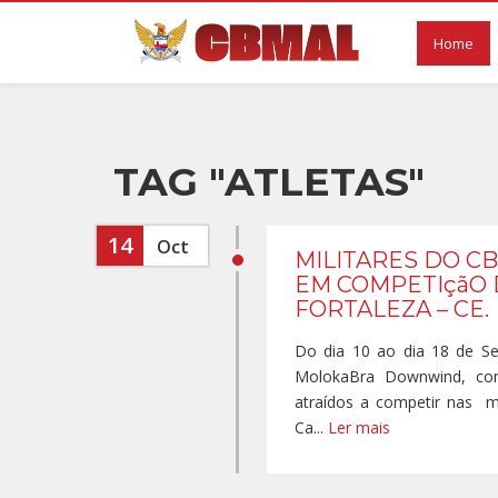
Home
TAG "ATLETAS"
14
Oct
MILITARES DO C
EM COMPETIçãO 
FORTALEZA – CE.
Do dia 10 ao dia 18 de Se
MolokaBra Downwind, com
atraídos a competir nas m
Ca...
Ler mais