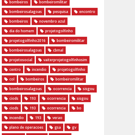
bombeiros
bombeiromilitar
bombeirosalagoas
pesquisa
encontro
bombeiros
novembro azul
dia do homem
‪projetogolfinho‬
‎projetogolfinho2016
‎bombeiromilitar‬
‎bombeirosalagoas‬
‎cbmal‬
‎projetosocial‬‪
vaiterprojetogolfinhosim‬
centro
incendio
projetogolfinho
col
bombeiros
bombeiromilitar
bombeirosalagoas
ocorrencia
sisgou
ciods
193
ocorrencia
sisgou
ciods
193
ocorrencia
bo
incendio
193
verao
plano de operacoes
gsa
gv