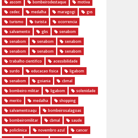
ascom
bombeirodestaque
motiva
cedec
medalha
maragogi
gvs
turismo
turista
ocorrencia
salvamento
gbs
senabom
senabom
senabom
senabom
senabom
senabom
senabom
trabalho cientifico
acessibilidade
surdo
educacao fisica
ligabom
senabom
goiania
cbmal
bombeiro militar
ligabom
solenidade
merito
medalha
shopping
salvamentoaqu
bombeirosalagoas
bombeiromilitar
cbmal
saude
policlinica
novembro azul
cancer