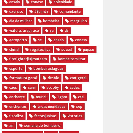
ensalv
conasv
solenidade
exercito
59bimtz
comandante
dia da mulher
bombeira
mergulho
viatura; arapiraca
sa
ds
aeroporto
sci
ensalv
conasv
cbmal
regatecnica
sossul
jiujitsu
firefighterjiujitsuteam
bombeiromilitar
esporte
bombeiroslagoas
formatura geral
desfile
cmt geral
caes
canil
scooby
cedec
enchente
murici
3gbm
crai
enchentes
areas inundadas
sep
fiscaliza
festasjuninas
vistorias
an
semana do bombeiro