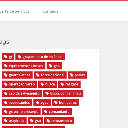
Carta de Serviços
Contatos
ags
gi
grupamento de incêndio
equipamentos novos
gsa
guarda-vidas
força nacional
praias
operação verão
busca
resgate
cão de salvamento
busca com animais
reeducandos
sgap
bombeiros
governo presente
comandante
arapiraca
gsa
treinamento