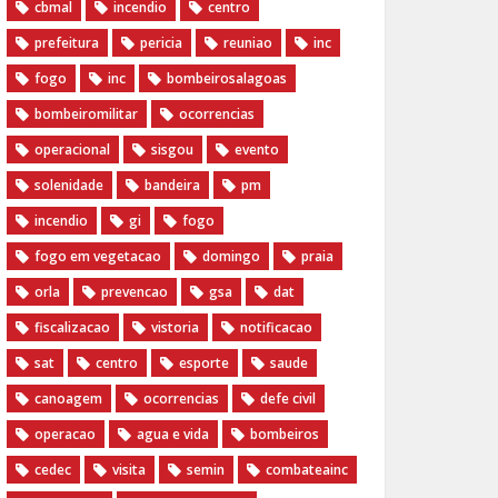
cbmal
incendio
centro
prefeitura
pericia
reuniao
inc
fogo
inc
bombeirosalagoas
bombeiromilitar
ocorrencias
operacional
sisgou
evento
solenidade
bandeira
pm
incendio
gi
fogo
fogo em vegetacao
domingo
praia
orla
prevencao
gsa
dat
fiscalizacao
vistoria
notificacao
sat
centro
esporte
saude
canoagem
ocorrencias
defe civil
operacao
agua e vida
bombeiros
cedec
visita
semin
combateainc