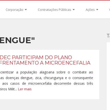
Corporação
Contratações Públicas
Ações
T
ENGUE"
DEC PARTICIPAM DO PLANO
NFRENTAMENTO A MICROENCEFALIA
scientizar a população alagoana sobre o combate ao
as doenças dengue, zica, chicungunya e o consequente
aos casos de microencefalia decorrente dessas três
os Milit...
Ler mais