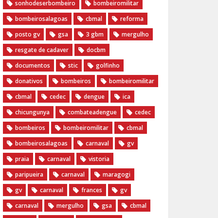
sonhodeserbombeiro
bombeiromilitar
bombeirosalagoas
cbmal
reforma
posto gv
gsa
3 gbm
mergulho
resgate de cadaver
docbm
documentos
stic
golfinho
donativos
bombeiros
bombeiromilitar
cbmal
cedec
dengue
ica
chicungunya
combateadengue
cedec
bombeiros
bombeiromilitar
cbmal
bombeirosalagoas
carnaval
gv
praia
carnaval
vistoria
paripueira
carnaval
maragogi
gv
carnaval
frances
gv
carnaval
mergulho
gsa
cbmal