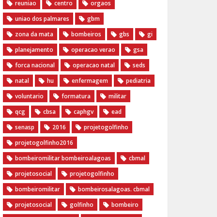
reuniao
centro
orgaos
uniao dos palmares
gbm
zona da mata
bombeiros
gbs
gi
planejamento
operacao verao
gsa
forca nacional
operacao natal
seds
natal
hu
enfermagem
pediatria
voluntario
formatura
militar
qcg
cbsa
caphgv
ead
senasp
2016
projetogolfinho
projetogolfinho2016
bombeiromilitar bombeiroalagoas
cbmal
projetosocial
projetogolfinho
bombeiromilitar
bombeirosalagoas. cbmal
projetosocial
golfinho
bombeiro