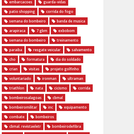
embarcacoes
guarda-vidas
patio shopping
corrida do fogo
semana do bombeiro
banda de musica
arapiraca
7 gbm
exbobom
semana do bombeiro
treinamento
paraiba
resgate veicular
salvamento
cho
formatura
dia do soldado
crian
visitas
projeto golfinho
voluntariado
ironman
ultraman
triathlon
nata
cicismo
corrida
bombeirosalagoas
cbmal
bombeiromilitar
inc
equipamento
combate
bombeiros
cbmal. revistaeletr
bombeirodefibra