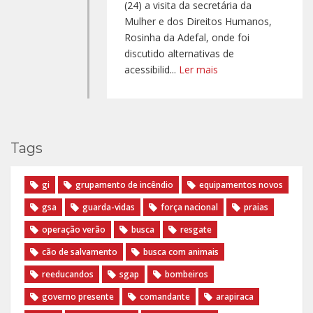
(24) a visita da secretária da
Mulher e dos Direitos Humanos,
Rosinha da Adefal, onde foi
discutido alternativas de
acessibilid...
Ler mais
Tags
gi
grupamento de incêndio
equipamentos novos
gsa
guarda-vidas
força nacional
praias
operação verão
busca
resgate
cão de salvamento
busca com animais
reeducandos
sgap
bombeiros
governo presente
comandante
arapiraca