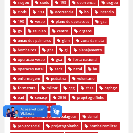
sisgou
ciods
193
ocorrencia
sisgou
ciods
193
ocorrencia
bo
incendio
193
verao
plano de operacoes
gsa
gv
reuniao
centro
orgaos
uniao dos palmares
gbm
zona da mata
bombeiros
gbs
gi
planejamento
operacao verao
gsa
forca nacional
operacao natal
seds
natal
hu
enfermagem
pediatria
voluntario
formatura
militar
qcg
cbsa
caphgv
ead
senasp
2016
projetogolfinho
projetogolfinho2016
bombeiromilitar bombeiroalagoas
cbmal
projetosocial
projetogolfinho
bombeiromilitar