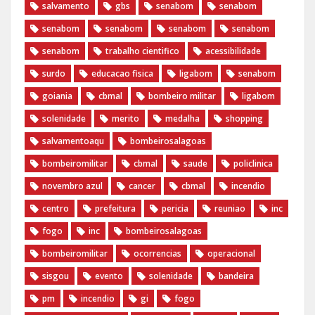
salvamento
gbs
senabom
senabom
senabom
senabom
senabom
senabom
senabom
trabalho cientifico
acessibilidade
surdo
educacao fisica
ligabom
senabom
goiania
cbmal
bombeiro militar
ligabom
solenidade
merito
medalha
shopping
salvamentoaqu
bombeirosalagoas
bombeiromilitar
cbmal
saude
policlinica
novembro azul
cancer
cbmal
incendio
centro
prefeitura
pericia
reuniao
inc
fogo
inc
bombeirosalagoas
bombeiromilitar
ocorrencias
operacional
sisgou
evento
solenidade
bandeira
pm
incendio
gi
fogo