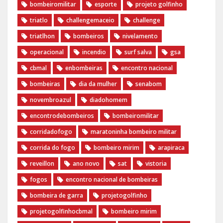
bombeiromilitar
esporte
projeto golfinho
triatlo
challengemaceio
challenge
triatlhon
bombeiros
nivelamento
operacional
incendio
surf salva
gsa
cbmal
enbombeiras
encontro nacional
bombeiras
dia da mulher
senabom
novembroazul
diadohomem
encontrodebombeiros
bombeiromilitar
corridadofogo
maratoninha bombeiro militar
corrida do fogo
bombeiro mirim
arapiraca
reveillon
ano novo
sat
vistoria
fogos
encontro nacional de bombeiras
bombeira de garra
projetogolfinho
projetogolfinhocbmal
bombeiro mirim