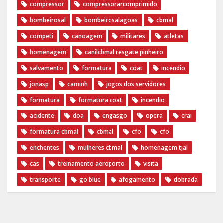
compressor
compressorarcomprimido
bombeirosal
bombeirosalagoas
cbmal
competi
canoagem
militares
atletas
homenagem
canilcbmal resgate pinheiro
salvamento
formatura
coat
incendio
jonasp
caminh
jogos dos servidores
formatura
formatura coat
incendio
acidente
doa
engasgo
opera
crai
formatura cbmal
cbmal
cfo
cfo
enchentes
mulheres cbmal
homenagem tjal
cas
treinamento aeroporto
visita
transporte
go blue
afogamento
dobrada