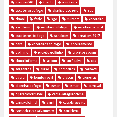
ironman703
triatlo
escoteiro
escoteirosdofogo
charliebravozero
stic
cbmal
fenix
sgo
mutcom
escoteiro
escotismo
escoteirosdofogo
escoteiroscbmal
escoteiros do fogo
senabom
senabom 2017
para
escoteiros do fogo
encerramento
golfinho
projeto golfinho
projetos sociais
cbmal informa
ascom
surf-salva
cas
sargentos
curso
bombeiros
carnaval
opera
bombeirosal
preven
pioneiras
pioneirasdofogo
csmar
csmar
carnaval
operacaocarnaval
carnavalsegurocbmal
carnavalcbmal
canil
caesderesgate
caesdebuscaesalvamento
canilcbmal