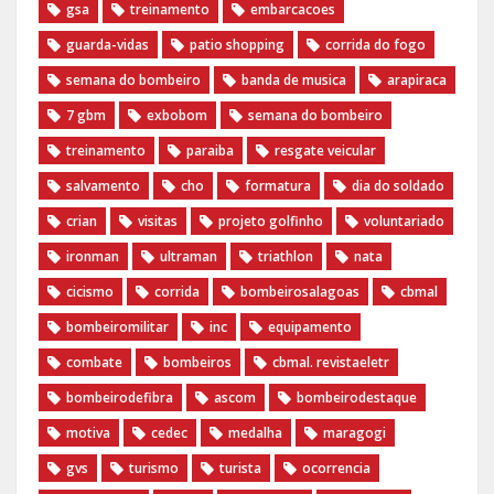
gsa
treinamento
embarcacoes
guarda-vidas
patio shopping
corrida do fogo
semana do bombeiro
banda de musica
arapiraca
7 gbm
exbobom
semana do bombeiro
treinamento
paraiba
resgate veicular
salvamento
cho
formatura
dia do soldado
crian
visitas
projeto golfinho
voluntariado
ironman
ultraman
triathlon
nata
cicismo
corrida
bombeirosalagoas
cbmal
bombeiromilitar
inc
equipamento
combate
bombeiros
cbmal. revistaeletr
bombeirodefibra
ascom
bombeirodestaque
motiva
cedec
medalha
maragogi
gvs
turismo
turista
ocorrencia