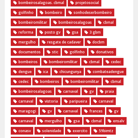
bombeirosalagoas. cbmal
projetosocial
golfinho
bombeiro
sonhodeserbombeiro
bombeiromilitar
bombeirosalagoas
cbmal
reforma
posto gv
gsa
3 gbm
mergulho
resgate de cadaver
docbm
documentos
stic
golfinho
donativos
bombeiros
bombeiromilitar
cbmal
cedec
dengue
ica
chicungunya
combateadengue
cedec
bombeiros
bombeiromilitar
cbmal
bombeirosalagoas
carnaval
gv
praia
carnaval
vistoria
paripueira
carnaval
maragogi
gv
carnaval
frances
gv
carnaval
mergulho
gsa
cbmal
ensalv
conasv
solenidade
exercito
59bimtz