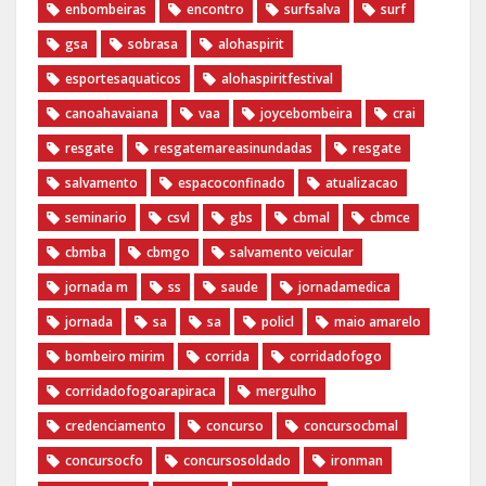
enbombeiras
encontro
surfsalva
surf
gsa
sobrasa
alohaspirit
esportesaquaticos
alohaspiritfestival
canoahavaiana
vaa
joycebombeira
crai
resgate
resgatemareasinundadas
resgate
salvamento
espacoconfinado
atualizacao
seminario
csvl
gbs
cbmal
cbmce
cbmba
cbmgo
salvamento veicular
jornada m
ss
saude
jornadamedica
jornada
sa
sa
policl
maio amarelo
bombeiro mirim
corrida
corridadofogo
corridadofogoarapiraca
mergulho
credenciamento
concurso
concursocbmal
concursocfo
concursosoldado
ironman