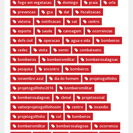
fogo em vegetacao
domingo
praia
orla
prevencao
gsa
dat
fiscalizacao
vistoria
notificacao
sat
centro
esporte
saude
canoagem
ocorrencias
defe civil
operacao
agua e vida
bombeiros
cedec
visita
semin
combateainc
bombeiros
bombeiromilitar
bombeirosalagoas
pesquisa
encontro
bombeiros
novembro azul
dia do homem
‪projetogolfinho‬
‎projetogolfinho2016
‎bombeiromilitar‬
‎bombeirosalagoas‬
‎cbmal‬
‎projetosocial‬‪
vaiterprojetogolfinhosim‬
centro
incendio
projetogolfinho
col
bombeiros
bombeiromilitar
bombeirosalagoas
ocorrencia