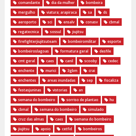
comandante
dia da mulher
bombeira
mergulho
viatura; arapiraca
sa
ds
aeroporto
sci
ensalv
conasv
cbmal
regatecnica
sossul
jiujitsu
firefighterjiujitsuteam
bombeiromilitar
esporte
bombeiroslagoas
formatura geral
desfile
cmt geral
caes
canil
scooby
cedec
enchente
murici
3gbm
crai
enchentes
areas inundadas
sep
fiscaliza
festasjuninas
vistorias
an
semana do bombeiro
sorriso de plantao
hu
cbmal
semana do bombeiro
simulado
cruz das almas
caes
semana do bombeiro
jiujitsu
apoio
cetfid
bombeiros