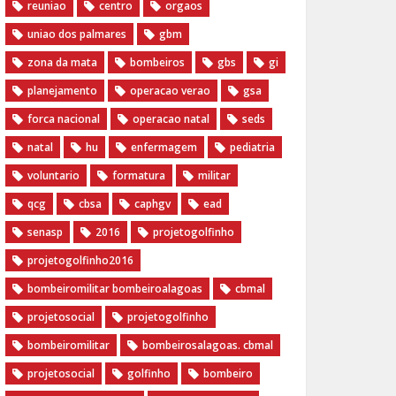
reuniao
centro
orgaos
uniao dos palmares
gbm
zona da mata
bombeiros
gbs
gi
planejamento
operacao verao
gsa
forca nacional
operacao natal
seds
natal
hu
enfermagem
pediatria
voluntario
formatura
militar
qcg
cbsa
caphgv
ead
senasp
2016
projetogolfinho
projetogolfinho2016
bombeiromilitar bombeiroalagoas
cbmal
projetosocial
projetogolfinho
bombeiromilitar
bombeirosalagoas. cbmal
projetosocial
golfinho
bombeiro