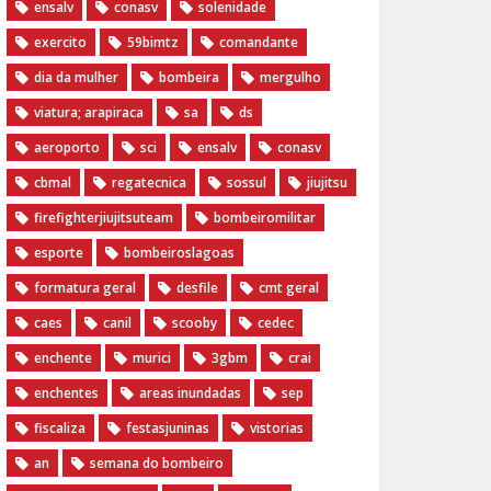
ensalv
conasv
solenidade
exercito
59bimtz
comandante
dia da mulher
bombeira
mergulho
viatura; arapiraca
sa
ds
aeroporto
sci
ensalv
conasv
cbmal
regatecnica
sossul
jiujitsu
firefighterjiujitsuteam
bombeiromilitar
esporte
bombeiroslagoas
formatura geral
desfile
cmt geral
caes
canil
scooby
cedec
enchente
murici
3gbm
crai
enchentes
areas inundadas
sep
fiscaliza
festasjuninas
vistorias
an
semana do bombeiro