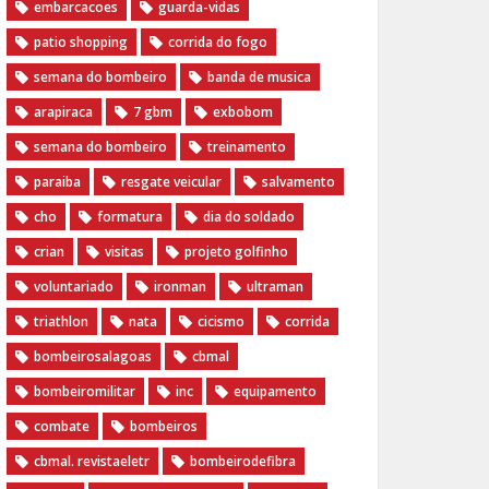
embarcacoes
guarda-vidas
patio shopping
corrida do fogo
semana do bombeiro
banda de musica
arapiraca
7 gbm
exbobom
semana do bombeiro
treinamento
paraiba
resgate veicular
salvamento
cho
formatura
dia do soldado
crian
visitas
projeto golfinho
voluntariado
ironman
ultraman
triathlon
nata
cicismo
corrida
bombeirosalagoas
cbmal
bombeiromilitar
inc
equipamento
combate
bombeiros
cbmal. revistaeletr
bombeirodefibra