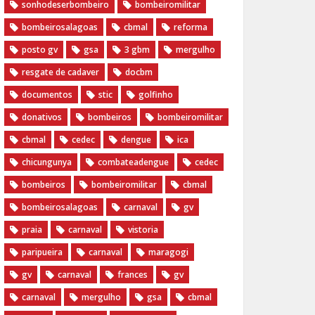
sonhodeserbombeiro
bombeiromilitar
bombeirosalagoas
cbmal
reforma
posto gv
gsa
3 gbm
mergulho
resgate de cadaver
docbm
documentos
stic
golfinho
donativos
bombeiros
bombeiromilitar
cbmal
cedec
dengue
ica
chicungunya
combateadengue
cedec
bombeiros
bombeiromilitar
cbmal
bombeirosalagoas
carnaval
gv
praia
carnaval
vistoria
paripueira
carnaval
maragogi
gv
carnaval
frances
gv
carnaval
mergulho
gsa
cbmal