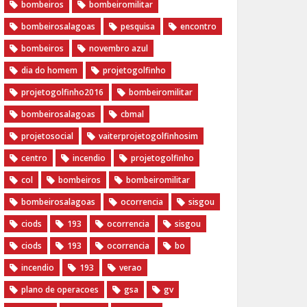
bombeiros
bombeiromilitar
bombeirosalagoas
pesquisa
encontro
bombeiros
novembro azul
dia do homem
‪projetogolfinho‬
‎projetogolfinho2016
‎bombeiromilitar‬
‎bombeirosalagoas‬
‎cbmal‬
‎projetosocial‬‪
vaiterprojetogolfinhosim‬
centro
incendio
projetogolfinho
col
bombeiros
bombeiromilitar
bombeirosalagoas
ocorrencia
sisgou
ciods
193
ocorrencia
sisgou
ciods
193
ocorrencia
bo
incendio
193
verao
plano de operacoes
gsa
gv