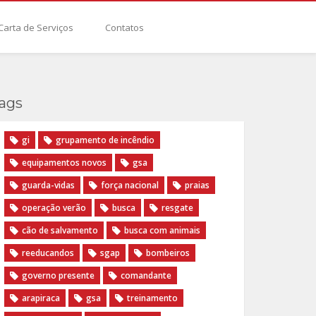
Carta de Serviços
Contatos
ags
gi
grupamento de incêndio
equipamentos novos
gsa
guarda-vidas
força nacional
praias
operação verão
busca
resgate
cão de salvamento
busca com animais
reeducandos
sgap
bombeiros
governo presente
comandante
arapiraca
gsa
treinamento