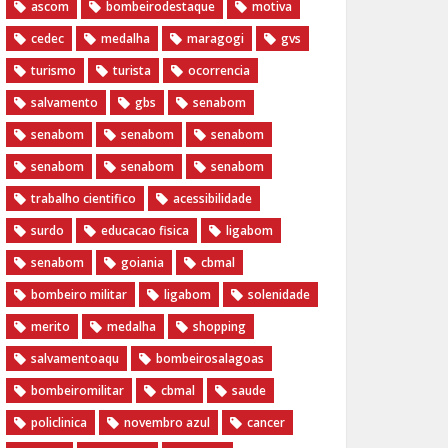
ascom
bombeirodestaque
motiva
cedec
medalha
maragogi
gvs
turismo
turista
ocorrencia
salvamento
gbs
senabom
senabom
senabom
senabom
senabom
senabom
senabom
trabalho cientifico
acessibilidade
surdo
educacao fisica
ligabom
senabom
goiania
cbmal
bombeiro militar
ligabom
solenidade
merito
medalha
shopping
salvamentoaqu
bombeirosalagoas
bombeiromilitar
cbmal
saude
policlinica
novembro azul
cancer