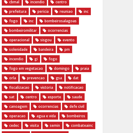
cbmal
incendio
centro
prefeitura
pericia
reuniao
inc
fogo
inc
bombeirosalagoas
bombeiromilitar
ocorrencias
operacional
sisgou
evento
solenidade
bandeira
pm
incendio
gi
fogo
fogo em vegetacao
domingo
praia
orla
prevencao
gsa
dat
fiscalizacao
vistoria
notificacao
sat
centro
esporte
saude
canoagem
ocorrencias
defe civil
operacao
agua e vida
bombeiros
cedec
visita
semin
combateainc