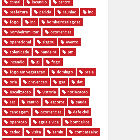
cbmal
incendio
centro
prefeitura
pericia
reuniao
inc
fogo
inc
bombeirosalagoas
bombeiromilitar
ocorrencias
operacional
sisgou
evento
solenidade
bandeira
pm
incendio
gi
fogo
fogo em vegetacao
domingo
praia
orla
prevencao
gsa
dat
fiscalizacao
vistoria
notificacao
sat
centro
esporte
saude
canoagem
ocorrencias
defe civil
operacao
agua e vida
bombeiros
cedec
visita
semin
combateainc