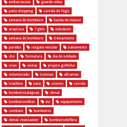
embarcacoes
guarda-vidas
patio shopping
corrida do fogo
semana do bombeiro
banda de musica
arapiraca
7 gbm
exbobom
semana do bombeiro
treinamento
paraiba
resgate veicular
salvamento
cho
formatura
dia do soldado
crian
visitas
projeto golfinho
voluntariado
ironman
ultraman
triathlon
nata
cicismo
corrida
bombeirosalagoas
cbmal
bombeiromilitar
inc
equipamento
combate
bombeiros
cbmal. revistaeletr
bombeirodefibra