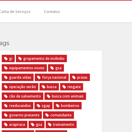
Carta de Serviços
Contatos
ags
gi
grupamento de incêndio
equipamentos novos
gsa
guarda-vidas
força nacional
praias
operação verão
busca
resgate
cão de salvamento
busca com animais
reeducandos
sgap
bombeiros
governo presente
comandante
arapiraca
gsa
treinamento