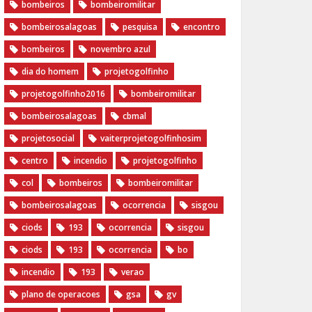
bombeiros
bombeiromilitar
bombeirosalagoas
pesquisa
encontro
bombeiros
novembro azul
dia do homem
‪projetogolfinho‬
‎projetogolfinho2016
‎bombeiromilitar‬
‎bombeirosalagoas‬
‎cbmal‬
‎projetosocial‬‪
vaiterprojetogolfinhosim‬
centro
incendio
projetogolfinho
col
bombeiros
bombeiromilitar
bombeirosalagoas
ocorrencia
sisgou
ciods
193
ocorrencia
sisgou
ciods
193
ocorrencia
bo
incendio
193
verao
plano de operacoes
gsa
gv