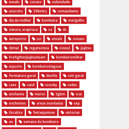
ensalv
conasv
solenidade
exercito
59bimtz
comandante
dia da mulher
bombeira
mergulho
viatura; arapiraca
sa
ds
aeroporto
sci
ensalv
conasv
cbmal
regatecnica
sossul
jiujitsu
firefighterjiujitsuteam
bombeiromilitar
esporte
bombeiroslagoas
formatura geral
desfile
cmt geral
caes
canil
scooby
cedec
enchente
murici
3gbm
crai
enchentes
areas inundadas
sep
fiscaliza
festasjuninas
vistorias
an
semana do bombeiro