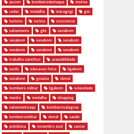
ascom
bombeirodestaque
motiva
cedec
medalha
maragogi
gvs
turismo
turista
ocorrencia
salvamento
gbs
senabom
senabom
senabom
senabom
senabom
senabom
senabom
trabalho cientifico
acessibilidade
surdo
educacao fisica
ligabom
senabom
goiania
cbmal
bombeiro militar
ligabom
solenidade
merito
medalha
shopping
salvamentoaqu
bombeirosalagoas
bombeiromilitar
cbmal
saude
policlinica
novembro azul
cancer