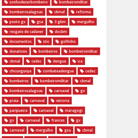
sonhodeserbombeiro
bombeiromilitar
bombeirosalagoas
cbmal
reforma
posto gv
gsa
3 gbm
mergulho
resgate de cadaver
docbm
documentos
stic
golfinho
donativos
bombeiros
bombeiromilitar
cbmal
cedec
dengue
ica
chicungunya
combateadengue
cedec
bombeiros
bombeiromilitar
cbmal
bombeirosalagoas
carnaval
gv
praia
carnaval
vistoria
paripueira
carnaval
maragogi
gv
carnaval
frances
gv
carnaval
mergulho
gsa
cbmal