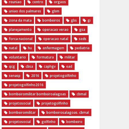
reuniao
centro
orgaos
uniao dos palmares
gbm
zona da mata
bombeiros
gbs
gi
planejamento
operacao verao
gsa
forca nacional
operacao natal
seds
natal
hu
enfermagem
pediatria
voluntario
formatura
militar
qcg
cbsa
caphgv
ead
senasp
2016
projetogolfinho
projetogolfinho2016
bombeiromilitar bombeiroalagoas
cbmal
projetosocial
projetogolfinho
bombeiromilitar
bombeirosalagoas. cbmal
projetosocial
golfinho
bombeiro