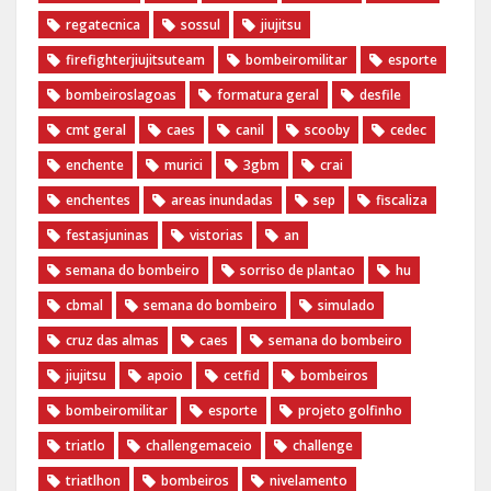
regatecnica
sossul
jiujitsu
firefighterjiujitsuteam
bombeiromilitar
esporte
bombeiroslagoas
formatura geral
desfile
cmt geral
caes
canil
scooby
cedec
enchente
murici
3gbm
crai
enchentes
areas inundadas
sep
fiscaliza
festasjuninas
vistorias
an
semana do bombeiro
sorriso de plantao
hu
cbmal
semana do bombeiro
simulado
cruz das almas
caes
semana do bombeiro
jiujitsu
apoio
cetfid
bombeiros
bombeiromilitar
esporte
projeto golfinho
triatlo
challengemaceio
challenge
triatlhon
bombeiros
nivelamento