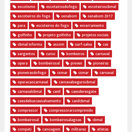
escotismo
escoteirosdofogo
escoteiroscbmal
escoteiros do fogo
senabom
senabom 2017
para
escoteiros do fogo
encerramento
golfinho
projeto golfinho
projetos sociais
cbmal informa
ascom
surf-salva
cas
sargentos
curso
bombeiros
carnaval
opera
bombeirosal
preven
pioneiras
pioneirasdofogo
csmar
csmar
carnaval
operacaocarnaval
carnavalsegurocbmal
carnavalcbmal
canil
caesderesgate
caesdebuscaesalvamento
canilcbmal
compressor
compressorarcomprimido
bombeirosal
bombeirosalagoas
cbmal
competi
canoagem
militares
atletas