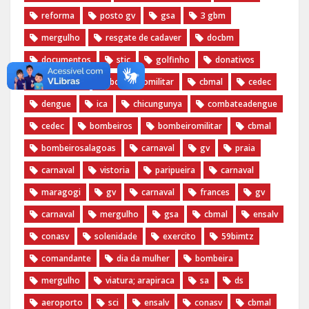
reforma
posto gv
gsa
3 gbm
mergulho
resgate de cadaver
docbm
documentos
stic
golfinho
donativos
bombeiros
bombeiromilitar
cbmal
cedec
dengue
ica
chicungunya
combateadengue
cedec
bombeiros
bombeiromilitar
cbmal
bombeirosalagoas
carnaval
gv
praia
carnaval
vistoria
paripueira
carnaval
maragogi
gv
carnaval
frances
gv
carnaval
mergulho
gsa
cbmal
ensalv
conasv
solenidade
exercito
59bimtz
comandante
dia da mulher
bombeira
mergulho
viatura; arapiraca
sa
ds
aeroporto
sci
ensalv
conasv
cbmal