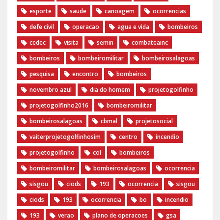
esporte
saude
canoagem
ocorrencias
defe civil
operacao
agua e vida
bombeiros
cedec
visita
semin
combateainc
bombeiros
bombeiromilitar
bombeirosalagoas
pesquisa
encontro
bombeiros
novembro azul
dia do homem
‪projetogolfinho‬
‎projetogolfinho2016
‎bombeiromilitar‬
‎bombeirosalagoas‬
‎cbmal‬
‎projetosocial‬‪
vaiterprojetogolfinhosim‬
centro
incendio
projetogolfinho
col
bombeiros
bombeiromilitar
bombeirosalagoas
ocorrencia
sisgou
ciods
193
ocorrencia
sisgou
ciods
193
ocorrencia
bo
incendio
193
verao
plano de operacoes
gsa