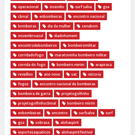
operacional
incendio
surf salva
gsa
cbmal
enbombeiras
encontro nacional
bombeiras
dia da mulher
senabom
novembroazul
diadohomem
encontrodebombeiros
bombeiromilitar
corridadofogo
maratoninha bombeiro militar
corrida do fogo
bombeiro mirim
arapiraca
reveillon
ano novo
sat
vistoria
fogos
encontro nacional de bombeiras
bombeira de garra
projetogolfinho
projetogolfinhocbmal
bombeiro mirim
enbombeiras
encontro
surfsalva
surf
gsa
sobrasa
alohaspirit
esportesaquaticos
alohaspiritfestival