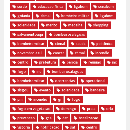
surdo
educacao fisica
ligabom
senabom
goiania
cbmal
bombeiro militar
ligabom
solenidade
merito
medalha
shopping
salvamentoaqu
bombeirosalagoas
bombeiromilitar
cbmal
saude
policlinica
novembro azul
cancer
cbmal
incendio
centro
prefeitura
pericia
reuniao
inc
fogo
inc
bombeirosalagoas
bombeiromilitar
ocorrencias
operacional
sisgou
evento
solenidade
bandeira
pm
incendio
gi
fogo
fogo em vegetacao
domingo
praia
orla
prevencao
gsa
dat
fiscalizacao
vistoria
notificacao
sat
centro