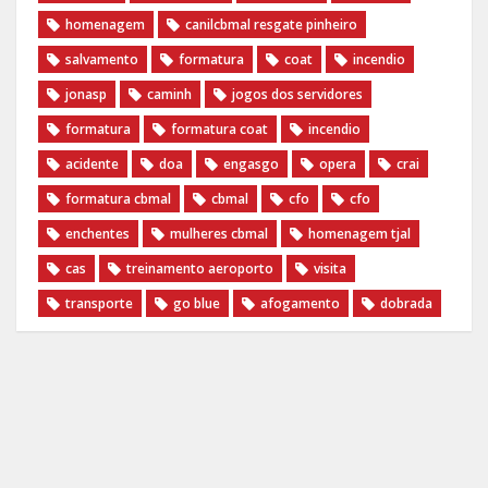
homenagem
canilcbmal resgate pinheiro
salvamento
formatura
coat
incendio
jonasp
caminh
jogos dos servidores
formatura
formatura coat
incendio
acidente
doa
engasgo
opera
crai
formatura cbmal
cbmal
cfo
cfo
enchentes
mulheres cbmal
homenagem tjal
cas
treinamento aeroporto
visita
transporte
go blue
afogamento
dobrada