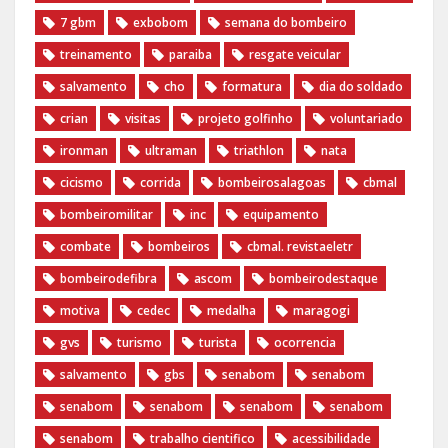
7 gbm
exbobom
semana do bombeiro
treinamento
paraiba
resgate veicular
salvamento
cho
formatura
dia do soldado
crian
visitas
projeto golfinho
voluntariado
ironman
ultraman
triathlon
nata
cicismo
corrida
bombeirosalagoas
cbmal
bombeiromilitar
inc
equipamento
combate
bombeiros
cbmal. revistaeletr
bombeirodefibra
ascom
bombeirodestaque
motiva
cedec
medalha
maragogi
gvs
turismo
turista
ocorrencia
salvamento
gbs
senabom
senabom
senabom
senabom
senabom
senabom
senabom
trabalho cientifico
acessibilidade