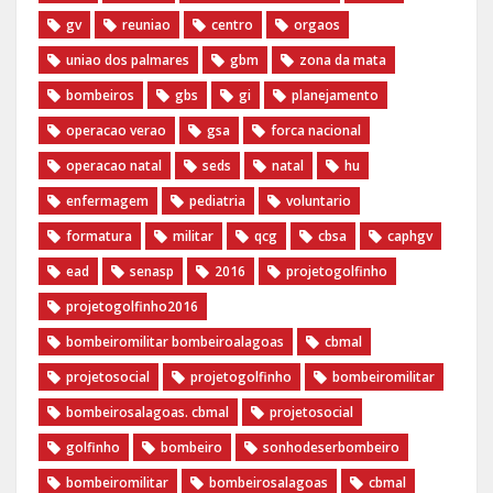
gv
reuniao
centro
orgaos
uniao dos palmares
gbm
zona da mata
bombeiros
gbs
gi
planejamento
operacao verao
gsa
forca nacional
operacao natal
seds
natal
hu
enfermagem
pediatria
voluntario
formatura
militar
qcg
cbsa
caphgv
ead
senasp
2016
projetogolfinho
projetogolfinho2016
bombeiromilitar bombeiroalagoas
cbmal
projetosocial
projetogolfinho
bombeiromilitar
bombeirosalagoas. cbmal
projetosocial
golfinho
bombeiro
sonhodeserbombeiro
bombeiromilitar
bombeirosalagoas
cbmal