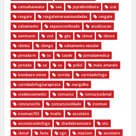
canoahavaiana
vaa
joycebombeira
crai
resgate
resgatemareasinundadas
resgate
salvamento
espacoconfinado
atualizacao
seminario
csvl
gbs
cbmal
cbmce
cbmba
cbmgo
salvamento veicular
jornada m
ss
saude
jornadamedica
jornada
sa
sa
policl
maio amarelo
bombeiro mirim
corrida
corridadofogo
corridadofogoarapiraca
mergulho
credenciamento
concurso
concursocbmal
concursocfo
concursosoldado
ironman
ironman703
triatlo
escoteiro
escoteirosdofogo
charliebravozero
stic
cbmal
fenix
sgo
mutcom
escoteiro