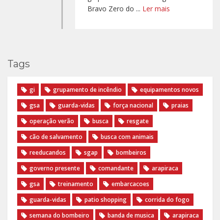
Bravo Zero do ...
Ler mais
Tags
gi
grupamento de incêndio
equipamentos novos
gsa
guarda-vidas
força nacional
praias
operação verão
busca
resgate
cão de salvamento
busca com animais
reeducandos
sgap
bombeiros
governo presente
comandante
arapiraca
gsa
treinamento
embarcacoes
guarda-vidas
patio shopping
corrida do fogo
semana do bombeiro
banda de musica
arapiraca