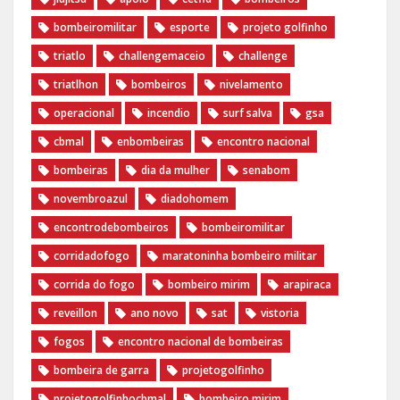
bombeiromilitar
esporte
projeto golfinho
triatlo
challengemaceio
challenge
triatlhon
bombeiros
nivelamento
operacional
incendio
surf salva
gsa
cbmal
enbombeiras
encontro nacional
bombeiras
dia da mulher
senabom
novembroazul
diadohomem
encontrodebombeiros
bombeiromilitar
corridadofogo
maratoninha bombeiro militar
corrida do fogo
bombeiro mirim
arapiraca
reveillon
ano novo
sat
vistoria
fogos
encontro nacional de bombeiras
bombeira de garra
projetogolfinho
projetogolfinhocbmal
bombeiro mirim