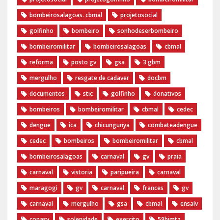
bombeirosalagoas. cbmal
projetosocial
golfinho
bombeiro
sonhodeserbombeiro
bombeiromilitar
bombeirosalagoas
cbmal
reforma
posto gv
gsa
3 gbm
mergulho
resgate de cadaver
docbm
documentos
stic
golfinho
donativos
bombeiros
bombeiromilitar
cbmal
cedec
dengue
ica
chicungunya
combateadengue
cedec
bombeiros
bombeiromilitar
cbmal
bombeirosalagoas
carnaval
gv
praia
carnaval
vistoria
paripueira
carnaval
maragogi
gv
carnaval
frances
gv
carnaval
mergulho
gsa
cbmal
ensalv
conasv
solenidade
exercito
59bimtz