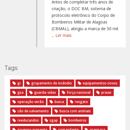
Antes de completar três anos de
criação, o DOC BM, sistema de
protocolo eletrônico do Corpo de
Bombeiros Militar de Alagoas
(CBMAL), atingiu a marca de 50 mil
...
Ler mais
Tags
gi
grupamento de incêndio
equipamentos novos
gsa
guarda-vidas
força nacional
praias
operação verão
busca
resgate
cão de salvamento
busca com animais
reeducandos
sgap
bombeiros
governo presente
comandante
arapiraca