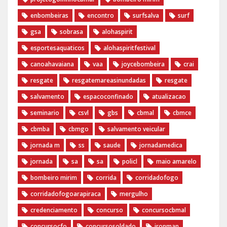
enbombeiras
encontro
surfsalva
surf
gsa
sobrasa
alohaspirit
esportesaquaticos
alohaspiritfestival
canoahavaiana
vaa
joycebombeira
crai
resgate
resgatemareasinundadas
resgate
salvamento
espacoconfinado
atualizacao
seminario
csvl
gbs
cbmal
cbmce
cbmba
cbmgo
salvamento veicular
jornada m
ss
saude
jornadamedica
jornada
sa
sa
policl
maio amarelo
bombeiro mirim
corrida
corridadofogo
corridadofogoarapiraca
mergulho
credenciamento
concurso
concursocbmal
concursocfo
concursosoldado
ironman