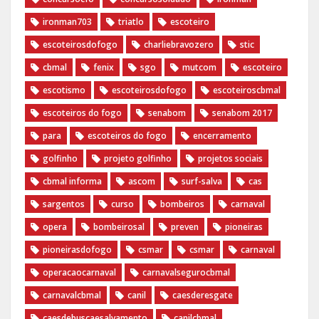
ironman703
triatlo
escoteiro
escoteirosdofogo
charliebravozero
stic
cbmal
fenix
sgo
mutcom
escoteiro
escotismo
escoteirosdofogo
escoteiroscbmal
escoteiros do fogo
senabom
senabom 2017
para
escoteiros do fogo
encerramento
golfinho
projeto golfinho
projetos sociais
cbmal informa
ascom
surf-salva
cas
sargentos
curso
bombeiros
carnaval
opera
bombeirosal
preven
pioneiras
pioneirasdofogo
csmar
csmar
carnaval
operacaocarnaval
carnavalsegurocbmal
carnavalcbmal
canil
caesderesgate
caesdebuscaesalvamento
canilcbmal