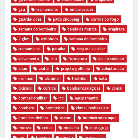
gsa
treinamento
embarcacoes
guarda-vidas
patio shopping
corrida do fogo
semana do bombeiro
banda de musica
arapiraca
7 gbm
exbobom
semana do bombeiro
treinamento
paraiba
resgate veicular
salvamento
cho
formatura
dia do soldado
crian
visitas
projeto golfinho
voluntariado
ironman
ultraman
triathlon
nata
cicismo
corrida
bombeirosalagoas
cbmal
bombeiromilitar
inc
equipamento
combate
bombeiros
cbmal. revistaeletr
bombeirodefibra
ascom
bombeirodestaque
motiva
cedec
medalha
maragogi
gvs
turismo
turista
ocorrencia