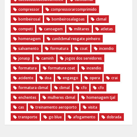
compressor
compressorarcomprimido
bombeirosal
bombeirosalagoas
cbmal
competi
canoagem
militares
atletas
homenagem
canilcbmal resgate pinheiro
salvamento
formatura
coat
incendio
jonasp
caminh
jogos dos servidores
formatura
formatura coat
incendio
acidente
doa
engasgo
opera
crai
formatura cbmal
cbmal
cfo
cfo
enchentes
mulheres cbmal
homenagem tjal
cas
treinamento aeroporto
visita
transporte
go blue
afogamento
dobrada