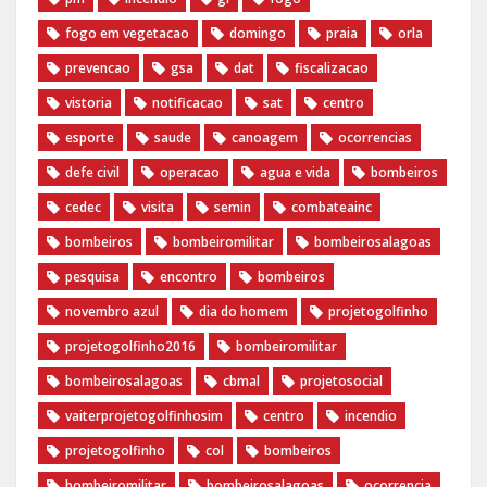
fogo em vegetacao
domingo
praia
orla
prevencao
gsa
dat
fiscalizacao
vistoria
notificacao
sat
centro
esporte
saude
canoagem
ocorrencias
defe civil
operacao
agua e vida
bombeiros
cedec
visita
semin
combateainc
bombeiros
bombeiromilitar
bombeirosalagoas
pesquisa
encontro
bombeiros
novembro azul
dia do homem
‪projetogolfinho‬
‎projetogolfinho2016
‎bombeiromilitar‬
‎bombeirosalagoas‬
‎cbmal‬
‎projetosocial‬‪
vaiterprojetogolfinhosim‬
centro
incendio
projetogolfinho
col
bombeiros
bombeiromilitar
bombeirosalagoas
ocorrencia