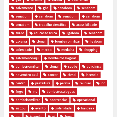
salvamento
gbs
senabom
senabom
senabom
senabom
senabom
senabom
senabom
trabalho cientifico
acessibilidade
surdo
educacao fisica
ligabom
senabom
goiania
cbmal
bombeiro militar
ligabom
solenidade
merito
medalha
shopping
salvamentoaqu
bombeirosalagoas
bombeiromilitar
cbmal
saude
policlinica
novembro azul
cancer
cbmal
incendio
centro
prefeitura
pericia
reuniao
inc
fogo
inc
bombeirosalagoas
bombeiromilitar
ocorrencias
operacional
sisgou
evento
solenidade
bandeira
pm
incendio
gi
fogo