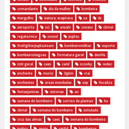
comandante
dia da mulher
bombeira
mergulho
viatura; arapiraca
sa
ds
aeroporto
sci
ensalv
conasv
cbmal
regatecnica
sossul
jiujitsu
firefighterjiujitsuteam
bombeiromilitar
esporte
bombeiroslagoas
formatura geral
desfile
cmt geral
caes
canil
scooby
cedec
enchente
murici
3gbm
crai
enchentes
areas inundadas
sep
fiscaliza
festasjuninas
vistorias
an
semana do bombeiro
sorriso de plantao
hu
cbmal
semana do bombeiro
simulado
cruz das almas
caes
semana do bombeiro
jiujitsu
apoio
cetfid
bombeiros