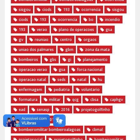
sisgou
ciods
193
ocorrencia
sisgou
ciods
193
ocorrencia
bo
incendio
193
verao
plano de operacoes
gsa
gv
reuniao
centro
orgaos
uniao dos palmares
gbm
zona da mata
bombeiros
gbs
gi
planejamento
operacao verao
gsa
forca nacional
operacao natal
seds
natal
hu
enfermagem
pediatria
voluntario
formatura
militar
qcg
cbsa
caphgv
ead
senasp
2016
projetogolfinho
projetogolfinho2016
bombeiromilitar bombeiroalagoas
cbmal
projetosocial
projetogolfinho
bombeiromilitar