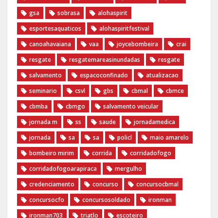
gsa
sobrasa
alohaspirit
esportesaquaticos
alohaspiritfestival
canoahavaiana
vaa
joycebombeira
crai
resgate
resgatemareasinundadas
resgate
salvamento
espacoconfinado
atualizacao
seminario
csvl
gbs
cbmal
cbmce
cbmba
cbmgo
salvamento veicular
jornada m
ss
saude
jornadamedica
jornada
sa
sa
policl
maio amarelo
bombeiro mirim
corrida
corridadofogo
corridadofogoarapiraca
mergulho
credenciamento
concurso
concursocbmal
concursocfo
concursosoldado
ironman
ironman703
triatlo
escoteiro