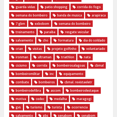
guarda-vidas
patio shopping
corrida do fogo
semana do bombeiro
banda de musica
arapiraca
7 gbm
exbobom
semana do bombeiro
treinamento
paraiba
resgate veicular
salvamento
cho
formatura
dia do soldado
crian
visitas
projeto golfinho
voluntariado
ironman
ultraman
triathlon
nata
cicismo
corrida
bombeirosalagoas
cbmal
bombeiromilitar
inc
equipamento
combate
bombeiros
cbmal. revistaeletr
bombeirodefibra
ascom
bombeirodestaque
motiva
cedec
medalha
maragogi
gvs
turismo
turista
ocorrencia
salvamento
gbs
senabom
senabom