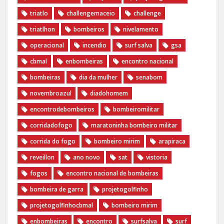
triatlo
challengemaceio
challenge
triatlhon
bombeiros
nivelamento
operacional
incendio
surf salva
gsa
cbmal
enbombeiras
encontro nacional
bombeiras
dia da mulher
senabom
novembroazul
diadohomem
encontrodebombeiros
bombeiromilitar
corridadofogo
maratoninha bombeiro militar
corrida do fogo
bombeiro mirim
arapiraca
reveillon
ano novo
sat
vistoria
fogos
encontro nacional de bombeiras
bombeira de garra
projetogolfinho
projetogolfinhocbmal
bombeiro mirim
enbombeiras
encontro
surfsalva
surf