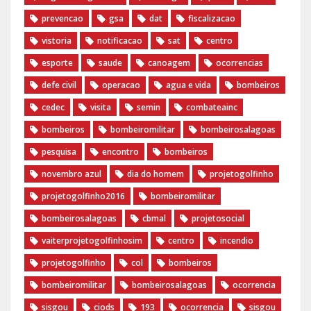
prevencao
gsa
dat
fiscalizacao
vistoria
notificacao
sat
centro
esporte
saude
canoagem
ocorrencias
defe civil
operacao
agua e vida
bombeiros
cedec
visita
semin
combateainc
bombeiros
bombeiromilitar
bombeirosalagoas
pesquisa
encontro
bombeiros
novembro azul
dia do homem
‪projetogolfinho‬
‎projetogolfinho2016
‎bombeiromilitar‬
‎bombeirosalagoas‬
‎cbmal‬
‎projetosocial‬‪
vaiterprojetogolfinhosim‬
centro
incendio
projetogolfinho
col
bombeiros
bombeiromilitar
bombeirosalagoas
ocorrencia
sisgou
ciods
193
ocorrencia
sisgou