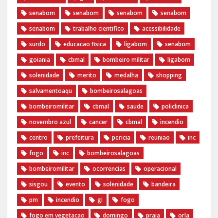
senabom
senabom
senabom
senabom
senabom
trabalho cientifico
acessibilidade
surdo
educacao fisica
ligabom
senabom
goiania
cbmal
bombeiro militar
ligabom
solenidade
merito
medalha
shopping
salvamentoaqu
bombeirosalagoas
bombeiromilitar
cbmal
saude
policlinica
novembro azul
cancer
cbmal
incendio
centro
prefeitura
pericia
reuniao
inc
fogo
inc
bombeirosalagoas
bombeiromilitar
ocorrencias
operacional
sisgou
evento
solenidade
bandeira
pm
incendio
gi
fogo
fogo em vegetacao
domingo
praia
orla