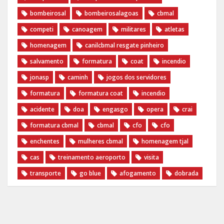
bombeirosal
bombeirosalagoas
cbmal
competi
canoagem
militares
atletas
homenagem
canilcbmal resgate pinheiro
salvamento
formatura
coat
incendio
jonasp
caminh
jogos dos servidores
formatura
formatura coat
incendio
acidente
doa
engasgo
opera
crai
formatura cbmal
cbmal
cfo
cfo
enchentes
mulheres cbmal
homenagem tjal
cas
treinamento aeroporto
visita
transporte
go blue
afogamento
dobrada