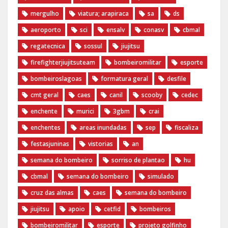
mergulho
viatura; arapiraca
sa
ds
aeroporto
sci
ensalv
conasv
cbmal
regatecnica
sossul
jiujitsu
firefighterjiujitsuteam
bombeiromilitar
esporte
bombeiroslagoas
formatura geral
desfile
cmt geral
caes
canil
scooby
cedec
enchente
murici
3gbm
crai
enchentes
areas inundadas
sep
fiscaliza
festasjuninas
vistorias
an
semana do bombeiro
sorriso de plantao
hu
cbmal
semana do bombeiro
simulado
cruz das almas
caes
semana do bombeiro
jiujitsu
apoio
cetfid
bombeiros
bombeiromilitar
esporte
projeto golfinho