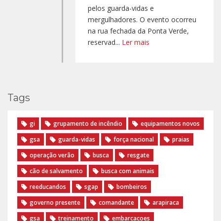
pelos guarda-vidas e
mergulhadores. O evento ocorreu
na rua fechada da Ponta Verde,
reservad...
Ler mais
Tags
gi
grupamento de incêndio
equipamentos novos
gsa
guarda-vidas
força nacional
praias
operação verão
busca
resgate
cão de salvamento
busca com animais
reeducandos
sgap
bombeiros
governo presente
comandante
arapiraca
gsa
treinamento
embarcacoes