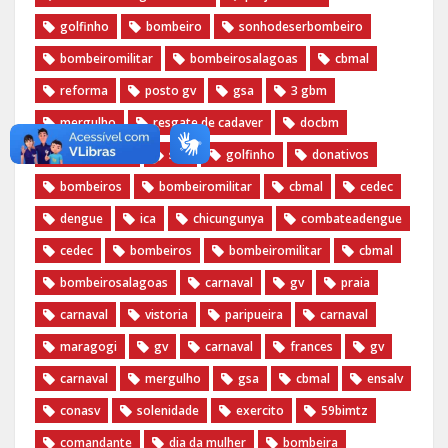
golfinho
bombeiro
sonhodeserbombeiro
bombeiromilitar
bombeirosalagoas
cbmal
reforma
posto gv
gsa
3 gbm
mergulho
resgate de cadaver
docbm
documentos
stic
golfinho
donativos
bombeiros
bombeiromilitar
cbmal
cedec
dengue
ica
chicungunya
combateadengue
cedec
bombeiros
bombeiromilitar
cbmal
bombeirosalagoas
carnaval
gv
praia
carnaval
vistoria
paripueira
carnaval
maragogi
gv
carnaval
frances
gv
carnaval
mergulho
gsa
cbmal
ensalv
conasv
solenidade
exercito
59bimtz
comandante
dia da mulher
bombeira