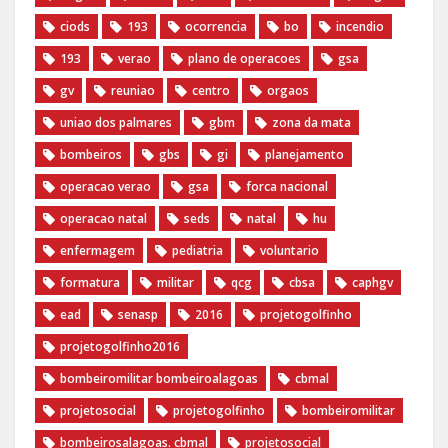
ciods
193
ocorrencia
bo
incendio
193
verao
plano de operacoes
gsa
gv
reuniao
centro
orgaos
uniao dos palmares
gbm
zona da mata
bombeiros
gbs
gi
planejamento
operacao verao
gsa
forca nacional
operacao natal
seds
natal
hu
enfermagem
pediatria
voluntario
formatura
militar
qcg
cbsa
caphgv
ead
senasp
2016
projetogolfinho
projetogolfinho2016
bombeiromilitar bombeiroalagoas
cbmal
projetosocial
projetogolfinho
bombeiromilitar
bombeirosalagoas. cbmal
projetosocial