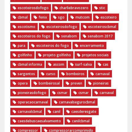
escoteirosdofogo
charliebravozero
stic
cbmal
fenix
sgo
mutcom
escoteiro
escotismo
escoteirosdofogo
escoteiroscbmal
escoteiros do fogo
senabom
senabom 2017
para
escoteiros do fogo
encerramento
golfinho
projeto golfinho
projetos sociais
cbmal informa
ascom
surf-salva
cas
sargentos
curso
bombeiros
carnaval
opera
bombeirosal
preven
pioneiras
pioneirasdofogo
csmar
csmar
carnaval
operacaocarnaval
carnavalsegurocbmal
carnavalcbmal
canil
caesderesgate
caesdebuscaesalvamento
canilcbmal
compressor
compressorarcomprimido