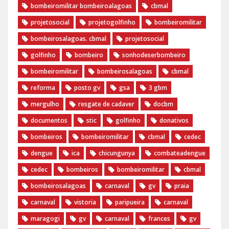
bombeiromilitar bombeiroalagoas
cbmal
projetosocial
projetogolfinho
bombeiromilitar
bombeirosalagoas. cbmal
projetosocial
golfinho
bombeiro
sonhodeserbombeiro
bombeiromilitar
bombeirosalagoas
cbmal
reforma
posto gv
gsa
3 gbm
mergulho
resgate de cadaver
docbm
documentos
stic
golfinho
donativos
bombeiros
bombeiromilitar
cbmal
cedec
dengue
ica
chicungunya
combateadengue
cedec
bombeiros
bombeiromilitar
cbmal
bombeirosalagoas
carnaval
gv
praia
carnaval
vistoria
paripueira
carnaval
maragogi
gv
carnaval
frances
gv