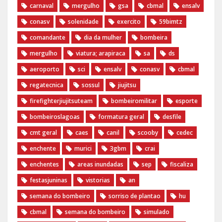
carnaval
mergulho
gsa
cbmal
ensalv
conasv
solenidade
exercito
59bimtz
comandante
dia da mulher
bombeira
mergulho
viatura; arapiraca
sa
ds
aeroporto
sci
ensalv
conasv
cbmal
regatecnica
sossul
jiujitsu
firefighterjiujitsuteam
bombeiromilitar
esporte
bombeiroslagoas
formatura geral
desfile
cmt geral
caes
canil
scooby
cedec
enchente
murici
3gbm
crai
enchentes
areas inundadas
sep
fiscaliza
festasjuninas
vistorias
an
semana do bombeiro
sorriso de plantao
hu
cbmal
semana do bombeiro
simulado