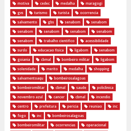
motiva
cedec
medalha
maragogi
gvs
turismo
turista
ocorrencia
salvamento
gbs
senabom
senabom
senabom
senabom
senabom
senabom
senabom
trabalho cientifico
acessibilidade
surdo
educacao fisica
ligabom
senabom
goiania
cbmal
bombeiro militar
ligabom
solenidade
merito
medalha
shopping
salvamentoaqu
bombeirosalagoas
bombeiromilitar
cbmal
saude
policlinica
novembro azul
cancer
cbmal
incendio
centro
prefeitura
pericia
reuniao
inc
fogo
inc
bombeirosalagoas
bombeiromilitar
ocorrencias
operacional