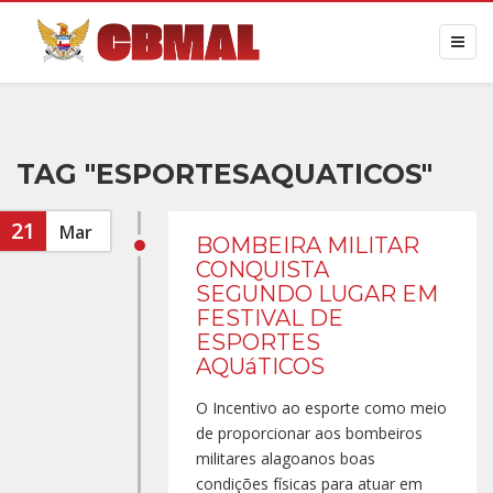
TAG "ESPORTESAQUATICOS"
21
Mar
BOMBEIRA MILITAR
CONQUISTA
SEGUNDO LUGAR EM
FESTIVAL DE
ESPORTES
AQUáTICOS
O Incentivo ao esporte como meio
de proporcionar aos bombeiros
militares alagoanos boas
condições físicas para atuar em