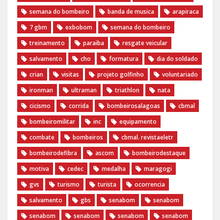
semana do bombeiro
banda de musica
arapiraca
7 gbm
exbobom
semana do bombeiro
treinamento
paraiba
resgate veicular
salvamento
cho
formatura
dia do soldado
crian
visitas
projeto golfinho
voluntariado
ironman
ultraman
triathlon
nata
cicismo
corrida
bombeirosalagoas
cbmal
bombeiromilitar
inc
equipamento
combate
bombeiros
cbmal. revistaeletr
bombeirodefibra
ascom
bombeirodestaque
motiva
cedec
medalha
maragogi
gvs
turismo
turista
ocorrencia
salvamento
gbs
senabom
senabom
senabom
senabom
senabom
senabom