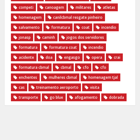
competi
canoagem
militares
atletas
homenagem
canilcbmal resgate pinheiro
salvamento
formatura
coat
incendio
jonasp
caminh
jogos dos servidores
formatura
formatura coat
incendio
acidente
doa
engasgo
opera
crai
formatura cbmal
cbmal
cfo
cfo
enchentes
mulheres cbmal
homenagem tjal
cas
treinamento aeroporto
visita
transporte
go blue
afogamento
dobrada