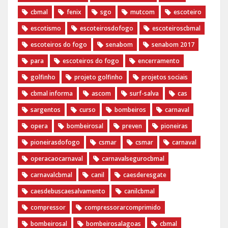
cbmal
fenix
sgo
mutcom
escoteiro
escotismo
escoteirosdofogo
escoteiroscbmal
escoteiros do fogo
senabom
senabom 2017
para
escoteiros do fogo
encerramento
golfinho
projeto golfinho
projetos sociais
cbmal informa
ascom
surf-salva
cas
sargentos
curso
bombeiros
carnaval
opera
bombeirosal
preven
pioneiras
pioneirasdofogo
csmar
csmar
carnaval
operacaocarnaval
carnavalsegurocbmal
carnavalcbmal
canil
caesderesgate
caesdebuscaesalvamento
canilcbmal
compressor
compressorarcomprimido
bombeirosal
bombeirosalagoas
cbmal