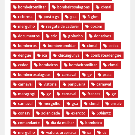
bombeiromilitar
bombeirosalagoas
cbmal
reforma
posto gv
gsa
3 gbm
mergulho
resgate de cadaver
docbm
documentos
stic
golfinho
donativos
bombeiros
bombeiromilitar
cbmal
cedec
dengue
ica
chicungunya
combateadengue
cedec
bombeiros
bombeiromilitar
cbmal
bombeirosalagoas
carnaval
gv
praia
carnaval
vistoria
paripueira
carnaval
maragogi
gv
carnaval
frances
gv
carnaval
mergulho
gsa
cbmal
ensalv
conasv
solenidade
exercito
59bimtz
comandante
dia da mulher
bombeira
mergulho
viatura; arapiraca
sa
ds