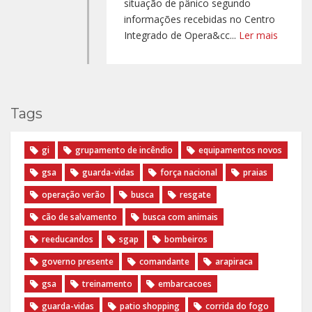
situação de pânico segundo
informações recebidas no Centro
Integrado de Opera&cc...
Ler mais
Tags
gi
grupamento de incêndio
equipamentos novos
gsa
guarda-vidas
força nacional
praias
operação verão
busca
resgate
cão de salvamento
busca com animais
reeducandos
sgap
bombeiros
governo presente
comandante
arapiraca
gsa
treinamento
embarcacoes
guarda-vidas
patio shopping
corrida do fogo