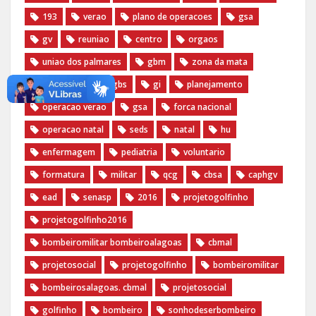
193
verao
plano de operacoes
gsa
gv
reuniao
centro
orgaos
uniao dos palmares
gbm
zona da mata
bombeiros
gbs
gi
planejamento
operacao verao
gsa
forca nacional
operacao natal
seds
natal
hu
enfermagem
pediatria
voluntario
formatura
militar
qcg
cbsa
caphgv
ead
senasp
2016
projetogolfinho
projetogolfinho2016
bombeiromilitar bombeiroalagoas
cbmal
projetosocial
projetogolfinho
bombeiromilitar
bombeirosalagoas. cbmal
projetosocial
golfinho
bombeiro
sonhodeserbombeiro