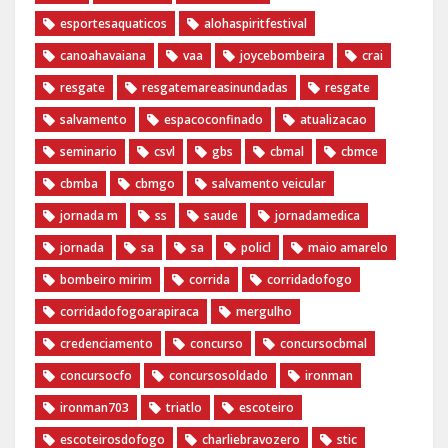
esportesaquaticos
alohaspiritfestival
canoahavaiana
vaa
joycebombeira
crai
resgate
resgatemareasinundadas
resgate
salvamento
espacoconfinado
atualizacao
seminario
csvl
gbs
cbmal
cbmce
cbmba
cbmgo
salvamento veicular
jornada m
ss
saude
jornadamedica
jornada
sa
sa
policl
maio amarelo
bombeiro mirim
corrida
corridadofogo
corridadofogoarapiraca
mergulho
credenciamento
concurso
concursocbmal
concursocfo
concursosoldado
ironman
ironman703
triatlo
escoteiro
escoteirosdofogo
charliebravozero
stic