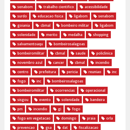
senabom
trabalho cientifico
acessibilidade
surdo
educacao fisica
ligabom
senabom
goiania
cbmal
bombeiro militar
ligabom
solenidade
merito
medalha
shopping
salvamentoaqu
bombeirosalagoas
bombeiromilitar
cbmal
saude
policlinica
novembro azul
cancer
cbmal
incendio
centro
prefeitura
pericia
reuniao
inc
fogo
inc
bombeirosalagoas
bombeiromilitar
ocorrencias
operacional
sisgou
evento
solenidade
bandeira
pm
incendio
gi
fogo
fogo em vegetacao
domingo
praia
orla
prevencao
gsa
dat
fiscalizacao