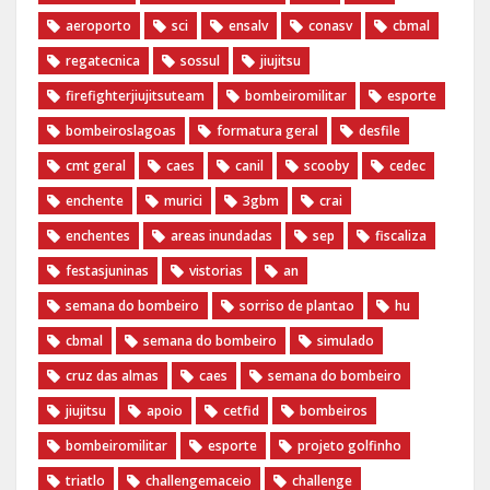
aeroporto
sci
ensalv
conasv
cbmal
regatecnica
sossul
jiujitsu
firefighterjiujitsuteam
bombeiromilitar
esporte
bombeiroslagoas
formatura geral
desfile
cmt geral
caes
canil
scooby
cedec
enchente
murici
3gbm
crai
enchentes
areas inundadas
sep
fiscaliza
festasjuninas
vistorias
an
semana do bombeiro
sorriso de plantao
hu
cbmal
semana do bombeiro
simulado
cruz das almas
caes
semana do bombeiro
jiujitsu
apoio
cetfid
bombeiros
bombeiromilitar
esporte
projeto golfinho
triatlo
challengemaceio
challenge