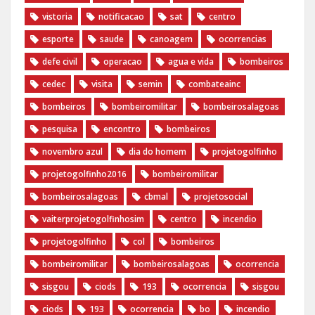
vistoria
notificacao
sat
centro
esporte
saude
canoagem
ocorrencias
defe civil
operacao
agua e vida
bombeiros
cedec
visita
semin
combateainc
bombeiros
bombeiromilitar
bombeirosalagoas
pesquisa
encontro
bombeiros
novembro azul
dia do homem
‪projetogolfinho‬
‎projetogolfinho2016
‎bombeiromilitar‬
‎bombeirosalagoas‬
‎cbmal‬
‎projetosocial‬‪
vaiterprojetogolfinhosim‬
centro
incendio
projetogolfinho
col
bombeiros
bombeiromilitar
bombeirosalagoas
ocorrencia
sisgou
ciods
193
ocorrencia
sisgou
ciods
193
ocorrencia
bo
incendio