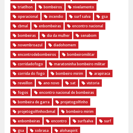
triatlhon
bombeiros
nivelamento
operacional
incendio
surf salva
gsa
cbmal
enbombeiras
encontro nacional
bombeiras
dia da mulher
senabom
novembroazul
diadohomem
encontrodebombeiros
bombeiromilitar
corridadofogo
maratoninha bombeiro militar
corrida do fogo
bombeiro mirim
arapiraca
reveillon
ano novo
sat
vistoria
fogos
encontro nacional de bombeiras
bombeira de garra
projetogolfinho
projetogolfinhocbmal
bombeiro mirim
enbombeiras
encontro
surfsalva
surf
gsa
sobrasa
alohaspirit