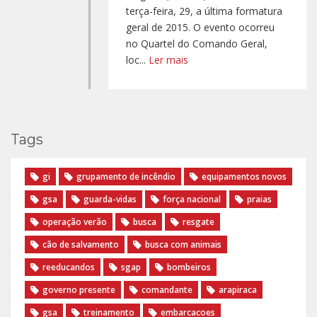
terça-feira, 29, a última formatura
geral de 2015. O evento ocorreu
no Quartel do Comando Geral,
loc...
Ler mais
Tags
gi
grupamento de incêndio
equipamentos novos
gsa
guarda-vidas
força nacional
praias
operação verão
busca
resgate
cão de salvamento
busca com animais
reeducandos
sgap
bombeiros
governo presente
comandante
arapiraca
gsa
treinamento
embarcacoes