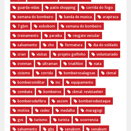
guarda-vidas
patio shopping
corrida do fogo
semana do bombeiro
banda de musica
arapiraca
7 gbm
exbobom
semana do bombeiro
treinamento
paraiba
resgate veicular
salvamento
cho
formatura
dia do soldado
crian
visitas
projeto golfinho
voluntariado
ironman
ultraman
triathlon
nata
cicismo
corrida
bombeirosalagoas
cbmal
bombeiromilitar
inc
equipamento
combate
bombeiros
cbmal. revistaeletr
bombeirodefibra
ascom
bombeirodestaque
motiva
cedec
medalha
maragogi
gvs
turismo
turista
ocorrencia
salvamento
gbs
senabom
senabom