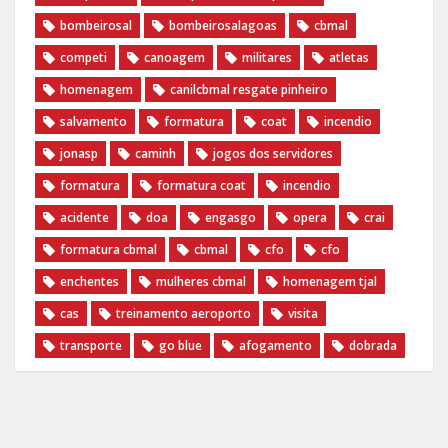
bombeirosal
bombeirosalagoas
cbmal
competi
canoagem
militares
atletas
homenagem
canilcbmal resgate pinheiro
salvamento
formatura
coat
incendio
jonasp
caminh
jogos dos servidores
formatura
formatura coat
incendio
acidente
doa
engasgo
opera
crai
formatura cbmal
cbmal
cfo
cfo
enchentes
mulheres cbmal
homenagem tjal
cas
treinamento aeroporto
visita
transporte
go blue
afogamento
dobrada