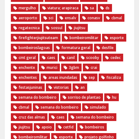
mergulho
viatura; arapiraca
sa
ds
aeroporto
sci
ensalv
conasv
cbmal
regatecnica
sossul
jiujitsu
firefighterjiujitsuteam
bombeiromilitar
esporte
bombeiroslagoas
formatura geral
desfile
cmt geral
caes
canil
scooby
cedec
enchente
murici
3gbm
crai
enchentes
areas inundadas
sep
fiscaliza
festasjuninas
vistorias
an
semana do bombeiro
sorriso de plantao
hu
cbmal
semana do bombeiro
simulado
cruz das almas
caes
semana do bombeiro
jiujitsu
apoio
cetfid
bombeiros
bombeiromilitar
esporte
projeto golfinho