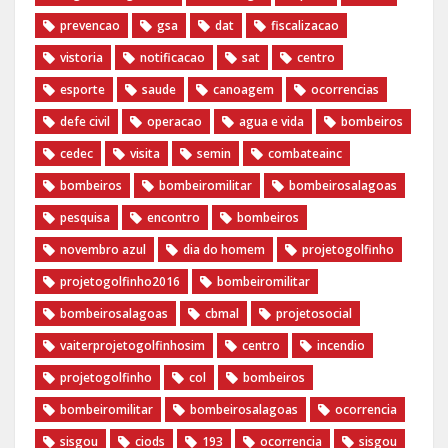
prevencao
gsa
dat
fiscalizacao
vistoria
notificacao
sat
centro
esporte
saude
canoagem
ocorrencias
defe civil
operacao
agua e vida
bombeiros
cedec
visita
semin
combateainc
bombeiros
bombeiromilitar
bombeirosalagoas
pesquisa
encontro
bombeiros
novembro azul
dia do homem
‪projetogolfinho‬
‎projetogolfinho2016
‎bombeiromilitar‬
‎bombeirosalagoas‬
‎cbmal‬
‎projetosocial‬‪
vaiterprojetogolfinhosim‬
centro
incendio
projetogolfinho
col
bombeiros
bombeiromilitar
bombeirosalagoas
ocorrencia
sisgou
ciods
193
ocorrencia
sisgou