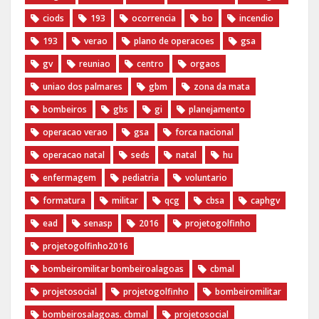
ciods
193
ocorrencia
bo
incendio
193
verao
plano de operacoes
gsa
gv
reuniao
centro
orgaos
uniao dos palmares
gbm
zona da mata
bombeiros
gbs
gi
planejamento
operacao verao
gsa
forca nacional
operacao natal
seds
natal
hu
enfermagem
pediatria
voluntario
formatura
militar
qcg
cbsa
caphgv
ead
senasp
2016
projetogolfinho
projetogolfinho2016
bombeiromilitar bombeiroalagoas
cbmal
projetosocial
projetogolfinho
bombeiromilitar
bombeirosalagoas. cbmal
projetosocial