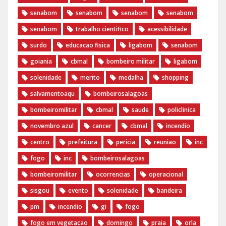
senabom
senabom
senabom
senabom
senabom
trabalho cientifico
acessibilidade
surdo
educacao fisica
ligabom
senabom
goiania
cbmal
bombeiro militar
ligabom
solenidade
merito
medalha
shopping
salvamentoaqu
bombeirosalagoas
bombeiromilitar
cbmal
saude
policlinica
novembro azul
cancer
cbmal
incendio
centro
prefeitura
pericia
reuniao
inc
fogo
inc
bombeirosalagoas
bombeiromilitar
ocorrencias
operacional
sisgou
evento
solenidade
bandeira
pm
incendio
gi
fogo
fogo em vegetacao
domingo
praia
orla