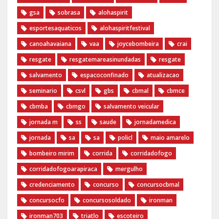
gsa
sobrasa
alohaspirit
esportesaquaticos
alohaspiritfestival
canoahavaiana
vaa
joycebombeira
crai
resgate
resgatemareasinundadas
resgate
salvamento
espacoconfinado
atualizacao
seminario
csvl
gbs
cbmal
cbmce
cbmba
cbmgo
salvamento veicular
jornada m
ss
saude
jornadamedica
jornada
sa
sa
policl
maio amarelo
bombeiro mirim
corrida
corridadofogo
corridadofogoarapiraca
mergulho
credenciamento
concurso
concursocbmal
concursocfo
concursosoldado
ironman
ironman703
triatlo
escoteiro