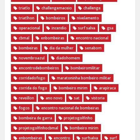
triatlo
challengemaceio
challenge
triatlhon
bombeiros
nivelamento
operacional
incendio
surf salva
gsa
cbmal
enbombeiras
encontro nacional
bombeiras
dia da mulher
senabom
novembroazul
diadohomem
encontrodebombeiros
bombeiromilitar
corridadofogo
maratoninha bombeiro militar
corrida do fogo
bombeiro mirim
arapiraca
reveillon
ano novo
sat
vistoria
fogos
encontro nacional de bombeiras
bombeira de garra
projetogolfinho
projetogolfinhocbmal
bombeiro mirim
enbombeiras
encontro
surfsalva
surf