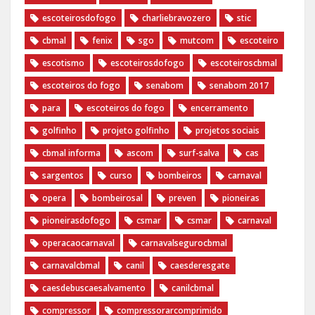
escoteirosdofogo
charliebravozero
stic
cbmal
fenix
sgo
mutcom
escoteiro
escotismo
escoteirosdofogo
escoteiroscbmal
escoteiros do fogo
senabom
senabom 2017
para
escoteiros do fogo
encerramento
golfinho
projeto golfinho
projetos sociais
cbmal informa
ascom
surf-salva
cas
sargentos
curso
bombeiros
carnaval
opera
bombeirosal
preven
pioneiras
pioneirasdofogo
csmar
csmar
carnaval
operacaocarnaval
carnavalsegurocbmal
carnavalcbmal
canil
caesderesgate
caesdebuscaesalvamento
canilcbmal
compressor
compressorarcomprimido