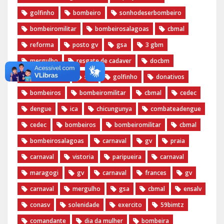
golfinho
bombeiro
sonhodeserbombeiro
bombeiromilitar
bombeirosalagoas
cbmal
reforma
posto gv
gsa
3 gbm
mergulho
resgate de cadaver
docbm
documentos
stic
golfinho
donativos
bombeiros
bombeiromilitar
cbmal
cedec
dengue
ica
chicungunya
combateadengue
cedec
bombeiros
bombeiromilitar
cbmal
bombeirosalagoas
carnaval
gv
praia
carnaval
vistoria
paripueira
carnaval
maragogi
gv
carnaval
frances
gv
carnaval
mergulho
gsa
cbmal
ensalv
conasv
solenidade
exercito
59bimtz
comandante
dia da mulher
bombeira