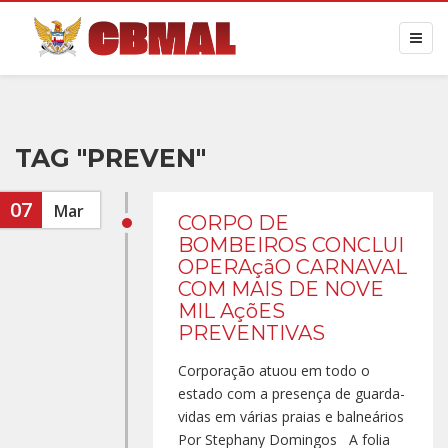
TAG "PREVEN"
07
Mar
CORPO DE
BOMBEIROS CONCLUI
OPERAçãO CARNAVAL
COM MAIS DE NOVE
MIL AçõES
PREVENTIVAS
Corporação atuou em todo o
estado com a presença de guarda-
vidas em várias praias e balneários
Por Stephany Domingos A folia