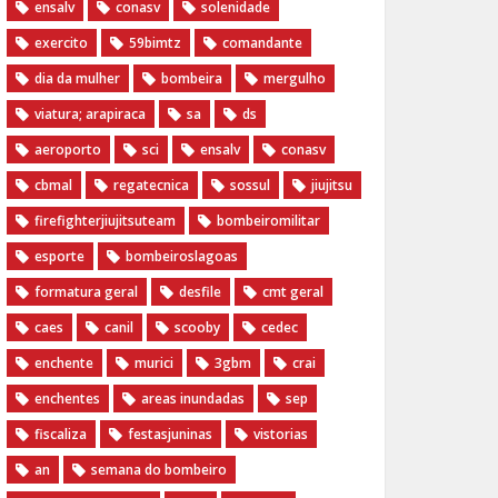
ensalv
conasv
solenidade
exercito
59bimtz
comandante
dia da mulher
bombeira
mergulho
viatura; arapiraca
sa
ds
aeroporto
sci
ensalv
conasv
cbmal
regatecnica
sossul
jiujitsu
firefighterjiujitsuteam
bombeiromilitar
esporte
bombeiroslagoas
formatura geral
desfile
cmt geral
caes
canil
scooby
cedec
enchente
murici
3gbm
crai
enchentes
areas inundadas
sep
fiscaliza
festasjuninas
vistorias
an
semana do bombeiro