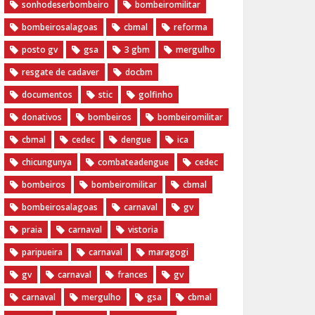
sonhodeserbombeiro
bombeiromilitar
bombeirosalagoas
cbmal
reforma
posto gv
gsa
3 gbm
mergulho
resgate de cadaver
docbm
documentos
stic
golfinho
donativos
bombeiros
bombeiromilitar
cbmal
cedec
dengue
ica
chicungunya
combateadengue
cedec
bombeiros
bombeiromilitar
cbmal
bombeirosalagoas
carnaval
gv
praia
carnaval
vistoria
paripueira
carnaval
maragogi
gv
carnaval
frances
gv
carnaval
mergulho
gsa
cbmal