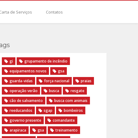
Carta de Serviços
Contatos
ags
gi
grupamento de incêndio
equipamentos novos
gsa
guarda-vidas
força nacional
praias
operação verão
busca
resgate
cão de salvamento
busca com animais
reeducandos
sgap
bombeiros
governo presente
comandante
arapiraca
gsa
treinamento