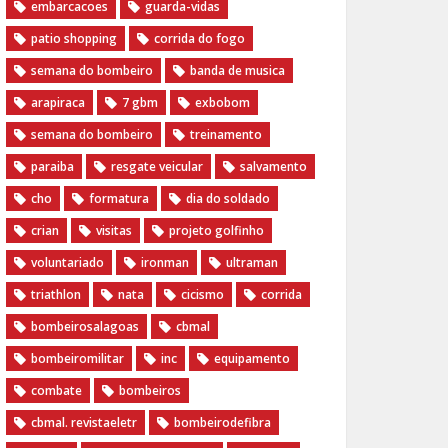
embarcacoes
guarda-vidas
patio shopping
corrida do fogo
semana do bombeiro
banda de musica
arapiraca
7 gbm
exbobom
semana do bombeiro
treinamento
paraiba
resgate veicular
salvamento
cho
formatura
dia do soldado
crian
visitas
projeto golfinho
voluntariado
ironman
ultraman
triathlon
nata
cicismo
corrida
bombeirosalagoas
cbmal
bombeiromilitar
inc
equipamento
combate
bombeiros
cbmal. revistaeletr
bombeirodefibra