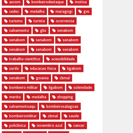
ascom
bombeirodestaque
motiva
cedec
medalha
maragogi
gvs
turismo
turista
ocorrencia
salvamento
gbs
senabom
senabom
senabom
senabom
senabom
senabom
senabom
trabalho cientifico
acessibilidade
surdo
educacao fisica
ligabom
senabom
goiania
cbmal
bombeiro militar
ligabom
solenidade
merito
medalha
shopping
salvamentoaqu
bombeirosalagoas
bombeiromilitar
cbmal
saude
policlinica
novembro azul
cancer