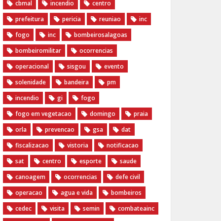
cbmal
incendio
centro
prefeitura
pericia
reuniao
inc
fogo
inc
bombeirosalagoas
bombeiromilitar
ocorrencias
operacional
sisgou
evento
solenidade
bandeira
pm
incendio
gi
fogo
fogo em vegetacao
domingo
praia
orla
prevencao
gsa
dat
fiscalizacao
vistoria
notificacao
sat
centro
esporte
saude
canoagem
ocorrencias
defe civil
operacao
agua e vida
bombeiros
cedec
visita
semin
combateainc