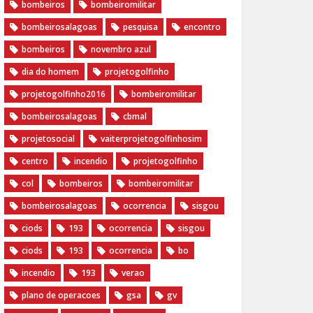
bombeiros
bombeiromilitar
bombeirosalagoas
pesquisa
encontro
bombeiros
novembro azul
dia do homem
‪projetogolfinho‬
‎projetogolfinho2016
‎bombeiromilitar‬
‎bombeirosalagoas‬
‎cbmal‬
‎projetosocial‬‪
vaiterprojetogolfinhosim‬
centro
incendio
projetogolfinho
col
bombeiros
bombeiromilitar
bombeirosalagoas
ocorrencia
sisgou
ciods
193
ocorrencia
sisgou
ciods
193
ocorrencia
bo
incendio
193
verao
plano de operacoes
gsa
gv