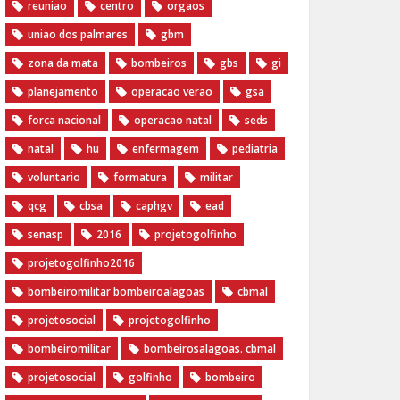
reuniao
centro
orgaos
uniao dos palmares
gbm
zona da mata
bombeiros
gbs
gi
planejamento
operacao verao
gsa
forca nacional
operacao natal
seds
natal
hu
enfermagem
pediatria
voluntario
formatura
militar
qcg
cbsa
caphgv
ead
senasp
2016
projetogolfinho
projetogolfinho2016
bombeiromilitar bombeiroalagoas
cbmal
projetosocial
projetogolfinho
bombeiromilitar
bombeirosalagoas. cbmal
projetosocial
golfinho
bombeiro