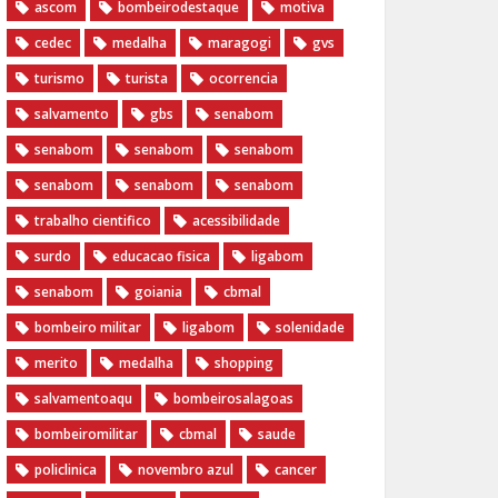
ascom
bombeirodestaque
motiva
cedec
medalha
maragogi
gvs
turismo
turista
ocorrencia
salvamento
gbs
senabom
senabom
senabom
senabom
senabom
senabom
senabom
trabalho cientifico
acessibilidade
surdo
educacao fisica
ligabom
senabom
goiania
cbmal
bombeiro militar
ligabom
solenidade
merito
medalha
shopping
salvamentoaqu
bombeirosalagoas
bombeiromilitar
cbmal
saude
policlinica
novembro azul
cancer