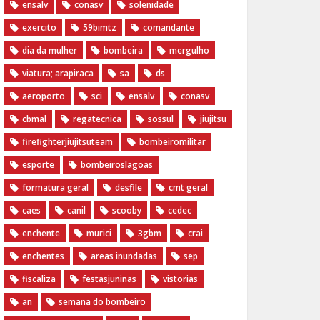
ensalv
conasv
solenidade
exercito
59bimtz
comandante
dia da mulher
bombeira
mergulho
viatura; arapiraca
sa
ds
aeroporto
sci
ensalv
conasv
cbmal
regatecnica
sossul
jiujitsu
firefighterjiujitsuteam
bombeiromilitar
esporte
bombeiroslagoas
formatura geral
desfile
cmt geral
caes
canil
scooby
cedec
enchente
murici
3gbm
crai
enchentes
areas inundadas
sep
fiscaliza
festasjuninas
vistorias
an
semana do bombeiro