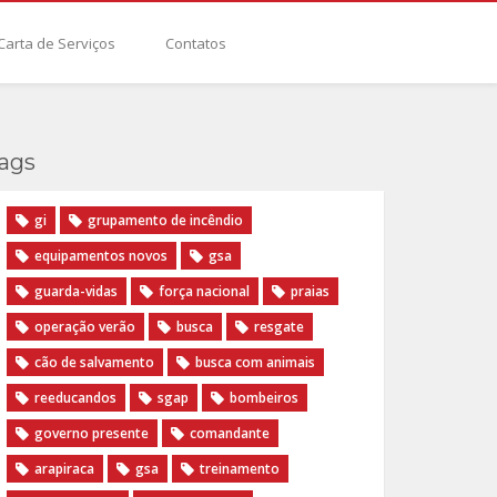
Carta de Serviços
Contatos
ags
gi
grupamento de incêndio
equipamentos novos
gsa
guarda-vidas
força nacional
praias
operação verão
busca
resgate
cão de salvamento
busca com animais
reeducandos
sgap
bombeiros
governo presente
comandante
arapiraca
gsa
treinamento