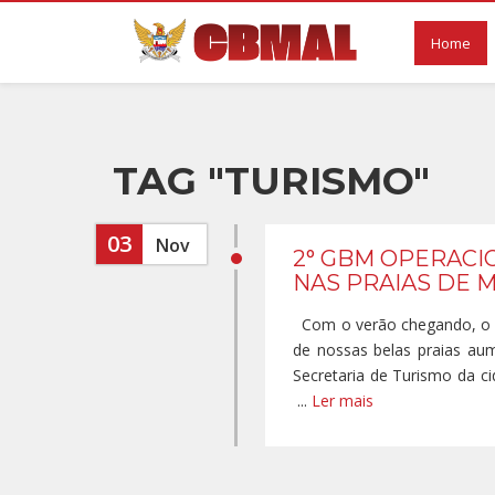
Home
TAG "TURISMO"
03
Nov
2° GBM OPERACI
NAS PRAIAS DE 
Com o verão chegando, o n
de nossas belas praias au
Secretaria de Turismo da c
...
Ler mais