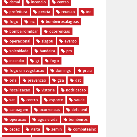
cbmal
incendio
centro
prefeitura
pericia
reuniao
inc
fogo
inc
bombeirosalagoas
bombeiromilitar
ocorrencias
operacional
sisgou
evento
solenidade
bandeira
pm
incendio
gi
fogo
fogo em vegetacao
domingo
praia
orla
prevencao
gsa
dat
fiscalizacao
vistoria
notificacao
sat
centro
esporte
saude
canoagem
ocorrencias
defe civil
operacao
agua e vida
bombeiros
cedec
visita
semin
combateainc