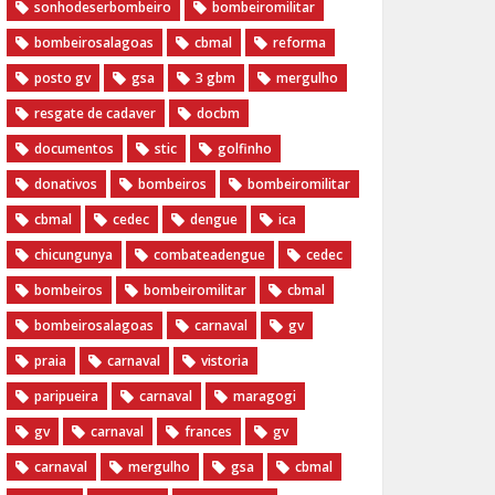
sonhodeserbombeiro
bombeiromilitar
bombeirosalagoas
cbmal
reforma
posto gv
gsa
3 gbm
mergulho
resgate de cadaver
docbm
documentos
stic
golfinho
donativos
bombeiros
bombeiromilitar
cbmal
cedec
dengue
ica
chicungunya
combateadengue
cedec
bombeiros
bombeiromilitar
cbmal
bombeirosalagoas
carnaval
gv
praia
carnaval
vistoria
paripueira
carnaval
maragogi
gv
carnaval
frances
gv
carnaval
mergulho
gsa
cbmal