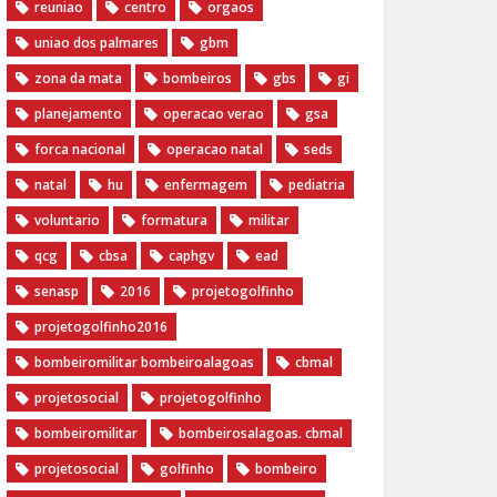
reuniao
centro
orgaos
uniao dos palmares
gbm
zona da mata
bombeiros
gbs
gi
planejamento
operacao verao
gsa
forca nacional
operacao natal
seds
natal
hu
enfermagem
pediatria
voluntario
formatura
militar
qcg
cbsa
caphgv
ead
senasp
2016
projetogolfinho
projetogolfinho2016
bombeiromilitar bombeiroalagoas
cbmal
projetosocial
projetogolfinho
bombeiromilitar
bombeirosalagoas. cbmal
projetosocial
golfinho
bombeiro