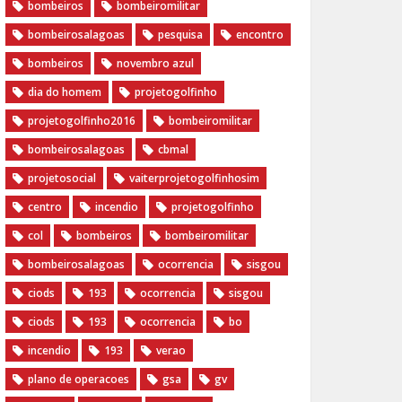
bombeiros
bombeiromilitar
bombeirosalagoas
pesquisa
encontro
bombeiros
novembro azul
dia do homem
‪projetogolfinho‬
‎projetogolfinho2016
‎bombeiromilitar‬
‎bombeirosalagoas‬
‎cbmal‬
‎projetosocial‬‪
vaiterprojetogolfinhosim‬
centro
incendio
projetogolfinho
col
bombeiros
bombeiromilitar
bombeirosalagoas
ocorrencia
sisgou
ciods
193
ocorrencia
sisgou
ciods
193
ocorrencia
bo
incendio
193
verao
plano de operacoes
gsa
gv