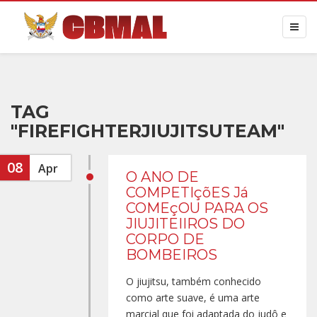
TAG
"FIREFIGHTERJIUJITSUTEAM"
08
Apr
O ANO DE
COMPETIçõES Já
COMEçOU PARA OS
JIUJITEIIROS DO
CORPO DE
BOMBEIROS
O jiujitsu, também conhecido
como arte suave, é uma arte
marcial que foi adaptada do judô e