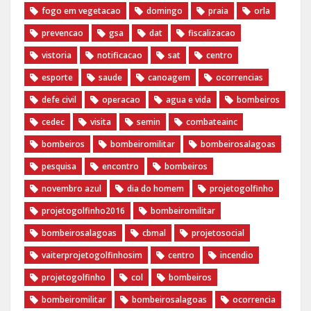
fogo em vegetacao
domingo
praia
orla
prevencao
gsa
dat
fiscalizacao
vistoria
notificacao
sat
centro
esporte
saude
canoagem
ocorrencias
defe civil
operacao
agua e vida
bombeiros
cedec
visita
semin
combateainc
bombeiros
bombeiromilitar
bombeirosalagoas
pesquisa
encontro
bombeiros
novembro azul
dia do homem
‪projetogolfinho‬
‎projetogolfinho2016
‎bombeiromilitar‬
‎bombeirosalagoas‬
‎cbmal‬
‎projetosocial‬‪
vaiterprojetogolfinhosim‬
centro
incendio
projetogolfinho
col
bombeiros
bombeiromilitar
bombeirosalagoas
ocorrencia