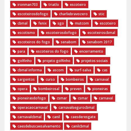
ironman703
triatlo
escoteiro
escoteirosdofogo
charliebravozero
stic
cbmal
fenix
sgo
mutcom
escoteiro
escotismo
escoteirosdofogo
escoteiroscbmal
escoteiros do fogo
senabom
senabom 2017
para
escoteiros do fogo
encerramento
golfinho
projeto golfinho
projetos sociais
cbmal informa
ascom
surf-salva
cas
sargentos
curso
bombeiros
carnaval
opera
bombeirosal
preven
pioneiras
pioneirasdofogo
csmar
csmar
carnaval
operacaocarnaval
carnavalsegurocbmal
carnavalcbmal
canil
caesderesgate
caesdebuscaesalvamento
canilcbmal