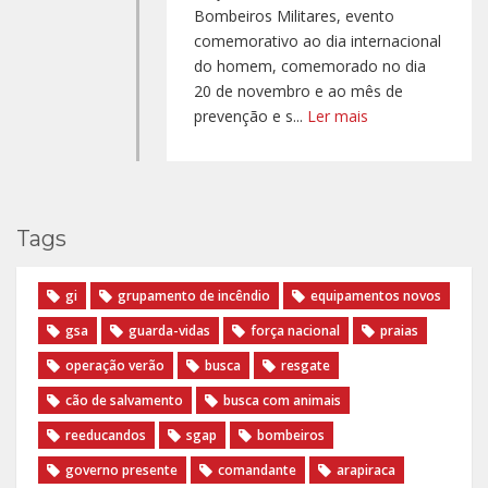
Bombeiros Militares, evento
comemorativo ao dia internacional
do homem, comemorado no dia
20 de novembro e ao mês de
prevenção e s...
Ler mais
Tags
gi
grupamento de incêndio
equipamentos novos
gsa
guarda-vidas
força nacional
praias
operação verão
busca
resgate
cão de salvamento
busca com animais
reeducandos
sgap
bombeiros
governo presente
comandante
arapiraca