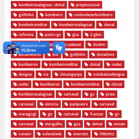
bombeirosalagoas. cbmal
projetosocial
golfinho
bombeiro
sonhodeserbombeiro
bombeiromilitar
bombeirosalagoas
cbmal
reforma
posto gv
gsa
3 gbm
mergulho
resgate de cadaver
docbm
documentos
stic
golfinho
donativos
bombeiros
bombeiromilitar
cbmal
cedec
dengue
ica
chicungunya
combateadengue
cedec
bombeiros
bombeiromilitar
cbmal
bombeirosalagoas
carnaval
gv
praia
carnaval
vistoria
paripueira
carnaval
maragogi
gv
carnaval
frances
gv
carnaval
mergulho
gsa
cbmal
ensalv
conasv
solenidade
exercito
59bimtz