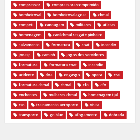
compressor
compressorarcomprimido
bombeirosal
bombeirosalagoas
cbmal
competi
canoagem
militares
atletas
homenagem
canilcbmal resgate pinheiro
salvamento
formatura
coat
incendio
jonasp
caminh
jogos dos servidores
formatura
formatura coat
incendio
acidente
doa
engasgo
opera
crai
formatura cbmal
cbmal
cfo
cfo
enchentes
mulheres cbmal
homenagem tjal
cas
treinamento aeroporto
visita
transporte
go blue
afogamento
dobrada