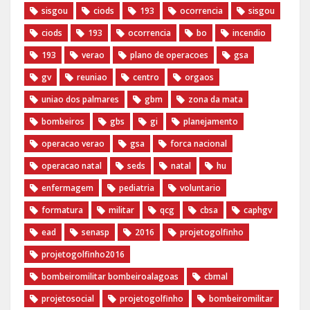
sisgou
ciods
193
ocorrencia
sisgou
ciods
193
ocorrencia
bo
incendio
193
verao
plano de operacoes
gsa
gv
reuniao
centro
orgaos
uniao dos palmares
gbm
zona da mata
bombeiros
gbs
gi
planejamento
operacao verao
gsa
forca nacional
operacao natal
seds
natal
hu
enfermagem
pediatria
voluntario
formatura
militar
qcg
cbsa
caphgv
ead
senasp
2016
projetogolfinho
projetogolfinho2016
bombeiromilitar bombeiroalagoas
cbmal
projetosocial
projetogolfinho
bombeiromilitar