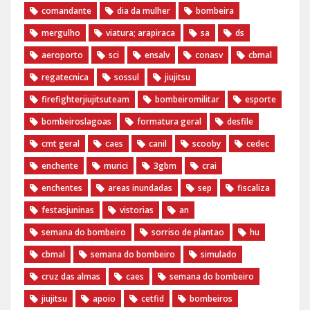
comandante
dia da mulher
bombeira
mergulho
viatura; arapiraca
sa
ds
aeroporto
sci
ensalv
conasv
cbmal
regatecnica
sossul
jiujitsu
firefighterjiujitsuteam
bombeiromilitar
esporte
bombeiroslagoas
formatura geral
desfile
cmt geral
caes
canil
scooby
cedec
enchente
murici
3gbm
crai
enchentes
areas inundadas
sep
fiscaliza
festasjuninas
vistorias
an
semana do bombeiro
sorriso de plantao
hu
cbmal
semana do bombeiro
simulado
cruz das almas
caes
semana do bombeiro
jiujitsu
apoio
cetfid
bombeiros