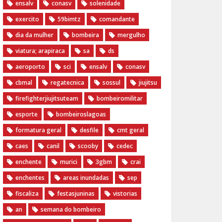
ensalv
conasv
solenidade
exercito
59bimtz
comandante
dia da mulher
bombeira
mergulho
viatura; arapiraca
sa
ds
aeroporto
sci
ensalv
conasv
cbmal
regatecnica
sossul
jiujitsu
firefighterjiujitsuteam
bombeiromilitar
esporte
bombeiroslagoas
formatura geral
desfile
cmt geral
caes
canil
scooby
cedec
enchente
murici
3gbm
crai
enchentes
areas inundadas
sep
fiscaliza
festasjuninas
vistorias
an
semana do bombeiro