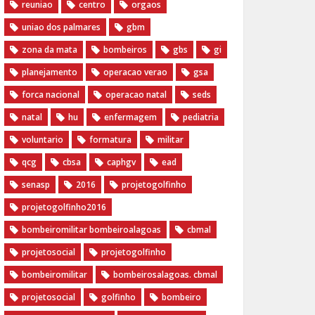
reuniao
centro
orgaos
uniao dos palmares
gbm
zona da mata
bombeiros
gbs
gi
planejamento
operacao verao
gsa
forca nacional
operacao natal
seds
natal
hu
enfermagem
pediatria
voluntario
formatura
militar
qcg
cbsa
caphgv
ead
senasp
2016
projetogolfinho
projetogolfinho2016
bombeiromilitar bombeiroalagoas
cbmal
projetosocial
projetogolfinho
bombeiromilitar
bombeirosalagoas. cbmal
projetosocial
golfinho
bombeiro