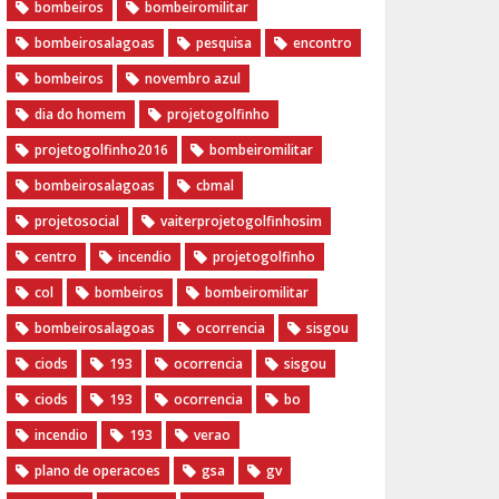
bombeiros
bombeiromilitar
bombeirosalagoas
pesquisa
encontro
bombeiros
novembro azul
dia do homem
‪projetogolfinho‬
‎projetogolfinho2016
‎bombeiromilitar‬
‎bombeirosalagoas‬
‎cbmal‬
‎projetosocial‬‪
vaiterprojetogolfinhosim‬
centro
incendio
projetogolfinho
col
bombeiros
bombeiromilitar
bombeirosalagoas
ocorrencia
sisgou
ciods
193
ocorrencia
sisgou
ciods
193
ocorrencia
bo
incendio
193
verao
plano de operacoes
gsa
gv