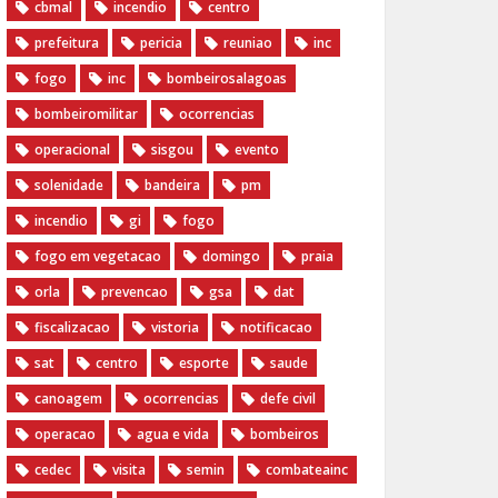
cbmal
incendio
centro
prefeitura
pericia
reuniao
inc
fogo
inc
bombeirosalagoas
bombeiromilitar
ocorrencias
operacional
sisgou
evento
solenidade
bandeira
pm
incendio
gi
fogo
fogo em vegetacao
domingo
praia
orla
prevencao
gsa
dat
fiscalizacao
vistoria
notificacao
sat
centro
esporte
saude
canoagem
ocorrencias
defe civil
operacao
agua e vida
bombeiros
cedec
visita
semin
combateainc