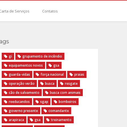
Carta de Serviços
Contatos
ags
gi
grupamento de incêndio
equipamentos novos
gsa
guarda-vidas
força nacional
praias
operação verão
busca
resgate
cão de salvamento
busca com animais
reeducandos
sgap
bombeiros
governo presente
comandante
arapiraca
gsa
treinamento