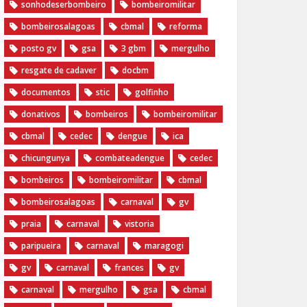
sonhodeserbombeiro
bombeiromilitar
bombeirosalagoas
cbmal
reforma
posto gv
gsa
3 gbm
mergulho
resgate de cadaver
docbm
documentos
stic
golfinho
donativos
bombeiros
bombeiromilitar
cbmal
cedec
dengue
ica
chicungunya
combateadengue
cedec
bombeiros
bombeiromilitar
cbmal
bombeirosalagoas
carnaval
gv
praia
carnaval
vistoria
paripueira
carnaval
maragogi
gv
carnaval
frances
gv
carnaval
mergulho
gsa
cbmal