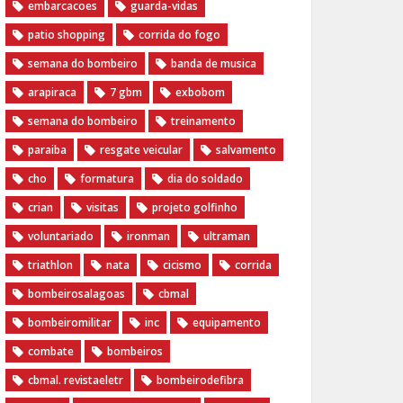
embarcacoes
guarda-vidas
patio shopping
corrida do fogo
semana do bombeiro
banda de musica
arapiraca
7 gbm
exbobom
semana do bombeiro
treinamento
paraiba
resgate veicular
salvamento
cho
formatura
dia do soldado
crian
visitas
projeto golfinho
voluntariado
ironman
ultraman
triathlon
nata
cicismo
corrida
bombeirosalagoas
cbmal
bombeiromilitar
inc
equipamento
combate
bombeiros
cbmal. revistaeletr
bombeirodefibra