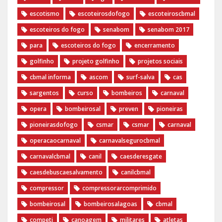
escotismo
escoteirosdofogo
escoteiroscbmal
escoteiros do fogo
senabom
senabom 2017
para
escoteiros do fogo
encerramento
golfinho
projeto golfinho
projetos sociais
cbmal informa
ascom
surf-salva
cas
sargentos
curso
bombeiros
carnaval
opera
bombeirosal
preven
pioneiras
pioneirasdofogo
csmar
csmar
carnaval
operacaocarnaval
carnavalsegurocbmal
carnavalcbmal
canil
caesderesgate
caesdebuscaesalvamento
canilcbmal
compressor
compressorarcomprimido
bombeirosal
bombeirosalagoas
cbmal
competi
canoagem
militares
atletas