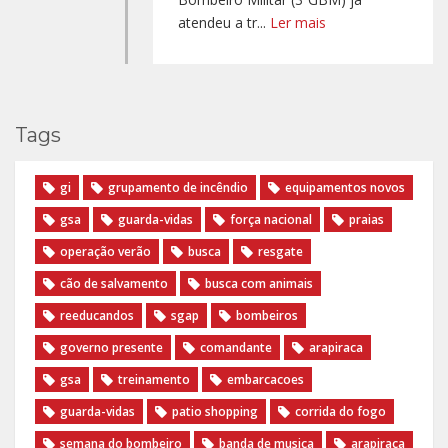
atendeu a tr...
Ler mais
Tags
gi
grupamento de incêndio
equipamentos novos
gsa
guarda-vidas
força nacional
praias
operação verão
busca
resgate
cão de salvamento
busca com animais
reeducandos
sgap
bombeiros
governo presente
comandante
arapiraca
gsa
treinamento
embarcacoes
guarda-vidas
patio shopping
corrida do fogo
semana do bombeiro
banda de musica
arapiraca