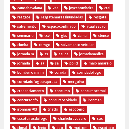
canoahavaiana
vaa
joycebombeira
crai
resgate
resgatemareasinundadas
resgate
salvamento
espacoconfinado
atualizacao
seminario
csvl
gbs
cbmal
cbmce
cbmba
cbmgo
salvamento veicular
jornada m
ss
saude
jornadamedica
jornada
sa
sa
policl
maio amarelo
bombeiro mirim
corrida
corridadofogo
corridadofogoarapiraca
mergulho
credenciamento
concurso
concursocbmal
concursocfo
concursosoldado
ironman
ironman703
triatlo
escoteiro
escoteirosdofogo
charliebravozero
stic
cbmal
fenix
sgo
mutcom
escoteiro