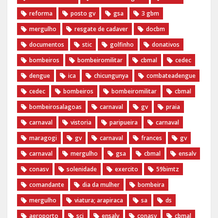
reforma
posto gv
gsa
3 gbm
mergulho
resgate de cadaver
docbm
documentos
stic
golfinho
donativos
bombeiros
bombeiromilitar
cbmal
cedec
dengue
ica
chicungunya
combateadengue
cedec
bombeiros
bombeiromilitar
cbmal
bombeirosalagoas
carnaval
gv
praia
carnaval
vistoria
paripueira
carnaval
maragogi
gv
carnaval
frances
gv
carnaval
mergulho
gsa
cbmal
ensalv
conasv
solenidade
exercito
59bimtz
comandante
dia da mulher
bombeira
mergulho
viatura; arapiraca
sa
ds
aeroporto
sci
ensalv
conasv
cbmal