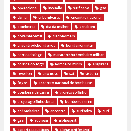
operacional
incendio
surf salva
gsa
cbmal
enbombeiras
encontro nacional
bombeiras
dia da mulher
senabom
novembroazul
diadohomem
encontrodebombeiros
bombeiromilitar
corridadofogo
maratoninha bombeiro militar
corrida do fogo
bombeiro mirim
arapiraca
reveillon
ano novo
sat
vistoria
fogos
encontro nacional de bombeiras
bombeira de garra
projetogolfinho
projetogolfinhocbmal
bombeiro mirim
enbombeiras
encontro
surfsalva
surf
gsa
sobrasa
alohaspirit
esportesaquaticos
alohaspiritfestival