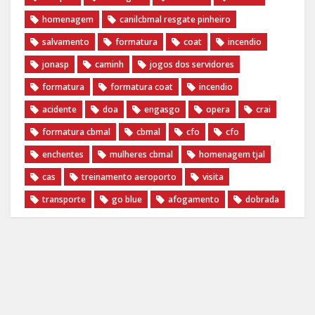
homenagem
canilcbmal resgate pinheiro
salvamento
formatura
coat
incendio
jonasp
caminh
jogos dos servidores
formatura
formatura coat
incendio
acidente
doa
engasgo
opera
crai
formatura cbmal
cbmal
cfo
cfo
enchentes
mulheres cbmal
homenagem tjal
cas
treinamento aeroporto
visita
transporte
go blue
afogamento
dobrada