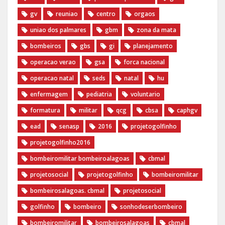
gv
reuniao
centro
orgaos
uniao dos palmares
gbm
zona da mata
bombeiros
gbs
gi
planejamento
operacao verao
gsa
forca nacional
operacao natal
seds
natal
hu
enfermagem
pediatria
voluntario
formatura
militar
qcg
cbsa
caphgv
ead
senasp
2016
projetogolfinho
projetogolfinho2016
bombeiromilitar bombeiroalagoas
cbmal
projetosocial
projetogolfinho
bombeiromilitar
bombeirosalagoas. cbmal
projetosocial
golfinho
bombeiro
sonhodeserbombeiro
bombeiromilitar
bombeirosalagoas
cbmal