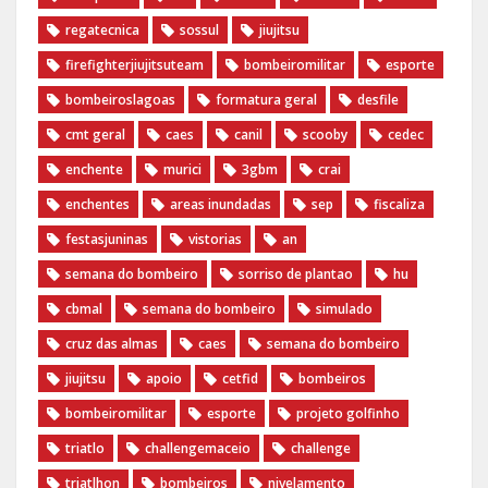
regatecnica
sossul
jiujitsu
firefighterjiujitsuteam
bombeiromilitar
esporte
bombeiroslagoas
formatura geral
desfile
cmt geral
caes
canil
scooby
cedec
enchente
murici
3gbm
crai
enchentes
areas inundadas
sep
fiscaliza
festasjuninas
vistorias
an
semana do bombeiro
sorriso de plantao
hu
cbmal
semana do bombeiro
simulado
cruz das almas
caes
semana do bombeiro
jiujitsu
apoio
cetfid
bombeiros
bombeiromilitar
esporte
projeto golfinho
triatlo
challengemaceio
challenge
triatlhon
bombeiros
nivelamento