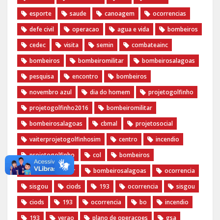
esporte
saude
canoagem
ocorrencias
defe civil
operacao
agua e vida
bombeiros
cedec
visita
semin
combateainc
bombeiros
bombeiromilitar
bombeirosalagoas
pesquisa
encontro
bombeiros
novembro azul
dia do homem
‪projetogolfinho‬
‎projetogolfinho2016
‎bombeiromilitar‬
‎bombeirosalagoas‬
‎cbmal‬
‎projetosocial‬‪
vaiterprojetogolfinhosim‬
centro
incendio
projetogolfinho
col
bombeiros
bombeiromilitar
bombeirosalagoas
ocorrencia
sisgou
ciods
193
ocorrencia
sisgou
ciods
193
ocorrencia
bo
incendio
193
verao
plano de operacoes
gsa