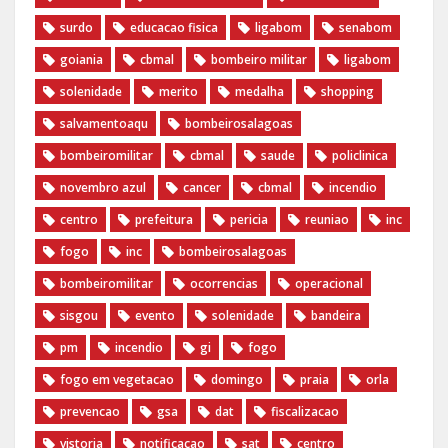
surdo
educacao fisica
ligabom
senabom
goiania
cbmal
bombeiro militar
ligabom
solenidade
merito
medalha
shopping
salvamentoaqu
bombeirosalagoas
bombeiromilitar
cbmal
saude
policlinica
novembro azul
cancer
cbmal
incendio
centro
prefeitura
pericia
reuniao
inc
fogo
inc
bombeirosalagoas
bombeiromilitar
ocorrencias
operacional
sisgou
evento
solenidade
bandeira
pm
incendio
gi
fogo
fogo em vegetacao
domingo
praia
orla
prevencao
gsa
dat
fiscalizacao
vistoria
notificacao
sat
centro