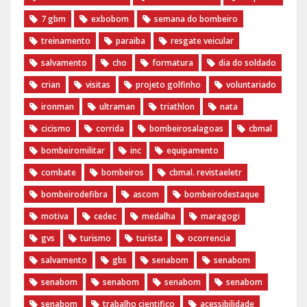
7 gbm
exbobom
semana do bombeiro
treinamento
paraiba
resgate veicular
salvamento
cho
formatura
dia do soldado
crian
visitas
projeto golfinho
voluntariado
ironman
ultraman
triathlon
nata
cicismo
corrida
bombeirosalagoas
cbmal
bombeiromilitar
inc
equipamento
combate
bombeiros
cbmal. revistaeletr
bombeirodefibra
ascom
bombeirodestaque
motiva
cedec
medalha
maragogi
gvs
turismo
turista
ocorrencia
salvamento
gbs
senabom
senabom
senabom
senabom
senabom
senabom
senabom
trabalho cientifico
acessibilidade