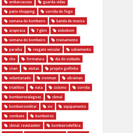
embarcacoes
guarda-vidas
patio shopping
corrida do fogo
semana do bombeiro
banda de musica
arapiraca
7 gbm
exbobom
semana do bombeiro
treinamento
paraiba
resgate veicular
salvamento
cho
formatura
dia do soldado
crian
visitas
projeto golfinho
voluntariado
ironman
ultraman
triathlon
nata
cicismo
corrida
bombeirosalagoas
cbmal
bombeiromilitar
inc
equipamento
combate
bombeiros
cbmal. revistaeletr
bombeirodefibra