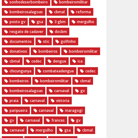
sonhodeserbombeiro
bombeiromilitar
bombeirosalagoas
cbmal
reforma
posto gv
gsa
3 gbm
mergulho
resgate de cadaver
docbm
documentos
stic
golfinho
donativos
bombeiros
bombeiromilitar
cbmal
cedec
dengue
ica
chicungunya
combateadengue
cedec
bombeiros
bombeiromilitar
cbmal
bombeirosalagoas
carnaval
gv
praia
carnaval
vistoria
paripueira
carnaval
maragogi
gv
carnaval
frances
gv
carnaval
mergulho
gsa
cbmal