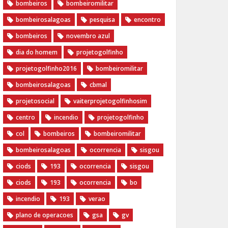
bombeiros
bombeiromilitar
bombeirosalagoas
pesquisa
encontro
bombeiros
novembro azul
dia do homem
‪projetogolfinho‬
‎projetogolfinho2016
‎bombeiromilitar‬
‎bombeirosalagoas‬
‎cbmal‬
‎projetosocial‬‪
vaiterprojetogolfinhosim‬
centro
incendio
projetogolfinho
col
bombeiros
bombeiromilitar
bombeirosalagoas
ocorrencia
sisgou
ciods
193
ocorrencia
sisgou
ciods
193
ocorrencia
bo
incendio
193
verao
plano de operacoes
gsa
gv