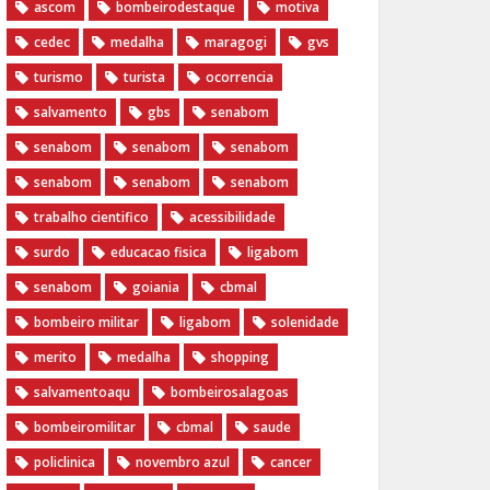
ascom
bombeirodestaque
motiva
cedec
medalha
maragogi
gvs
turismo
turista
ocorrencia
salvamento
gbs
senabom
senabom
senabom
senabom
senabom
senabom
senabom
trabalho cientifico
acessibilidade
surdo
educacao fisica
ligabom
senabom
goiania
cbmal
bombeiro militar
ligabom
solenidade
merito
medalha
shopping
salvamentoaqu
bombeirosalagoas
bombeiromilitar
cbmal
saude
policlinica
novembro azul
cancer