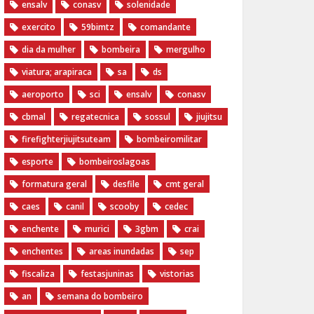
ensalv
conasv
solenidade
exercito
59bimtz
comandante
dia da mulher
bombeira
mergulho
viatura; arapiraca
sa
ds
aeroporto
sci
ensalv
conasv
cbmal
regatecnica
sossul
jiujitsu
firefighterjiujitsuteam
bombeiromilitar
esporte
bombeiroslagoas
formatura geral
desfile
cmt geral
caes
canil
scooby
cedec
enchente
murici
3gbm
crai
enchentes
areas inundadas
sep
fiscaliza
festasjuninas
vistorias
an
semana do bombeiro