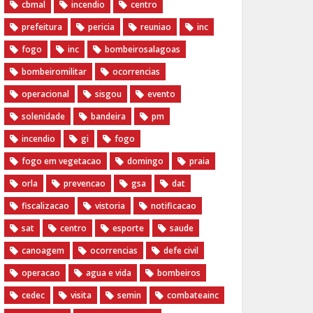
cbmal
incendio
centro
prefeitura
pericia
reuniao
inc
fogo
inc
bombeirosalagoas
bombeiromilitar
ocorrencias
operacional
sisgou
evento
solenidade
bandeira
pm
incendio
gi
fogo
fogo em vegetacao
domingo
praia
orla
prevencao
gsa
dat
fiscalizacao
vistoria
notificacao
sat
centro
esporte
saude
canoagem
ocorrencias
defe civil
operacao
agua e vida
bombeiros
cedec
visita
semin
combateainc