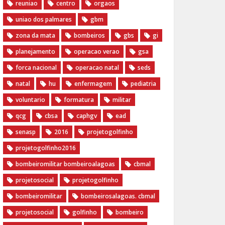
reuniao
centro
orgaos
uniao dos palmares
gbm
zona da mata
bombeiros
gbs
gi
planejamento
operacao verao
gsa
forca nacional
operacao natal
seds
natal
hu
enfermagem
pediatria
voluntario
formatura
militar
qcg
cbsa
caphgv
ead
senasp
2016
projetogolfinho
projetogolfinho2016
bombeiromilitar bombeiroalagoas
cbmal
projetosocial
projetogolfinho
bombeiromilitar
bombeirosalagoas. cbmal
projetosocial
golfinho
bombeiro