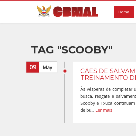
Home
TAG "SCOOBY"
09
May
CÃES DE SALVAME
TREINAMENTO DE
Às vésperas de completar um
busca, resgate e salvamen
Scooby e Txuca continuam c
de bu...
Ler mais