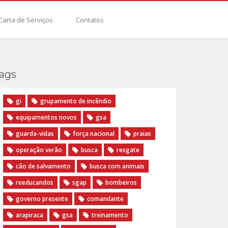
Carta de Serviços
Contatos
ags
gi
grupamento de incêndio
equipamentos novos
gsa
guarda-vidas
força nacional
praias
operação verão
busca
resgate
cão de salvamento
busca com animais
reeducandos
sgap
bombeiros
governo presente
comandante
arapiraca
gsa
treinamento