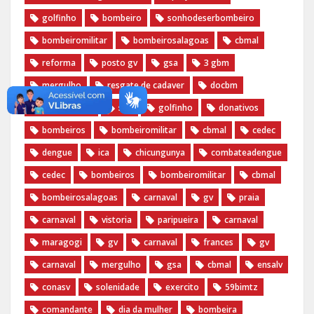
golfinho
bombeiro
sonhodeserbombeiro
bombeiromilitar
bombeirosalagoas
cbmal
reforma
posto gv
gsa
3 gbm
mergulho
resgate de cadaver
docbm
documentos
stic
golfinho
donativos
bombeiros
bombeiromilitar
cbmal
cedec
dengue
ica
chicungunya
combateadengue
cedec
bombeiros
bombeiromilitar
cbmal
bombeirosalagoas
carnaval
gv
praia
carnaval
vistoria
paripueira
carnaval
maragogi
gv
carnaval
frances
gv
carnaval
mergulho
gsa
cbmal
ensalv
conasv
solenidade
exercito
59bimtz
comandante
dia da mulher
bombeira