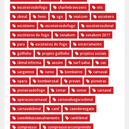
escoteirosdofogo
charliebravozero
stic
cbmal
fenix
sgo
mutcom
escoteiro
escotismo
escoteirosdofogo
escoteiroscbmal
escoteiros do fogo
senabom
senabom 2017
para
escoteiros do fogo
encerramento
golfinho
projeto golfinho
projetos sociais
cbmal informa
ascom
surf-salva
cas
sargentos
curso
bombeiros
carnaval
opera
bombeirosal
preven
pioneiras
pioneirasdofogo
csmar
csmar
carnaval
operacaocarnaval
carnavalsegurocbmal
carnavalcbmal
canil
caesderesgate
caesdebuscaesalvamento
canilcbmal
compressor
compressorarcomprimido