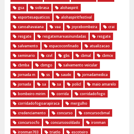
gsa
sobrasa
alohaspirit
esportesaquaticos
alohaspiritfestival
canoahavaiana
vaa
joycebombeira
crai
resgate
resgatemareasinundadas
resgate
salvamento
espacoconfinado
atualizacao
seminario
csvl
gbs
cbmal
cbmce
cbmba
cbmgo
salvamento veicular
jornada m
ss
saude
jornadamedica
jornada
sa
sa
policl
maio amarelo
bombeiro mirim
corrida
corridadofogo
corridadofogoarapiraca
mergulho
credenciamento
concurso
concursocbmal
concursocfo
concursosoldado
ironman
ironman703
triatlo
escoteiro