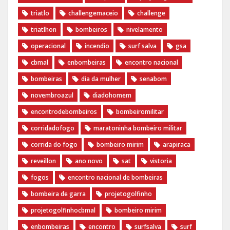
triatlo
challengemaceio
challenge
triatlhon
bombeiros
nivelamento
operacional
incendio
surf salva
gsa
cbmal
enbombeiras
encontro nacional
bombeiras
dia da mulher
senabom
novembroazul
diadohomem
encontrodebombeiros
bombeiromilitar
corridadofogo
maratoninha bombeiro militar
corrida do fogo
bombeiro mirim
arapiraca
reveillon
ano novo
sat
vistoria
fogos
encontro nacional de bombeiras
bombeira de garra
projetogolfinho
projetogolfinhocbmal
bombeiro mirim
enbombeiras
encontro
surfsalva
surf