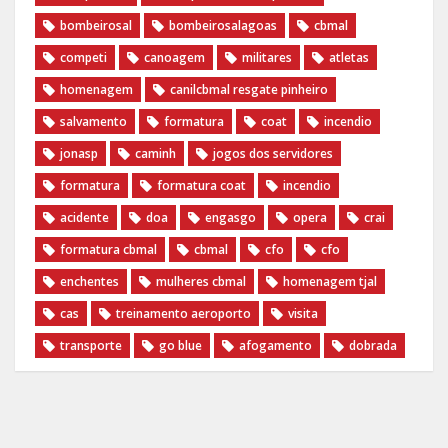
bombeirosal
bombeirosalagoas
cbmal
competi
canoagem
militares
atletas
homenagem
canilcbmal resgate pinheiro
salvamento
formatura
coat
incendio
jonasp
caminh
jogos dos servidores
formatura
formatura coat
incendio
acidente
doa
engasgo
opera
crai
formatura cbmal
cbmal
cfo
cfo
enchentes
mulheres cbmal
homenagem tjal
cas
treinamento aeroporto
visita
transporte
go blue
afogamento
dobrada