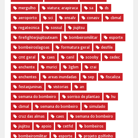
mergulho
viatura; arapiraca
sa
ds
aeroporto
sci
ensalv
conasv
cbmal
regatecnica
sossul
jiujitsu
firefighterjiujitsuteam
bombeiromilitar
esporte
bombeiroslagoas
formatura geral
desfile
cmt geral
caes
canil
scooby
cedec
enchente
murici
3gbm
crai
enchentes
areas inundadas
sep
fiscaliza
festasjuninas
vistorias
an
semana do bombeiro
sorriso de plantao
hu
cbmal
semana do bombeiro
simulado
cruz das almas
caes
semana do bombeiro
jiujitsu
apoio
cetfid
bombeiros
bombeiromilitar
esporte
projeto golfinho