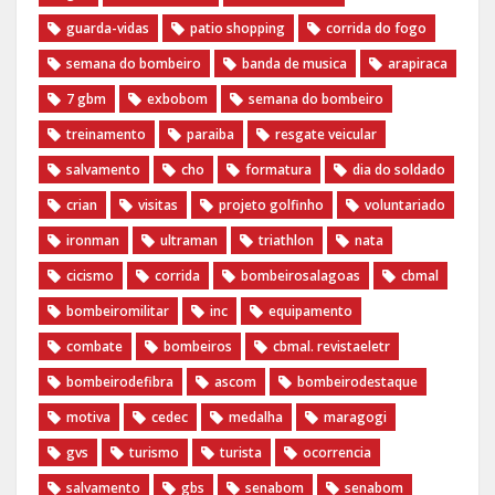
guarda-vidas
patio shopping
corrida do fogo
semana do bombeiro
banda de musica
arapiraca
7 gbm
exbobom
semana do bombeiro
treinamento
paraiba
resgate veicular
salvamento
cho
formatura
dia do soldado
crian
visitas
projeto golfinho
voluntariado
ironman
ultraman
triathlon
nata
cicismo
corrida
bombeirosalagoas
cbmal
bombeiromilitar
inc
equipamento
combate
bombeiros
cbmal. revistaeletr
bombeirodefibra
ascom
bombeirodestaque
motiva
cedec
medalha
maragogi
gvs
turismo
turista
ocorrencia
salvamento
gbs
senabom
senabom