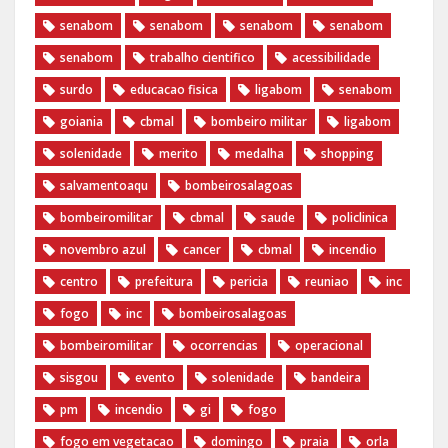
senabom
senabom
senabom
senabom
senabom
trabalho cientifico
acessibilidade
surdo
educacao fisica
ligabom
senabom
goiania
cbmal
bombeiro militar
ligabom
solenidade
merito
medalha
shopping
salvamentoaqu
bombeirosalagoas
bombeiromilitar
cbmal
saude
policlinica
novembro azul
cancer
cbmal
incendio
centro
prefeitura
pericia
reuniao
inc
fogo
inc
bombeirosalagoas
bombeiromilitar
ocorrencias
operacional
sisgou
evento
solenidade
bandeira
pm
incendio
gi
fogo
fogo em vegetacao
domingo
praia
orla