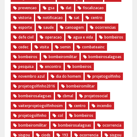
prevencao
gsa
dat
fiscalizacao
vistoria
notificacao
sat
centro
esporte
saude
canoagem
ocorrencias
defe civil
operacao
agua e vida
bombeiros
cedec
visita
semin
combateainc
bombeiros
bombeiromilitar
bombeirosalagoas
pesquisa
encontro
bombeiros
novembro azul
dia do homem
‪projetogolfinho‬
‎projetogolfinho2016
‎bombeiromilitar‬
‎bombeirosalagoas‬
‎cbmal‬
‎projetosocial‬‪
vaiterprojetogolfinhosim‬
centro
incendio
projetogolfinho
col
bombeiros
bombeiromilitar
bombeirosalagoas
ocorrencia
sisgou
ciods
193
ocorrencia
sisgou