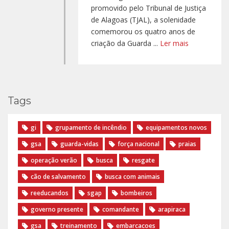
promovido pelo Tribunal de Justiça
de Alagoas (TJAL), a solenidade
comemorou os quatro anos de
criação da Guarda ...
Ler mais
Tags
gi
grupamento de incêndio
equipamentos novos
gsa
guarda-vidas
força nacional
praias
operação verão
busca
resgate
cão de salvamento
busca com animais
reeducandos
sgap
bombeiros
governo presente
comandante
arapiraca
gsa
treinamento
embarcacoes