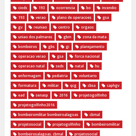
ciods
193
ocorrencia
bo
incendio
193
verao
plano de operacoes
gsa
gv
reuniao
centro
orgaos
uniao dos palmares
gbm
zona da mata
bombeiros
gbs
gi
planejamento
operacao verao
gsa
forca nacional
operacao natal
seds
natal
hu
enfermagem
pediatria
voluntario
formatura
militar
qcg
cbsa
caphgv
ead
senasp
2016
projetogolfinho
projetogolfinho2016
bombeiromilitar bombeiroalagoas
cbmal
projetosocial
projetogolfinho
bombeiromilitar
bombeirosalagoas. cbmal
projetosocial