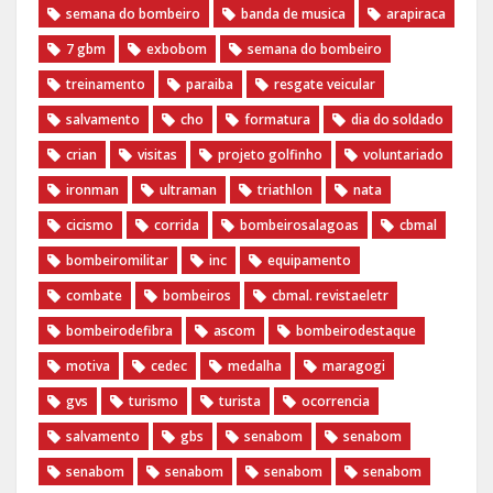
semana do bombeiro
banda de musica
arapiraca
7 gbm
exbobom
semana do bombeiro
treinamento
paraiba
resgate veicular
salvamento
cho
formatura
dia do soldado
crian
visitas
projeto golfinho
voluntariado
ironman
ultraman
triathlon
nata
cicismo
corrida
bombeirosalagoas
cbmal
bombeiromilitar
inc
equipamento
combate
bombeiros
cbmal. revistaeletr
bombeirodefibra
ascom
bombeirodestaque
motiva
cedec
medalha
maragogi
gvs
turismo
turista
ocorrencia
salvamento
gbs
senabom
senabom
senabom
senabom
senabom
senabom