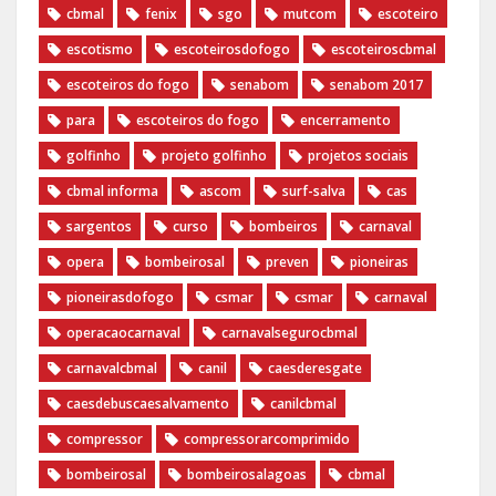
cbmal
fenix
sgo
mutcom
escoteiro
escotismo
escoteirosdofogo
escoteiroscbmal
escoteiros do fogo
senabom
senabom 2017
para
escoteiros do fogo
encerramento
golfinho
projeto golfinho
projetos sociais
cbmal informa
ascom
surf-salva
cas
sargentos
curso
bombeiros
carnaval
opera
bombeirosal
preven
pioneiras
pioneirasdofogo
csmar
csmar
carnaval
operacaocarnaval
carnavalsegurocbmal
carnavalcbmal
canil
caesderesgate
caesdebuscaesalvamento
canilcbmal
compressor
compressorarcomprimido
bombeirosal
bombeirosalagoas
cbmal