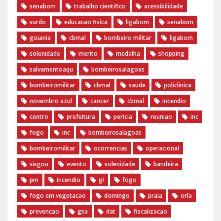
senabom
trabalho cientifico
acessibilidade
surdo
educacao fisica
ligabom
senabom
goiania
cbmal
bombeiro militar
ligabom
solenidade
merito
medalha
shopping
salvamentoaqu
bombeirosalagoas
bombeiromilitar
cbmal
saude
policlinica
novembro azul
cancer
cbmal
incendio
centro
prefeitura
pericia
reuniao
inc
fogo
inc
bombeirosalagoas
bombeiromilitar
ocorrencias
operacional
sisgou
evento
solenidade
bandeira
pm
incendio
gi
fogo
fogo em vegetacao
domingo
praia
orla
prevencao
gsa
dat
fiscalizacao