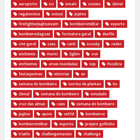
aeroporto
sci
ensalv
conasv
cbmal
regatecnica
sossul
jiujitsu
firefighterjiujitsuteam
bombeiromilitar
esporte
bombeiroslagoas
formatura geral
desfile
cmt geral
caes
canil
scooby
cedec
enchente
murici
3gbm
crai
enchentes
areas inundadas
sep
fiscaliza
festasjuninas
vistorias
an
semana do bombeiro
sorriso de plantao
hu
cbmal
semana do bombeiro
simulado
cruz das almas
caes
semana do bombeiro
jiujitsu
apoio
cetfid
bombeiros
bombeiromilitar
esporte
projeto golfinho
triatlo
challengemaceio
challenge