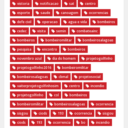
vistoria
notificacao
sat
centro
esporte
saude
canoagem
ocorrencias
defe civil
operacao
agua e vida
bombeiros
cedec
visita
semin
combateainc
bombeiros
bombeiromilitar
bombeirosalagoas
pesquisa
encontro
bombeiros
novembro azul
dia do homem
‪projetogolfinho‬
‎projetogolfinho2016
‎bombeiromilitar‬
‎bombeirosalagoas‬
‎cbmal‬
‎projetosocial‬‪
vaiterprojetogolfinhosim‬
centro
incendio
projetogolfinho
col
bombeiros
bombeiromilitar
bombeirosalagoas
ocorrencia
sisgou
ciods
193
ocorrencia
sisgou
ciods
193
ocorrencia
bo
incendio