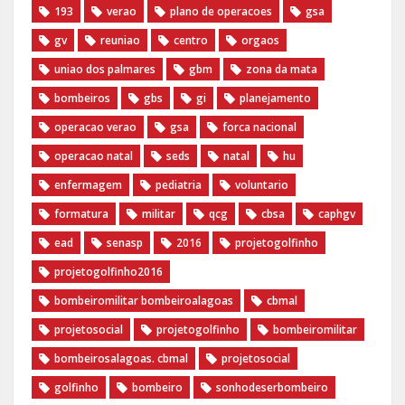
193
verao
plano de operacoes
gsa
gv
reuniao
centro
orgaos
uniao dos palmares
gbm
zona da mata
bombeiros
gbs
gi
planejamento
operacao verao
gsa
forca nacional
operacao natal
seds
natal
hu
enfermagem
pediatria
voluntario
formatura
militar
qcg
cbsa
caphgv
ead
senasp
2016
projetogolfinho
projetogolfinho2016
bombeiromilitar bombeiroalagoas
cbmal
projetosocial
projetogolfinho
bombeiromilitar
bombeirosalagoas. cbmal
projetosocial
golfinho
bombeiro
sonhodeserbombeiro