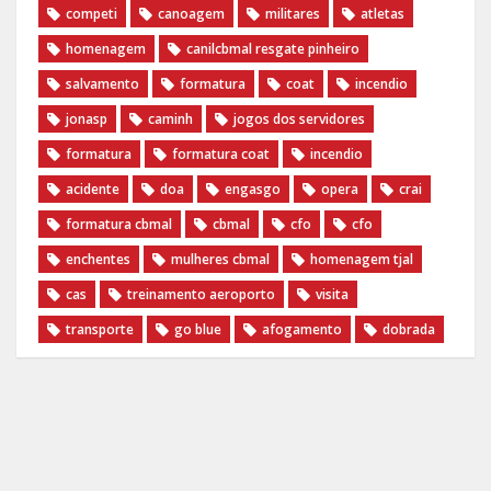
competi
canoagem
militares
atletas
homenagem
canilcbmal resgate pinheiro
salvamento
formatura
coat
incendio
jonasp
caminh
jogos dos servidores
formatura
formatura coat
incendio
acidente
doa
engasgo
opera
crai
formatura cbmal
cbmal
cfo
cfo
enchentes
mulheres cbmal
homenagem tjal
cas
treinamento aeroporto
visita
transporte
go blue
afogamento
dobrada