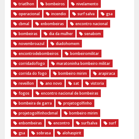
triatlhon
bombeiros
nivelamento
operacional
incendio
surf salva
gsa
cbmal
enbombeiras
encontro nacional
bombeiras
dia da mulher
senabom
novembroazul
diadohomem
encontrodebombeiros
bombeiromilitar
corridadofogo
maratoninha bombeiro militar
corrida do fogo
bombeiro mirim
arapiraca
reveillon
ano novo
sat
vistoria
fogos
encontro nacional de bombeiras
bombeira de garra
projetogolfinho
projetogolfinhocbmal
bombeiro mirim
enbombeiras
encontro
surfsalva
surf
gsa
sobrasa
alohaspirit