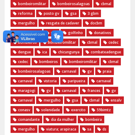
bombeiromilitar
bombeirosalagoas
cbmal
reforma
posto gv
gsa
3 gbm
mergulho
resgate de cadaver
docbm
documentos
stic
golfinho
donativos
bombeiros
bombeiromilitar
cbmal
cedec
dengue
ica
chicungunya
combateadengue
cedec
bombeiros
bombeiromilitar
cbmal
bombeirosalagoas
carnaval
gv
praia
carnaval
vistoria
paripueira
carnaval
maragogi
gv
carnaval
frances
gv
carnaval
mergulho
gsa
cbmal
ensalv
conasv
solenidade
exercito
59bimtz
comandante
dia da mulher
bombeira
mergulho
viatura; arapiraca
sa
ds