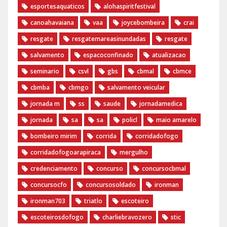
esportesaquaticos
alohaspiritfestival
canoahavaiana
vaa
joycebombeira
crai
resgate
resgatemareasinundadas
resgate
salvamento
espacoconfinado
atualizacao
seminario
csvl
gbs
cbmal
cbmce
cbmba
cbmgo
salvamento veicular
jornada m
ss
saude
jornadamedica
jornada
sa
sa
policl
maio amarelo
bombeiro mirim
corrida
corridadofogo
corridadofogoarapiraca
mergulho
credenciamento
concurso
concursocbmal
concursocfo
concursosoldado
ironman
ironman703
triatlo
escoteiro
escoteirosdofogo
charliebravozero
stic