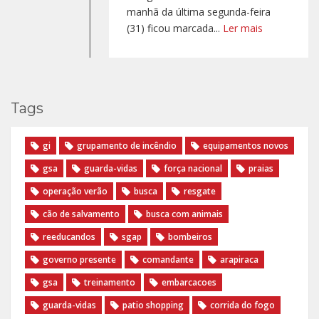
manhã da última segunda-feira
(31) ficou marcada...
Ler mais
Tags
gi
grupamento de incêndio
equipamentos novos
gsa
guarda-vidas
força nacional
praias
operação verão
busca
resgate
cão de salvamento
busca com animais
reeducandos
sgap
bombeiros
governo presente
comandante
arapiraca
gsa
treinamento
embarcacoes
guarda-vidas
patio shopping
corrida do fogo