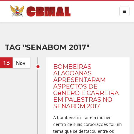
TAG "SENABOM 2017"
13
Nov
BOMBEIRAS
ALAGOANAS
APRESENTARAM
ASPECTOS DE
GêNERO E CARREIRA
EM PALESTRAS NO
SENABOM 2017
A bombeira militar e a mulher
dentro de suas corporações foi um
tema que se destacou entre os