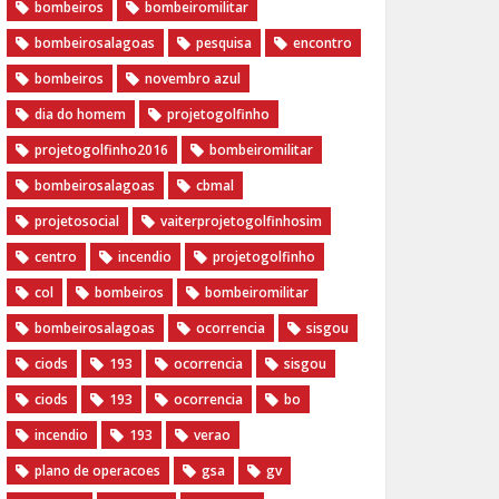
bombeiros
bombeiromilitar
bombeirosalagoas
pesquisa
encontro
bombeiros
novembro azul
dia do homem
‪projetogolfinho‬
‎projetogolfinho2016
‎bombeiromilitar‬
‎bombeirosalagoas‬
‎cbmal‬
‎projetosocial‬‪
vaiterprojetogolfinhosim‬
centro
incendio
projetogolfinho
col
bombeiros
bombeiromilitar
bombeirosalagoas
ocorrencia
sisgou
ciods
193
ocorrencia
sisgou
ciods
193
ocorrencia
bo
incendio
193
verao
plano de operacoes
gsa
gv