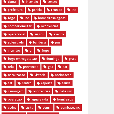
cbmal
incendio
centro
prefeitura
pericia
reuniao
inc
fogo
inc
bombeirosalagoas
bombeiromilitar
ocorrencias
operacional
sisgou
evento
solenidade
bandeira
pm
incendio
gi
fogo
fogo em vegetacao
domingo
praia
orla
prevencao
gsa
dat
fiscalizacao
vistoria
notificacao
sat
centro
esporte
saude
canoagem
ocorrencias
defe civil
operacao
agua e vida
bombeiros
cedec
visita
semin
combateainc