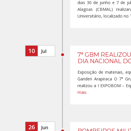
dias 30 de junho e 7 de ju
Alagoas (CBMAL) realizar
Universitário, localizado no 
10
Jul
7° GBM REALIZO
DIA NACIONAL D
Exposição de materiais, eq
Ganden Arapiraca O 7° Gru
realizou a I EXPOBOM – Exp
mais
26
Jun