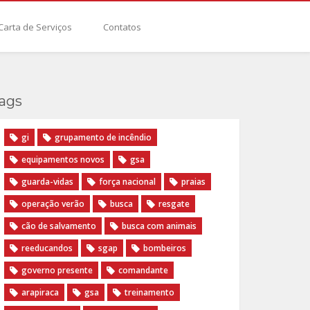
Carta de Serviços
Contatos
ags
gi
grupamento de incêndio
equipamentos novos
gsa
guarda-vidas
força nacional
praias
operação verão
busca
resgate
cão de salvamento
busca com animais
reeducandos
sgap
bombeiros
governo presente
comandante
arapiraca
gsa
treinamento