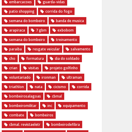
embarcacoes
guarda-vidas
patio shopping
corrida do fogo
semana do bombeiro
banda de musica
arapiraca
7 gbm
exbobom
semana do bombeiro
treinamento
paraiba
resgate veicular
salvamento
cho
formatura
dia do soldado
crian
visitas
projeto golfinho
voluntariado
ironman
ultraman
triathlon
nata
cicismo
corrida
bombeirosalagoas
cbmal
bombeiromilitar
inc
equipamento
combate
bombeiros
cbmal. revistaeletr
bombeirodefibra