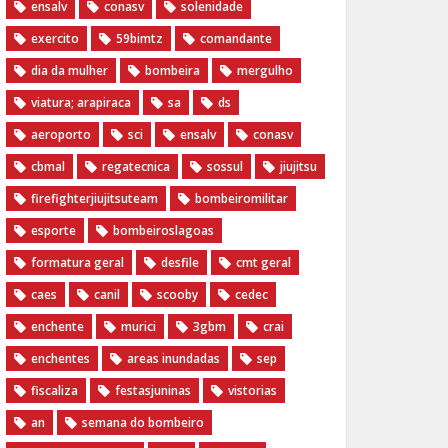
ensalv
conasv
solenidade
exercito
59bimtz
comandante
dia da mulher
bombeira
mergulho
viatura; arapiraca
sa
ds
aeroporto
sci
ensalv
conasv
cbmal
regatecnica
sossul
jiujitsu
firefighterjiujitsuteam
bombeiromilitar
esporte
bombeiroslagoas
formatura geral
desfile
cmt geral
caes
canil
scooby
cedec
enchente
murici
3gbm
crai
enchentes
areas inundadas
sep
fiscaliza
festasjuninas
vistorias
an
semana do bombeiro