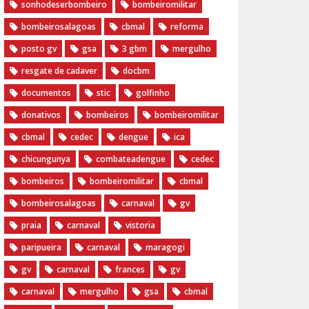
sonhodeserbombeiro
bombeiromilitar
bombeirosalagoas
cbmal
reforma
posto gv
gsa
3 gbm
mergulho
resgate de cadaver
docbm
documentos
stic
golfinho
donativos
bombeiros
bombeiromilitar
cbmal
cedec
dengue
ica
chicungunya
combateadengue
cedec
bombeiros
bombeiromilitar
cbmal
bombeirosalagoas
carnaval
gv
praia
carnaval
vistoria
paripueira
carnaval
maragogi
gv
carnaval
frances
gv
carnaval
mergulho
gsa
cbmal