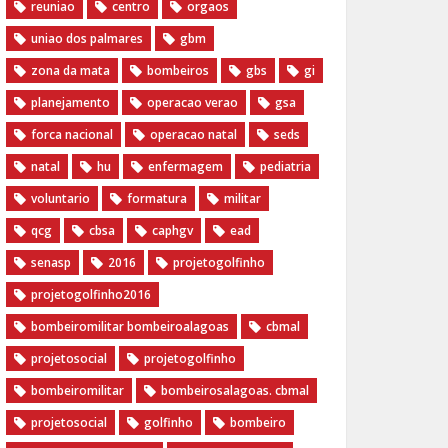
reuniao
centro
orgaos
uniao dos palmares
gbm
zona da mata
bombeiros
gbs
gi
planejamento
operacao verao
gsa
forca nacional
operacao natal
seds
natal
hu
enfermagem
pediatria
voluntario
formatura
militar
qcg
cbsa
caphgv
ead
senasp
2016
projetogolfinho
projetogolfinho2016
bombeiromilitar bombeiroalagoas
cbmal
projetosocial
projetogolfinho
bombeiromilitar
bombeirosalagoas. cbmal
projetosocial
golfinho
bombeiro