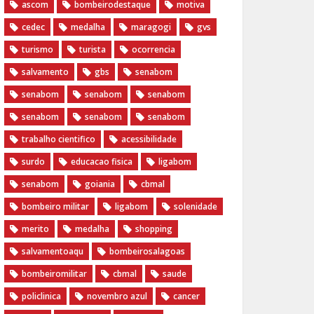
ascom
bombeirodestaque
motiva
cedec
medalha
maragogi
gvs
turismo
turista
ocorrencia
salvamento
gbs
senabom
senabom
senabom
senabom
senabom
senabom
senabom
trabalho cientifico
acessibilidade
surdo
educacao fisica
ligabom
senabom
goiania
cbmal
bombeiro militar
ligabom
solenidade
merito
medalha
shopping
salvamentoaqu
bombeirosalagoas
bombeiromilitar
cbmal
saude
policlinica
novembro azul
cancer