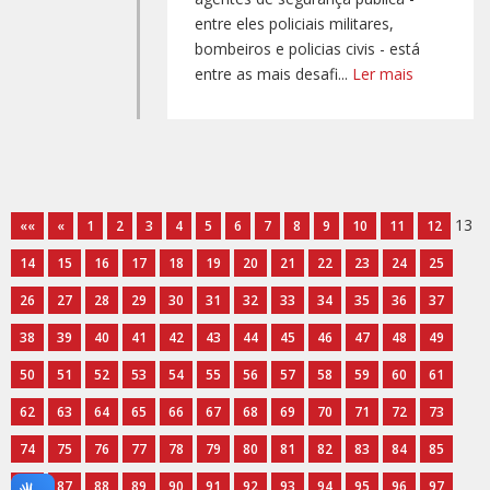
entre eles policiais militares,
bombeiros e policias civis - está
entre as mais desafi...
Ler mais
13
««
«
1
2
3
4
5
6
7
8
9
10
11
12
14
15
16
17
18
19
20
21
22
23
24
25
26
27
28
29
30
31
32
33
34
35
36
37
38
39
40
41
42
43
44
45
46
47
48
49
50
51
52
53
54
55
56
57
58
59
60
61
62
63
64
65
66
67
68
69
70
71
72
73
74
75
76
77
78
79
80
81
82
83
84
85
86
87
88
89
90
91
92
93
94
95
96
97