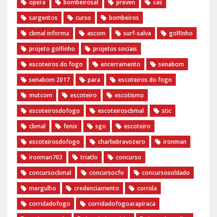
opera
bombeirosal
preven
cas
sargentos
curso
bombeiros
cbmal informa
ascom
surf-salva
golfinho
projeto golfinho
projetos sociais
escoteiros do fogo
encerramento
senabom
senabom 2017
para
escoteiros do fogo
mutcom
escoteiro
escotismo
escoteirosdofogo
escoteiroscbmal
stic
cbmal
fenix
sgo
escoteiro
escoteirosdofogo
charliebravozero
ironman
ironman703
triatlo
concurso
concursocbmal
concursocfo
concursosoldado
mergulho
credenciamento
corrida
corridadofogo
corridadofogoarapiraca