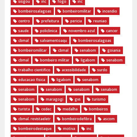
sisgou
inc
fogo
inc
bombeirosalagoas
bombeiromilitar
incendio
centro
prefeitura
pericia
reuniao
saude
policlinica
novembro azul
cancer
cbmal
salvamentoaqu
bombeirosalagoas
bombeiromilitar
cbmal
senabom
goiania
cbmal
bombeiro militar
ligabom
senabom
trabalho cientifico
acessibilidade
surdo
educacao fisica
ligabom
senabom
senabom
senabom
senabom
senabom
senabom
maragogi
gvs
turismo
turista
cedec
medalha
bombeiros
cbmal. revistaeletr
bombeirodefibra
ascom
bombeirodestaque
motiva
inc