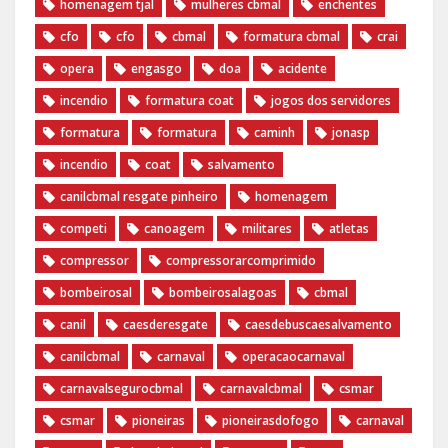
homenagem tjal
mulheres cbmal
enchentes
cfo
cfo
cbmal
formatura cbmal
crai
opera
engasgo
doa
acidente
incendio
formatura coat
jogos dos servidores
formatura
formatura
caminh
jonasp
incendio
coat
salvamento
canilcbmal resgate pinheiro
homenagem
competi
canoagem
militares
atletas
compressor
compressorarcomprimido
bombeirosal
bombeirosalagoas
cbmal
canil
caesderesgate
caesdebuscaesalvamento
canilcbmal
carnaval
operacaocarnaval
carnavalsegurocbmal
carnavalcbmal
csmar
csmar
pioneiras
pioneirasdofogo
carnaval