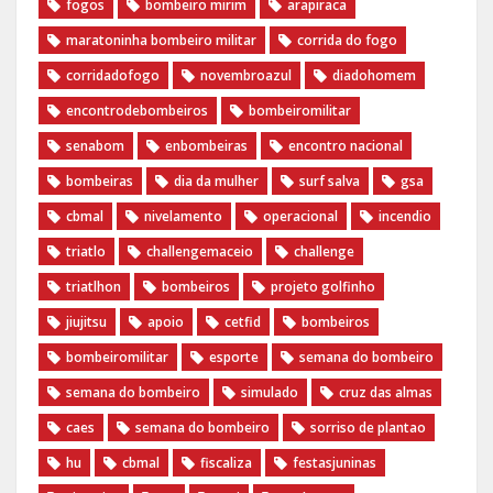
fogos
bombeiro mirim
arapiraca
maratoninha bombeiro militar
corrida do fogo
corridadofogo
novembroazul
diadohomem
encontrodebombeiros
bombeiromilitar
senabom
enbombeiras
encontro nacional
bombeiras
dia da mulher
surf salva
gsa
cbmal
nivelamento
operacional
incendio
triatlo
challengemaceio
challenge
triatlhon
bombeiros
projeto golfinho
jiujitsu
apoio
cetfid
bombeiros
bombeiromilitar
esporte
semana do bombeiro
semana do bombeiro
simulado
cruz das almas
caes
semana do bombeiro
sorriso de plantao
hu
cbmal
fiscaliza
festasjuninas