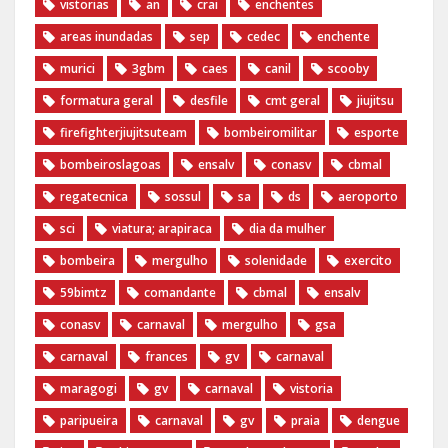
vistorias
an
crai
enchentes
areas inundadas
sep
cedec
enchente
murici
3gbm
caes
canil
scooby
formatura geral
desfile
cmt geral
jiujitsu
firefighterjiujitsuteam
bombeiromilitar
esporte
bombeiroslagoas
ensalv
conasv
cbmal
regatecnica
sossul
sa
ds
aeroporto
sci
viatura; arapiraca
dia da mulher
bombeira
mergulho
solenidade
exercito
59bimtz
comandante
cbmal
ensalv
conasv
carnaval
mergulho
gsa
carnaval
frances
gv
carnaval
maragogi
gv
carnaval
vistoria
paripueira
carnaval
gv
praia
dengue