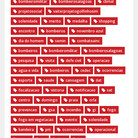
‎bombeiromilitar‬
‎bombeirosalagoas‬
‎cbmal‬
‎projetosocial‬‪
vaiterprojetogolfinhosim‬
solenidade
merito
medalha
shopping
encontro
bombeiros
novembro azul
dia do homem
semin
combateainc
bombeiros
bombeiromilitar
bombeirosalagoas
pesquisa
visita
defe civil
operacao
agua e vida
bombeiros
cedec
ocorrencias
esporte
saude
canoagem
dat
fiscalizacao
vistoria
notificacao
sat
centro
domingo
praia
orla
prevencao
gsa
incendio
gi
fogo
fogo em vegetacao
evento
solenidade
bandeira
pm
ocorrencias
operacional