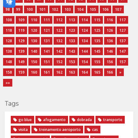
98
99
100
101
102
103
104
105
106
107
108
109
110
111
112
113
114
115
116
117
118
119
120
121
122
123
124
125
126
127
128
129
130
131
132
133
134
135
136
137
138
139
140
141
142
143
144
145
146
147
148
149
150
151
152
153
154
155
156
157
158
159
160
161
162
163
164
165
166
»
»»
Tags
go blue
afogamento
dobrada
transporte
visita
treinamento aeroporto
cas