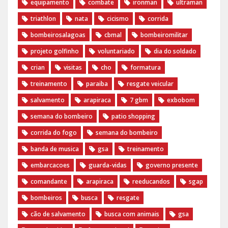
equipamento
combate
ironman
ultraman
triathlon
nata
cicismo
corrida
bombeirosalagoas
cbmal
bombeiromilitar
projeto golfinho
voluntariado
dia do soldado
crian
visitas
cho
formatura
treinamento
paraiba
resgate veicular
salvamento
arapiraca
7 gbm
exbobom
semana do bombeiro
patio shopping
corrida do fogo
semana do bombeiro
banda de musica
gsa
treinamento
embarcacoes
guarda-vidas
governo presente
comandante
arapiraca
reeducandos
sgap
bombeiros
busca
resgate
cão de salvamento
busca com animais
gsa