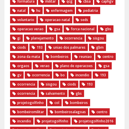
formatura
militar
qcg
cbsa
caphgv
natal
hu
enfermagem
pediatria
voluntario
operacao natal
seds
operacao verao
gsa
forca nacional
gbs
gi
planejamento
ocorrencia
sisgou
ciods
193
uniao dos palmares
gbm
zona da mata
bombeiros
reuniao
centro
orgaos
verao
plano de operacoes
gsa
gv
ocorrencia
bo
incendio
193
ocorrencia
sisgou
ciods
193
ocorrencia
salvamento
gbs
projetogolfinho
col
bombeiros
bombeiromilitar
bombeirosalagoas
centro
incendio
‪projetogolfinho‬
‎projetogolfinho2016