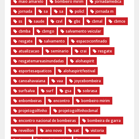
maio amarelo
bombeiro mirim
jornadamedica
jornada
sa
sa
policl
jornada m
ss
saude
csvl
gbs
cbmal
cbmce
cbmba
cbmgo
salvamento veicular
resgate
salvamento
espacoconfinado
atualizacao
seminario
crai
resgate
resgatemareasinundadas
alohaspirit
esportesaquaticos
alohaspiritfestival
canoahavaiana
vaa
joycebombeira
surfsalva
surf
gsa
sobrasa
enbombeiras
encontro
bombeiro mirim
projetogolfinho
projetogolfinhocbmal
encontro nacional de bombeiras
bombeira de garra
reveillon
ano novo
sat
vistoria