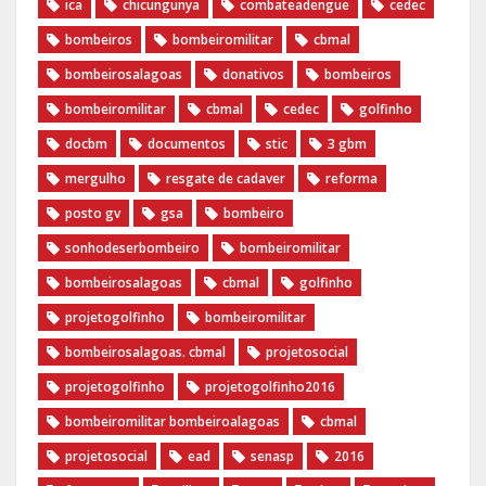
ica
chicungunya
combateadengue
cedec
bombeiros
bombeiromilitar
cbmal
bombeirosalagoas
donativos
bombeiros
bombeiromilitar
cbmal
cedec
golfinho
docbm
documentos
stic
3 gbm
mergulho
resgate de cadaver
reforma
posto gv
gsa
bombeiro
sonhodeserbombeiro
bombeiromilitar
bombeirosalagoas
cbmal
golfinho
projetogolfinho
bombeiromilitar
bombeirosalagoas. cbmal
projetosocial
projetogolfinho
projetogolfinho2016
bombeiromilitar bombeiroalagoas
cbmal
projetosocial
ead
senasp
2016