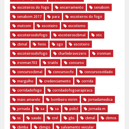
escoteiros do fogo
encerramento
senabom
senabom 2017
para
escoteiros do fogo
mutcom
escoteiro
escotismo
escoteirosdofogo
escoteiroscbmal
stic
cbmal
fenix
sgo
escoteiro
escoteirosdofogo
charliebravozero
ironman
ironman703
triatlo
concurso
concursocbmal
concursocfo
concursosoldado
mergulho
credenciamento
corrida
corridadofogo
corridadofogoarapiraca
maio amarelo
bombeiro mirim
jornadamedica
jornada
sa
sa
policl
jornada m
ss
saude
csvl
gbs
cbmal
cbmce
cbmba
cbmgo
salvamento veicular