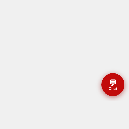
💬
Chat