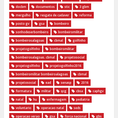
docbm
documentos
stic
3 gbm
mergulho
resgate de cadaver
reforma
posto gv
gsa
bombeiro
sonhodeserbombeiro
bombeiromilitar
bombeirosalagoas
cbmal
golfinho
projetogolfinho
bombeiromilitar
bombeirosalagoas. cbmal
projetosocial
projetogolfinho
projetogolfinho2016
bombeiromilitar bombeiroalagoas
cbmal
projetosocial
ead
senasp
2016
formatura
militar
qcg
cbsa
caphgv
natal
hu
enfermagem
pediatria
voluntario
operacao natal
seds
operacao verao
gsa
forca nacional
gbs