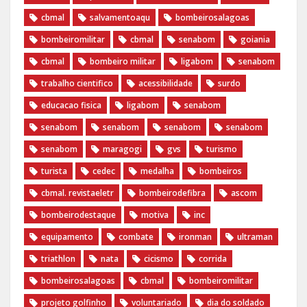
cbmal
salvamentoaqu
bombeirosalagoas
bombeiromilitar
cbmal
senabom
goiania
cbmal
bombeiro militar
ligabom
senabom
trabalho cientifico
acessibilidade
surdo
educacao fisica
ligabom
senabom
senabom
senabom
senabom
senabom
senabom
maragogi
gvs
turismo
turista
cedec
medalha
bombeiros
cbmal. revistaeletr
bombeirodefibra
ascom
bombeirodestaque
motiva
inc
equipamento
combate
ironman
ultraman
triathlon
nata
cicismo
corrida
bombeirosalagoas
cbmal
bombeiromilitar
projeto golfinho
voluntariado
dia do soldado