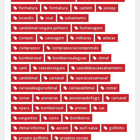
formatura
formatura
caminh
jonasp
incendio
coat
salvamento
canilcbmal resgate pinheiro
homenagem
competi
canoagem
militares
atletas
compressor
compressorarcomprimido
bombeirosal
bombeirosalagoas
cbmal
canil
caesderesgate
caesdebuscaesalvamento
canilcbmal
carnaval
operacaocarnaval
carnavalsegurocbmal
carnavalcbmal
csmar
csmar
pioneiras
pioneirasdofogo
carnaval
opera
bombeirosal
preven
cas
sargentos
curso
bombeiros
cbmal informa
ascom
surf-salva
golfinho
projeto golfinho
projetos sociais