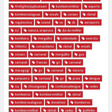
firefighterjiujitsuteam
bombeiromilitar
esporte
bombeiroslagoas
ensalv
conasv
cbmal
regatecnica
sossul
sa
ds
aeroporto
sci
viatura; arapiraca
dia da mulher
bombeira
mergulho
solenidade
exercito
59bimtz
comandante
cbmal
ensalv
conasv
carnaval
mergulho
gsa
carnaval
frances
gv
carnaval
maragogi
gv
carnaval
vistoria
paripueira
carnaval
gv
praia
dengue
ica
chicungunya
combateadengue
cedec
bombeiros
bombeiromilitar
cbmal
bombeirosalagoas
donativos
bombeiros
bombeiromilitar
cbmal
cedec
golfinho