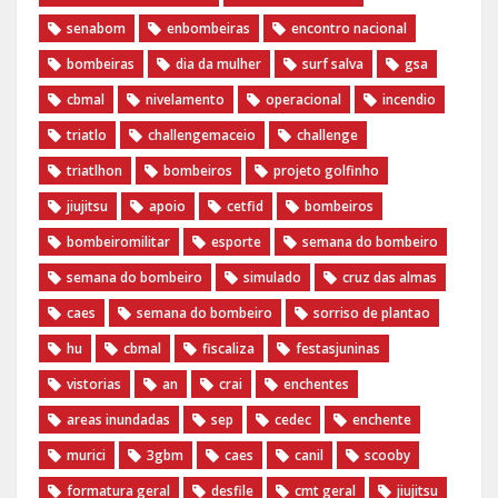
senabom
enbombeiras
encontro nacional
bombeiras
dia da mulher
surf salva
gsa
cbmal
nivelamento
operacional
incendio
triatlo
challengemaceio
challenge
triatlhon
bombeiros
projeto golfinho
jiujitsu
apoio
cetfid
bombeiros
bombeiromilitar
esporte
semana do bombeiro
semana do bombeiro
simulado
cruz das almas
caes
semana do bombeiro
sorriso de plantao
hu
cbmal
fiscaliza
festasjuninas
vistorias
an
crai
enchentes
areas inundadas
sep
cedec
enchente
murici
3gbm
caes
canil
scooby
formatura geral
desfile
cmt geral
jiujitsu