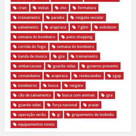
crian
visitas
cho
formatura
treinamento
paraiba
resgate veicular
salvamento
arapiraca
7 gbm
exbobom
semana do bombeiro
patio shopping
corrida do fogo
semana do bombeiro
banda de musica
gsa
treinamento
embarcacoes
guarda-vidas
governo presente
comandante
arapiraca
reeducandos
sgap
bombeiros
busca
resgate
cão de salvamento
busca com animais
gsa
guarda-vidas
força nacional
praias
operação verão
gi
grupamento de incêndio
equipamentos novos