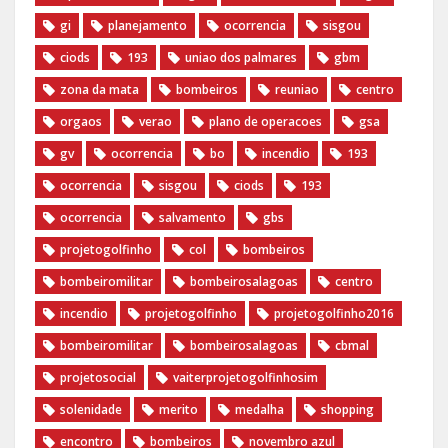
gi
planejamento
ocorrencia
sisgou
ciods
193
uniao dos palmares
gbm
zona da mata
bombeiros
reuniao
centro
orgaos
verao
plano de operacoes
gsa
gv
ocorrencia
bo
incendio
193
ocorrencia
sisgou
ciods
193
ocorrencia
salvamento
gbs
projetogolfinho
col
bombeiros
bombeiromilitar
bombeirosalagoas
centro
incendio
‪projetogolfinho‬
‎projetogolfinho2016
‎bombeiromilitar‬
‎bombeirosalagoas‬
‎cbmal‬
‎projetosocial‬‪
vaiterprojetogolfinhosim‬
solenidade
merito
medalha
shopping
encontro
bombeiros
novembro azul