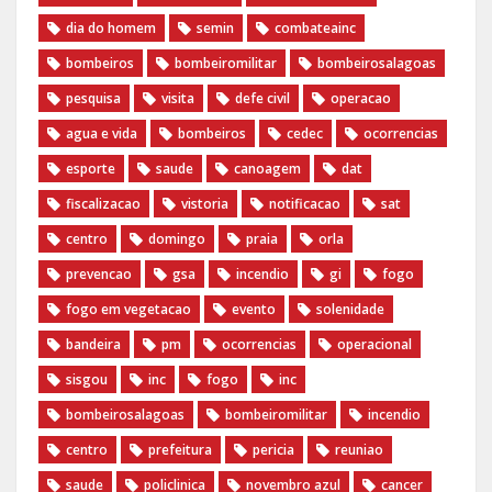
dia do homem
semin
combateainc
bombeiros
bombeiromilitar
bombeirosalagoas
pesquisa
visita
defe civil
operacao
agua e vida
bombeiros
cedec
ocorrencias
esporte
saude
canoagem
dat
fiscalizacao
vistoria
notificacao
sat
centro
domingo
praia
orla
prevencao
gsa
incendio
gi
fogo
fogo em vegetacao
evento
solenidade
bandeira
pm
ocorrencias
operacional
sisgou
inc
fogo
inc
bombeirosalagoas
bombeiromilitar
incendio
centro
prefeitura
pericia
reuniao
saude
policlinica
novembro azul
cancer