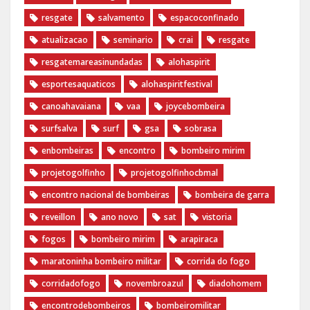
resgate
salvamento
espacoconfinado
atualizacao
seminario
crai
resgate
resgatemareasinundadas
alohaspirit
esportesaquaticos
alohaspiritfestival
canoahavaiana
vaa
joycebombeira
surfsalva
surf
gsa
sobrasa
enbombeiras
encontro
bombeiro mirim
projetogolfinho
projetogolfinhocbmal
encontro nacional de bombeiras
bombeira de garra
reveillon
ano novo
sat
vistoria
fogos
bombeiro mirim
arapiraca
maratoninha bombeiro militar
corrida do fogo
corridadofogo
novembroazul
diadohomem
encontrodebombeiros
bombeiromilitar