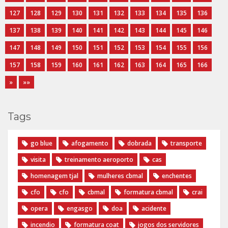
127
128
129
130
131
132
133
134
135
136
137
138
139
140
141
142
143
144
145
146
147
148
149
150
151
152
153
154
155
156
157
158
159
160
161
162
163
164
165
166
»
»»
Tags
go blue
afogamento
dobrada
transporte
visita
treinamento aeroporto
cas
homenagem tjal
mulheres cbmal
enchentes
cfo
cfo
cbmal
formatura cbmal
crai
opera
engasgo
doa
acidente
incendio
formatura coat
jogos dos servidores