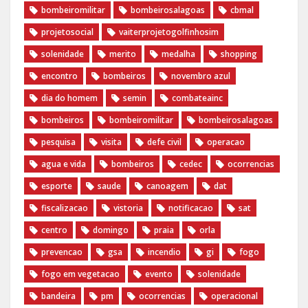
‎bombeiromilitar‬
‎bombeirosalagoas‬
‎cbmal‬
‎projetosocial‬‪
vaiterprojetogolfinhosim‬
solenidade
merito
medalha
shopping
encontro
bombeiros
novembro azul
dia do homem
semin
combateainc
bombeiros
bombeiromilitar
bombeirosalagoas
pesquisa
visita
defe civil
operacao
agua e vida
bombeiros
cedec
ocorrencias
esporte
saude
canoagem
dat
fiscalizacao
vistoria
notificacao
sat
centro
domingo
praia
orla
prevencao
gsa
incendio
gi
fogo
fogo em vegetacao
evento
solenidade
bandeira
pm
ocorrencias
operacional