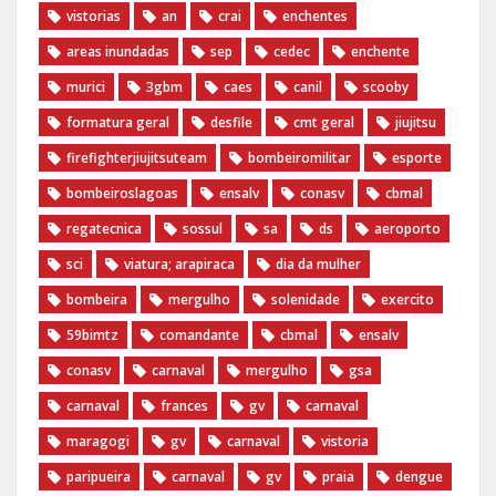
vistorias
an
crai
enchentes
areas inundadas
sep
cedec
enchente
murici
3gbm
caes
canil
scooby
formatura geral
desfile
cmt geral
jiujitsu
firefighterjiujitsuteam
bombeiromilitar
esporte
bombeiroslagoas
ensalv
conasv
cbmal
regatecnica
sossul
sa
ds
aeroporto
sci
viatura; arapiraca
dia da mulher
bombeira
mergulho
solenidade
exercito
59bimtz
comandante
cbmal
ensalv
conasv
carnaval
mergulho
gsa
carnaval
frances
gv
carnaval
maragogi
gv
carnaval
vistoria
paripueira
carnaval
gv
praia
dengue