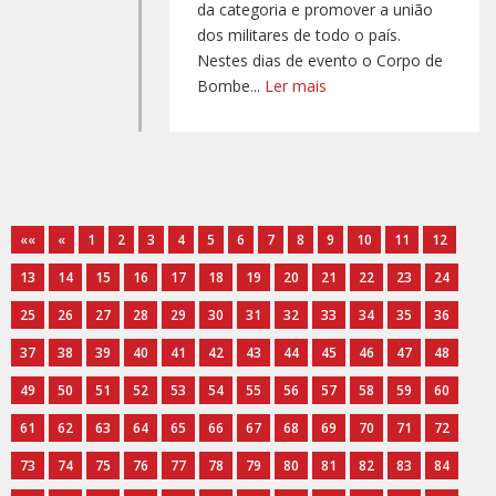
da categoria e promover a união
dos militares de todo o país.
Nestes dias de evento o Corpo de
Bombe...
Ler mais
««
«
1
2
3
4
5
6
7
8
9
10
11
12
13
14
15
16
17
18
19
20
21
22
23
24
25
26
27
28
29
30
31
32
33
34
35
36
37
38
39
40
41
42
43
44
45
46
47
48
49
50
51
52
53
54
55
56
57
58
59
60
61
62
63
64
65
66
67
68
69
70
71
72
73
74
75
76
77
78
79
80
81
82
83
84