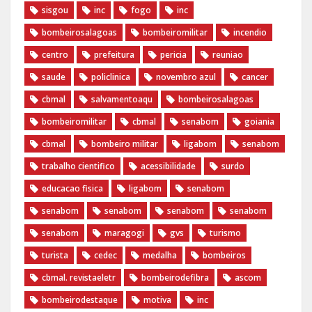
sisgou
inc
fogo
inc
bombeirosalagoas
bombeiromilitar
incendio
centro
prefeitura
pericia
reuniao
saude
policlinica
novembro azul
cancer
cbmal
salvamentoaqu
bombeirosalagoas
bombeiromilitar
cbmal
senabom
goiania
cbmal
bombeiro militar
ligabom
senabom
trabalho cientifico
acessibilidade
surdo
educacao fisica
ligabom
senabom
senabom
senabom
senabom
senabom
senabom
maragogi
gvs
turismo
turista
cedec
medalha
bombeiros
cbmal. revistaeletr
bombeirodefibra
ascom
bombeirodestaque
motiva
inc