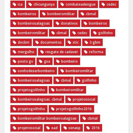
ica
chicungunya
combateadengue
cedec
bombeiros
bombeiromilitar
cbmal
bombeirosalagoas
donativos
bombeiros
bombeiromilitar
cbmal
cedec
golfinho
docbm
documentos
stic
3 gbm
mergulho
resgate de cadaver
reforma
posto gv
gsa
bombeiro
sonhodeserbombeiro
bombeiromilitar
bombeirosalagoas
cbmal
golfinho
projetogolfinho
bombeiromilitar
bombeirosalagoas. cbmal
projetosocial
projetogolfinho
projetogolfinho2016
bombeiromilitar bombeiroalagoas
cbmal
projetosocial
ead
senasp
2016