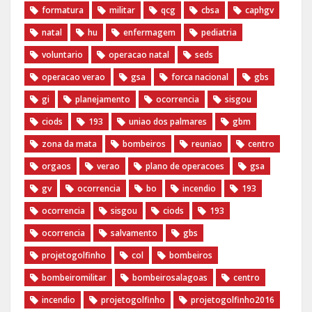
formatura
militar
qcg
cbsa
caphgv
natal
hu
enfermagem
pediatria
voluntario
operacao natal
seds
operacao verao
gsa
forca nacional
gbs
gi
planejamento
ocorrencia
sisgou
ciods
193
uniao dos palmares
gbm
zona da mata
bombeiros
reuniao
centro
orgaos
verao
plano de operacoes
gsa
gv
ocorrencia
bo
incendio
193
ocorrencia
sisgou
ciods
193
ocorrencia
salvamento
gbs
projetogolfinho
col
bombeiros
bombeiromilitar
bombeirosalagoas
centro
incendio
‪projetogolfinho‬
‎projetogolfinho2016