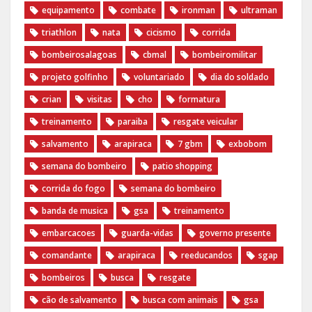
equipamento
combate
ironman
ultraman
triathlon
nata
cicismo
corrida
bombeirosalagoas
cbmal
bombeiromilitar
projeto golfinho
voluntariado
dia do soldado
crian
visitas
cho
formatura
treinamento
paraiba
resgate veicular
salvamento
arapiraca
7 gbm
exbobom
semana do bombeiro
patio shopping
corrida do fogo
semana do bombeiro
banda de musica
gsa
treinamento
embarcacoes
guarda-vidas
governo presente
comandante
arapiraca
reeducandos
sgap
bombeiros
busca
resgate
cão de salvamento
busca com animais
gsa