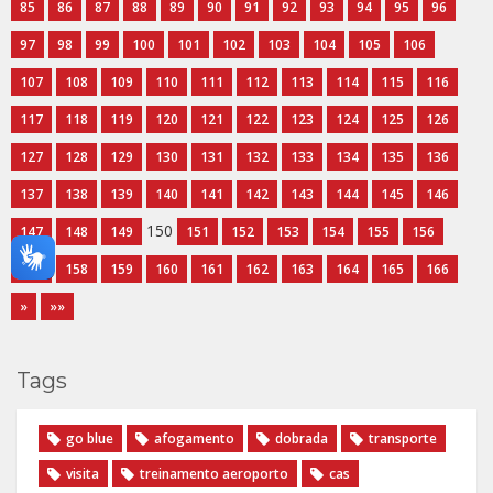
85
86
87
88
89
90
91
92
93
94
95
96
97
98
99
100
101
102
103
104
105
106
107
108
109
110
111
112
113
114
115
116
117
118
119
120
121
122
123
124
125
126
127
128
129
130
131
132
133
134
135
136
137
138
139
140
141
142
143
144
145
146
150
147
148
149
151
152
153
154
155
156
157
158
159
160
161
162
163
164
165
166
»
»»
Tags
go blue
afogamento
dobrada
transporte
visita
treinamento aeroporto
cas