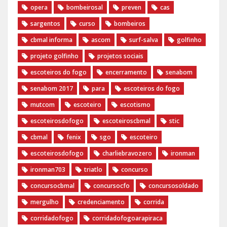
opera
bombeirosal
preven
cas
sargentos
curso
bombeiros
cbmal informa
ascom
surf-salva
golfinho
projeto golfinho
projetos sociais
escoteiros do fogo
encerramento
senabom
senabom 2017
para
escoteiros do fogo
mutcom
escoteiro
escotismo
escoteirosdofogo
escoteiroscbmal
stic
cbmal
fenix
sgo
escoteiro
escoteirosdofogo
charliebravozero
ironman
ironman703
triatlo
concurso
concursocbmal
concursocfo
concursosoldado
mergulho
credenciamento
corrida
corridadofogo
corridadofogoarapiraca