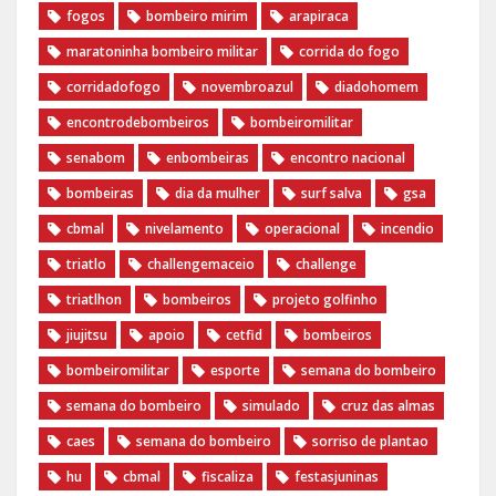
fogos
bombeiro mirim
arapiraca
maratoninha bombeiro militar
corrida do fogo
corridadofogo
novembroazul
diadohomem
encontrodebombeiros
bombeiromilitar
senabom
enbombeiras
encontro nacional
bombeiras
dia da mulher
surf salva
gsa
cbmal
nivelamento
operacional
incendio
triatlo
challengemaceio
challenge
triatlhon
bombeiros
projeto golfinho
jiujitsu
apoio
cetfid
bombeiros
bombeiromilitar
esporte
semana do bombeiro
semana do bombeiro
simulado
cruz das almas
caes
semana do bombeiro
sorriso de plantao
hu
cbmal
fiscaliza
festasjuninas