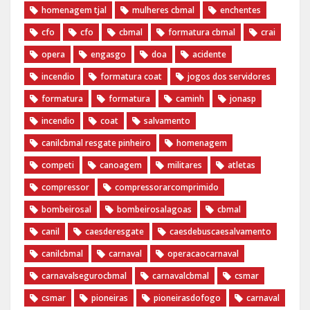
homenagem tjal
mulheres cbmal
enchentes
cfo
cfo
cbmal
formatura cbmal
crai
opera
engasgo
doa
acidente
incendio
formatura coat
jogos dos servidores
formatura
formatura
caminh
jonasp
incendio
coat
salvamento
canilcbmal resgate pinheiro
homenagem
competi
canoagem
militares
atletas
compressor
compressorarcomprimido
bombeirosal
bombeirosalagoas
cbmal
canil
caesderesgate
caesdebuscaesalvamento
canilcbmal
carnaval
operacaocarnaval
carnavalsegurocbmal
carnavalcbmal
csmar
csmar
pioneiras
pioneirasdofogo
carnaval