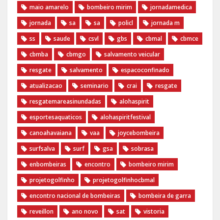
maio amarelo
bombeiro mirim
jornadamedica
jornada
sa
sa
policl
jornada m
ss
saude
csvl
gbs
cbmal
cbmce
cbmba
cbmgo
salvamento veicular
resgate
salvamento
espacoconfinado
atualizacao
seminario
crai
resgate
resgatemareasinundadas
alohaspirit
esportesaquaticos
alohaspiritfestival
canoahavaiana
vaa
joycebombeira
surfsalva
surf
gsa
sobrasa
enbombeiras
encontro
bombeiro mirim
projetogolfinho
projetogolfinhocbmal
encontro nacional de bombeiras
bombeira de garra
reveillon
ano novo
sat
vistoria