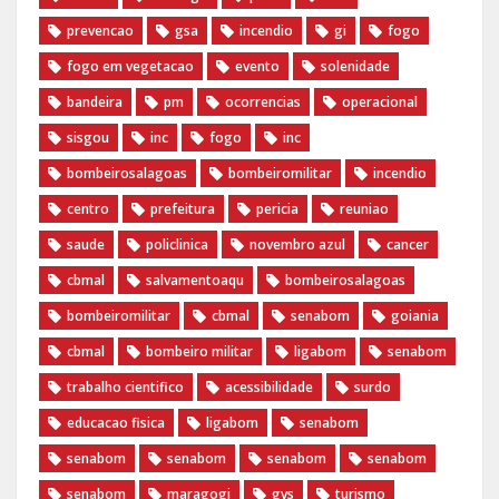
prevencao
gsa
incendio
gi
fogo
fogo em vegetacao
evento
solenidade
bandeira
pm
ocorrencias
operacional
sisgou
inc
fogo
inc
bombeirosalagoas
bombeiromilitar
incendio
centro
prefeitura
pericia
reuniao
saude
policlinica
novembro azul
cancer
cbmal
salvamentoaqu
bombeirosalagoas
bombeiromilitar
cbmal
senabom
goiania
cbmal
bombeiro militar
ligabom
senabom
trabalho cientifico
acessibilidade
surdo
educacao fisica
ligabom
senabom
senabom
senabom
senabom
senabom
senabom
maragogi
gvs
turismo