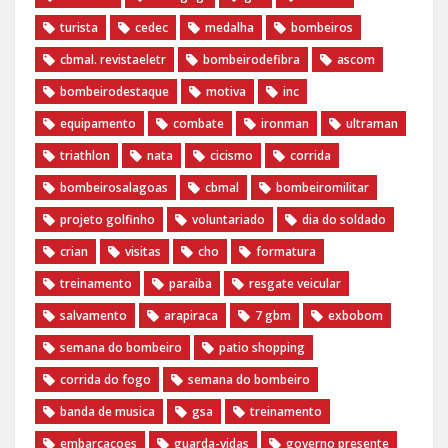
turista
cedec
medalha
bombeiros
cbmal. revistaeletr
bombeirodefibra
ascom
bombeirodestaque
motiva
inc
equipamento
combate
ironman
ultraman
triathlon
nata
cicismo
corrida
bombeirosalagoas
cbmal
bombeiromilitar
projeto golfinho
voluntariado
dia do soldado
crian
visitas
cho
formatura
treinamento
paraiba
resgate veicular
salvamento
arapiraca
7 gbm
exbobom
semana do bombeiro
patio shopping
corrida do fogo
semana do bombeiro
banda de musica
gsa
treinamento
embarcacoes
guarda-vidas
governo presente