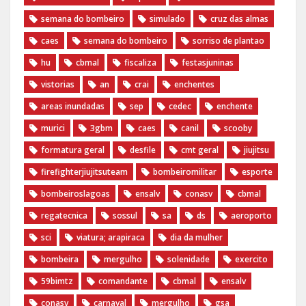
semana do bombeiro
simulado
cruz das almas
caes
semana do bombeiro
sorriso de plantao
hu
cbmal
fiscaliza
festasjuninas
vistorias
an
crai
enchentes
areas inundadas
sep
cedec
enchente
murici
3gbm
caes
canil
scooby
formatura geral
desfile
cmt geral
jiujitsu
firefighterjiujitsuteam
bombeiromilitar
esporte
bombeiroslagoas
ensalv
conasv
cbmal
regatecnica
sossul
sa
ds
aeroporto
sci
viatura; arapiraca
dia da mulher
bombeira
mergulho
solenidade
exercito
59bimtz
comandante
cbmal
ensalv
conasv
carnaval
mergulho
gsa