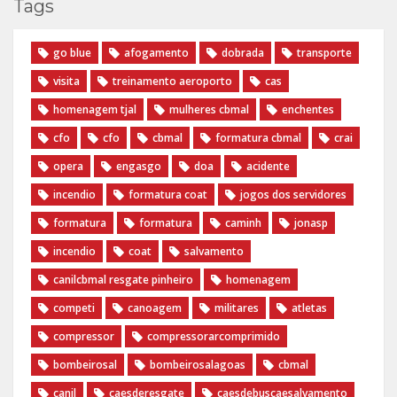
Tags
go blue
afogamento
dobrada
transporte
visita
treinamento aeroporto
cas
homenagem tjal
mulheres cbmal
enchentes
cfo
cfo
cbmal
formatura cbmal
crai
opera
engasgo
doa
acidente
incendio
formatura coat
jogos dos servidores
formatura
formatura
caminh
jonasp
incendio
coat
salvamento
canilcbmal resgate pinheiro
homenagem
competi
canoagem
militares
atletas
compressor
compressorarcomprimido
bombeirosal
bombeirosalagoas
cbmal
canil
caesderesgate
caesdebuscaesalvamento