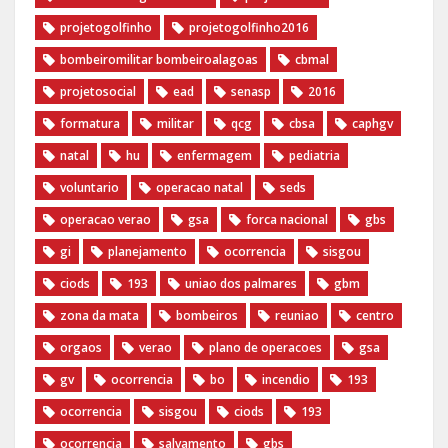
projetogolfinho
projetogolfinho2016
bombeiromilitar bombeiroalagoas
cbmal
projetosocial
ead
senasp
2016
formatura
militar
qcg
cbsa
caphgv
natal
hu
enfermagem
pediatria
voluntario
operacao natal
seds
operacao verao
gsa
forca nacional
gbs
gi
planejamento
ocorrencia
sisgou
ciods
193
uniao dos palmares
gbm
zona da mata
bombeiros
reuniao
centro
orgaos
verao
plano de operacoes
gsa
gv
ocorrencia
bo
incendio
193
ocorrencia
sisgou
ciods
193
ocorrencia
salvamento
gbs