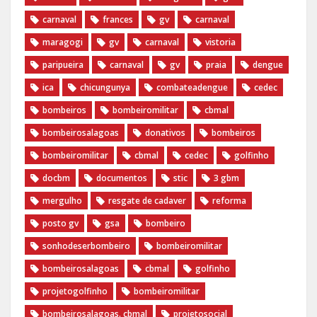
carnaval
frances
gv
carnaval
maragogi
gv
carnaval
vistoria
paripueira
carnaval
gv
praia
dengue
ica
chicungunya
combateadengue
cedec
bombeiros
bombeiromilitar
cbmal
bombeirosalagoas
donativos
bombeiros
bombeiromilitar
cbmal
cedec
golfinho
docbm
documentos
stic
3 gbm
mergulho
resgate de cadaver
reforma
posto gv
gsa
bombeiro
sonhodeserbombeiro
bombeiromilitar
bombeirosalagoas
cbmal
golfinho
projetogolfinho
bombeiromilitar
bombeirosalagoas. cbmal
projetosocial