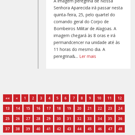
A imagem peregrina de Nossa
Senhora Aparecida irá passar nesta
quinta-feira, 25, pelo quartel do
comando geral do Corpo de
Bombeiros Militar de Alagoas. A
imagem chegará às 8 oras e irá
permandcencer na unidade até às
11 horas do mesmo dia. A
peregrina&...
Ler mais
««
«
1
2
3
4
5
6
7
8
9
10
11
12
13
14
15
16
17
18
19
20
21
22
23
24
25
26
27
28
29
30
31
32
33
34
35
36
37
38
39
40
41
42
43
44
45
46
47
48