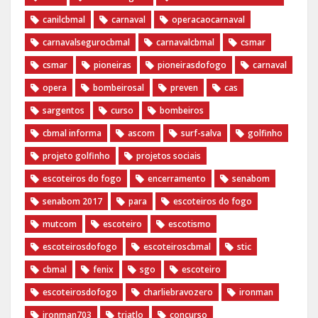
canilcbmal
carnaval
operacaocarnaval
carnavalsegurocbmal
carnavalcbmal
csmar
csmar
pioneiras
pioneirasdofogo
carnaval
opera
bombeirosal
preven
cas
sargentos
curso
bombeiros
cbmal informa
ascom
surf-salva
golfinho
projeto golfinho
projetos sociais
escoteiros do fogo
encerramento
senabom
senabom 2017
para
escoteiros do fogo
mutcom
escoteiro
escotismo
escoteirosdofogo
escoteiroscbmal
stic
cbmal
fenix
sgo
escoteiro
escoteirosdofogo
charliebravozero
ironman
ironman703
triatlo
concurso