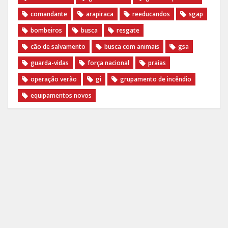
comandante
arapiraca
reeducandos
sgap
bombeiros
busca
resgate
cão de salvamento
busca com animais
gsa
guarda-vidas
força nacional
praias
operação verão
gi
grupamento de incêndio
equipamentos novos