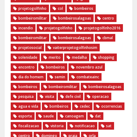
projetogolfinho
col
bombeiros
bombeiromilitar
bombeirosalagoas
centro
incendio
‪projetogolfinho‬
‎projetogolfinho2016
‎bombeiromilitar‬
‎bombeirosalagoas‬
‎cbmal‬
‎projetosocial‬‪
vaiterprojetogolfinhosim‬
solenidade
merito
medalha
shopping
encontro
bombeiros
novembro azul
dia do homem
semin
combateainc
bombeiros
bombeiromilitar
bombeirosalagoas
pesquisa
visita
defe civil
operacao
agua e vida
bombeiros
cedec
ocorrencias
esporte
saude
canoagem
dat
fiscalizacao
vistoria
notificacao
sat
centro
domingo
praia
orla