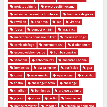
projetogolfinho
projetogolfinhocbmal
encontro nacional de bombeiras
bombeira de garra
reveillon
ano novo
sat
vistoria
fogos
bombeiro mirim
arapiraca
maratoninha bombeiro militar
corrida do fogo
corridadofogo
novembroazul
diadohomem
encontrodebombeiros
bombeiromilitar
senabom
enbombeiras
encontro nacional
bombeiras
dia da mulher
surf salva
gsa
cbmal
nivelamento
operacional
incendio
triatlo
challengemaceio
challenge
triatlhon
bombeiros
projeto golfinho
jiujitsu
apoio
cetfid
bombeiros
bombeiromilitar
esporte
semana do bombeiro