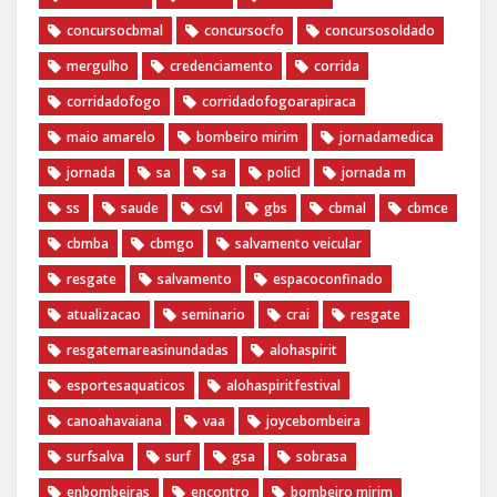
concursocbmal
concursocfo
concursosoldado
mergulho
credenciamento
corrida
corridadofogo
corridadofogoarapiraca
maio amarelo
bombeiro mirim
jornadamedica
jornada
sa
sa
policl
jornada m
ss
saude
csvl
gbs
cbmal
cbmce
cbmba
cbmgo
salvamento veicular
resgate
salvamento
espacoconfinado
atualizacao
seminario
crai
resgate
resgatemareasinundadas
alohaspirit
esportesaquaticos
alohaspiritfestival
canoahavaiana
vaa
joycebombeira
surfsalva
surf
gsa
sobrasa
enbombeiras
encontro
bombeiro mirim