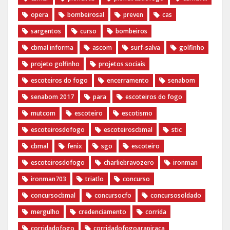
opera
bombeirosal
preven
cas
sargentos
curso
bombeiros
cbmal informa
ascom
surf-salva
golfinho
projeto golfinho
projetos sociais
escoteiros do fogo
encerramento
senabom
senabom 2017
para
escoteiros do fogo
mutcom
escoteiro
escotismo
escoteirosdofogo
escoteiroscbmal
stic
cbmal
fenix
sgo
escoteiro
escoteirosdofogo
charliebravozero
ironman
ironman703
triatlo
concurso
concursocbmal
concursocfo
concursosoldado
mergulho
credenciamento
corrida
corridadofogo
corridadofogoarapiraca