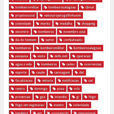
‎bombeiromilitar‬
‎bombeirosalagoas‬
‎cbmal‬
‎projetosocial‬‪
vaiterprojetogolfinhosim‬
solenidade
merito
medalha
shopping
encontro
bombeiros
novembro azul
dia do homem
semin
combateainc
bombeiros
bombeiromilitar
bombeirosalagoas
pesquisa
visita
defe civil
operacao
agua e vida
bombeiros
cedec
ocorrencias
esporte
saude
canoagem
dat
fiscalizacao
vistoria
notificacao
sat
centro
domingo
praia
orla
prevencao
gsa
incendio
gi
fogo
fogo em vegetacao
evento
solenidade
bandeira
pm
ocorrencias
operacional