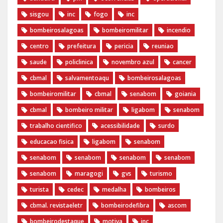
sisgou
inc
fogo
inc
bombeirosalagoas
bombeiromilitar
incendio
centro
prefeitura
pericia
reuniao
saude
policlinica
novembro azul
cancer
cbmal
salvamentoaqu
bombeirosalagoas
bombeiromilitar
cbmal
senabom
goiania
cbmal
bombeiro militar
ligabom
senabom
trabalho cientifico
acessibilidade
surdo
educacao fisica
ligabom
senabom
senabom
senabom
senabom
senabom
senabom
maragogi
gvs
turismo
turista
cedec
medalha
bombeiros
cbmal. revistaeletr
bombeirodefibra
ascom
bombeirodestaque
motiva
inc