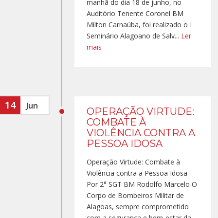
manhã do dia 18 de junho, no
Auditório Tenente Coronel BM
Milton Carnaúba, foi realizado o I
Seminário Alagoano de Salv...
Ler
mais
14
Jun
OPERAÇÃO VIRTUDE:
COMBATE À
VIOLÊNCIA CONTRA A
PESSOA IDOSA
Operação Virtude: Combate à
Violência contra a Pessoa Idosa
Por 2° SGT BM Rodolfo Marcelo O
Corpo de Bombeiros Militar de
Alagoas, sempre comprometido
com a segurança e bem-estar da