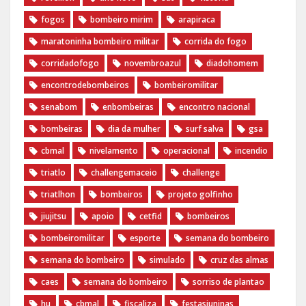
fogos
bombeiro mirim
arapiraca
maratoninha bombeiro militar
corrida do fogo
corridadofogo
novembroazul
diadohomem
encontrodebombeiros
bombeiromilitar
senabom
enbombeiras
encontro nacional
bombeiras
dia da mulher
surf salva
gsa
cbmal
nivelamento
operacional
incendio
triatlo
challengemaceio
challenge
triatlhon
bombeiros
projeto golfinho
jiujitsu
apoio
cetfid
bombeiros
bombeiromilitar
esporte
semana do bombeiro
semana do bombeiro
simulado
cruz das almas
caes
semana do bombeiro
sorriso de plantao
hu
cbmal
fiscaliza
festasjuninas