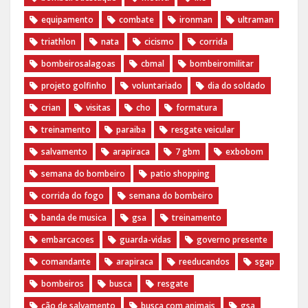
equipamento
combate
ironman
ultraman
triathlon
nata
cicismo
corrida
bombeirosalagoas
cbmal
bombeiromilitar
projeto golfinho
voluntariado
dia do soldado
crian
visitas
cho
formatura
treinamento
paraiba
resgate veicular
salvamento
arapiraca
7 gbm
exbobom
semana do bombeiro
patio shopping
corrida do fogo
semana do bombeiro
banda de musica
gsa
treinamento
embarcacoes
guarda-vidas
governo presente
comandante
arapiraca
reeducandos
sgap
bombeiros
busca
resgate
cão de salvamento
busca com animais
gsa