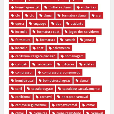
homenagem tjal
mulheres cbmal
enchentes
cfo
cfo
cbmal
formatura cbmal
crai
opera
engasgo
doa
acidente
incendio
formatura coat
jogos dos servidores
formatura
formatura
caminh
jonasp
incendio
coat
salvamento
canilcbmal resgate pinheiro
homenagem
competi
canoagem
militares
atletas
compressor
compressorarcomprimido
bombeirosal
bombeirosalagoas
cbmal
canil
caesderesgate
caesdebuscaesalvamento
canilcbmal
carnaval
operacaocarnaval
carnavalsegurocbmal
carnavalcbmal
csmar
csmar
pioneiras
pioneirasdofogo
carnaval