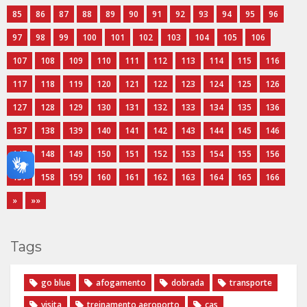
85
86
87
88
89
90
91
92
93
94
95
96
97
98
99
100
101
102
103
104
105
106
107
108
109
110
111
112
113
114
115
116
117
118
119
120
121
122
123
124
125
126
127
128
129
130
131
132
133
134
135
136
137
138
139
140
141
142
143
144
145
146
147
148
149
150
151
152
153
154
155
156
157
158
159
160
161
162
163
164
165
166
»
»»
Tags
go blue
afogamento
dobrada
transporte
visita
treinamento aeroporto
cas