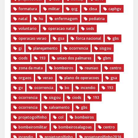
formatura
militar
qcg
cbsa
caphgv
natal
hu
enfermagem
pediatria
voluntario
operacao natal
seds
operacao verao
gsa
forca nacional
gbs
gi
planejamento
ocorrencia
sisgou
ciods
193
uniao dos palmares
gbm
zona da mata
bombeiros
reuniao
centro
orgaos
verao
plano de operacoes
gsa
gv
ocorrencia
bo
incendio
193
ocorrencia
sisgou
ciods
193
ocorrencia
salvamento
gbs
projetogolfinho
col
bombeiros
bombeiromilitar
bombeirosalagoas
centro
incendio
‪projetogolfinho‬
‎projetogolfinho2016