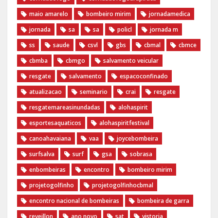
maio amarelo
bombeiro mirim
jornadamedica
jornada
sa
sa
policl
jornada m
ss
saude
csvl
gbs
cbmal
cbmce
cbmba
cbmgo
salvamento veicular
resgate
salvamento
espacoconfinado
atualizacao
seminario
crai
resgate
resgatemareasinundadas
alohaspirit
esportesaquaticos
alohaspiritfestival
canoahavaiana
vaa
joycebombeira
surfsalva
surf
gsa
sobrasa
enbombeiras
encontro
bombeiro mirim
projetogolfinho
projetogolfinhocbmal
encontro nacional de bombeiras
bombeira de garra
reveillon
ano novo
sat
vistoria