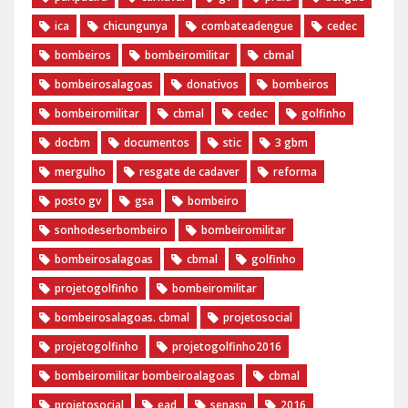
ica
chicungunya
combateadengue
cedec
bombeiros
bombeiromilitar
cbmal
bombeirosalagoas
donativos
bombeiros
bombeiromilitar
cbmal
cedec
golfinho
docbm
documentos
stic
3 gbm
mergulho
resgate de cadaver
reforma
posto gv
gsa
bombeiro
sonhodeserbombeiro
bombeiromilitar
bombeirosalagoas
cbmal
golfinho
projetogolfinho
bombeiromilitar
bombeirosalagoas. cbmal
projetosocial
projetogolfinho
projetogolfinho2016
bombeiromilitar bombeiroalagoas
cbmal
projetosocial
ead
senasp
2016