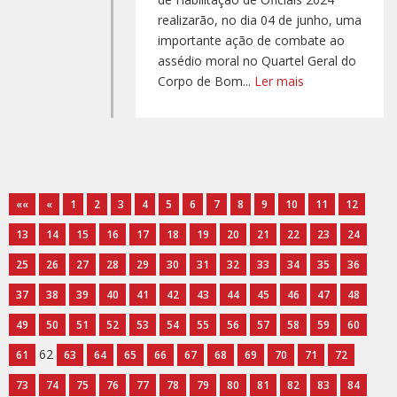
realizarão, no dia 04 de junho, uma
importante ação de combate ao
assédio moral no Quartel Geral do
Corpo de Bom...
Ler mais
««
«
1
2
3
4
5
6
7
8
9
10
11
12
13
14
15
16
17
18
19
20
21
22
23
24
25
26
27
28
29
30
31
32
33
34
35
36
37
38
39
40
41
42
43
44
45
46
47
48
49
50
51
52
53
54
55
56
57
58
59
60
62
61
63
64
65
66
67
68
69
70
71
72
73
74
75
76
77
78
79
80
81
82
83
84