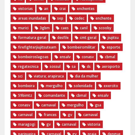
vistorias
an
crai
enchentes
areas inundadas
sep
cedec
enchente
murici
3gbm
caes
canil
scooby
formatura geral
desfile
cmt geral
jiujitsu
firefighterjiujitsuteam
bombeiromilitar
esporte
bombeiroslagoas
ensalv
conasv
cbmal
regatecnica
sossul
sa
ds
aeroporto
sci
viatura; arapiraca
dia da mulher
bombeira
mergulho
solenidade
exercito
59bimtz
comandante
cbmal
ensalv
conasv
carnaval
mergulho
gsa
carnaval
frances
gv
carnaval
maragogi
gv
carnaval
vistoria
paripueira
carnaval
gv
praia
dengue