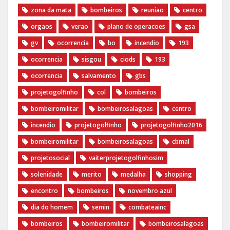
zona da mata
bombeiros
reuniao
centro
orgaos
verao
plano de operacoes
gsa
gv
ocorrencia
bo
incendio
193
ocorrencia
sisgou
ciods
193
ocorrencia
salvamento
gbs
projetogolfinho
col
bombeiros
bombeiromilitar
bombeirosalagoas
centro
incendio
‪projetogolfinho‬
‎projetogolfinho2016
‎bombeiromilitar‬
‎bombeirosalagoas‬
‎cbmal‬
‎projetosocial‬‪
vaiterprojetogolfinhosim‬
solenidade
merito
medalha
shopping
encontro
bombeiros
novembro azul
dia do homem
semin
combateainc
bombeiros
bombeiromilitar
bombeirosalagoas