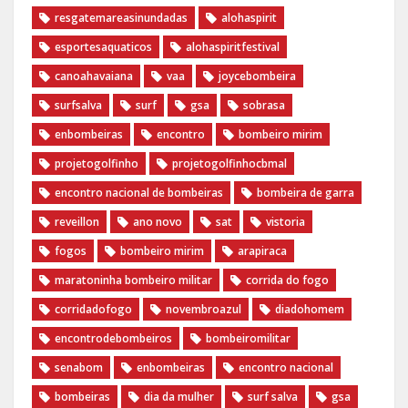
resgatemareasinundadas
alohaspirit
esportesaquaticos
alohaspiritfestival
canoahavaiana
vaa
joycebombeira
surfsalva
surf
gsa
sobrasa
enbombeiras
encontro
bombeiro mirim
projetogolfinho
projetogolfinhocbmal
encontro nacional de bombeiras
bombeira de garra
reveillon
ano novo
sat
vistoria
fogos
bombeiro mirim
arapiraca
maratoninha bombeiro militar
corrida do fogo
corridadofogo
novembroazul
diadohomem
encontrodebombeiros
bombeiromilitar
senabom
enbombeiras
encontro nacional
bombeiras
dia da mulher
surf salva
gsa