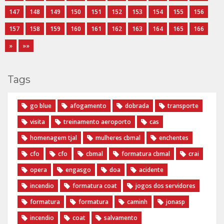
147
148
149
150
151
152
153
154
155
156
157
158
159
160
161
162
163
164
165
166
»
»»
Tags
go blue
afogamento
dobrada
transporte
visita
treinamento aeroporto
cas
homenagem tjal
mulheres cbmal
enchentes
cfo
cfo
cbmal
formatura cbmal
crai
opera
engasgo
doa
acidente
incendio
formatura coat
jogos dos servidores
formatura
formatura
caminh
jonasp
incendio
coat
salvamento