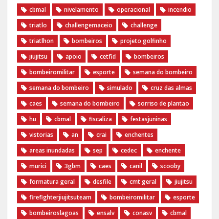
cbmal
nivelamento
operacional
incendio
triatlo
challengemaceio
challenge
triatlhon
bombeiros
projeto golfinho
jiujitsu
apoio
cetfid
bombeiros
bombeiromilitar
esporte
semana do bombeiro
semana do bombeiro
simulado
cruz das almas
caes
semana do bombeiro
sorriso de plantao
hu
cbmal
fiscaliza
festasjuninas
vistorias
an
crai
enchentes
areas inundadas
sep
cedec
enchente
murici
3gbm
caes
canil
scooby
formatura geral
desfile
cmt geral
jiujitsu
firefighterjiujitsuteam
bombeiromilitar
esporte
bombeiroslagoas
ensalv
conasv
cbmal