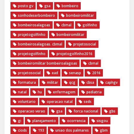
posto gv
gsa
bombeiro
sonhodeserbombeiro
bombeiromilitar
bombeirosalagoas
cbmal
golfinho
projetogolfinho
bombeiromilitar
bombeirosalagoas. cbmal
projetosocial
projetogolfinho
projetogolfinho2016
bombeiromilitar bombeiroalagoas
cbmal
projetosocial
ead
senasp
2016
formatura
militar
qcg
cbsa
caphgv
natal
hu
enfermagem
pediatria
voluntario
operacao natal
seds
operacao verao
gsa
forca nacional
gbs
gi
planejamento
ocorrencia
sisgou
ciods
193
uniao dos palmares
gbm