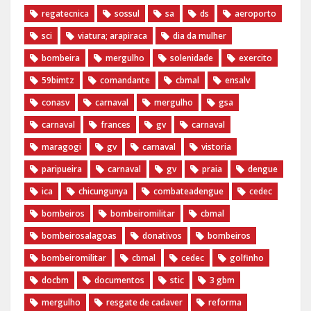
regatecnica
sossul
sa
ds
aeroporto
sci
viatura; arapiraca
dia da mulher
bombeira
mergulho
solenidade
exercito
59bimtz
comandante
cbmal
ensalv
conasv
carnaval
mergulho
gsa
carnaval
frances
gv
carnaval
maragogi
gv
carnaval
vistoria
paripueira
carnaval
gv
praia
dengue
ica
chicungunya
combateadengue
cedec
bombeiros
bombeiromilitar
cbmal
bombeirosalagoas
donativos
bombeiros
bombeiromilitar
cbmal
cedec
golfinho
docbm
documentos
stic
3 gbm
mergulho
resgate de cadaver
reforma