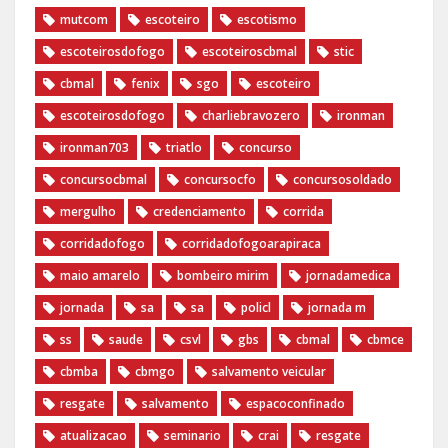
mutcom
escoteiro
escotismo
escoteirosdofogo
escoteiroscbmal
stic
cbmal
fenix
sgo
escoteiro
escoteirosdofogo
charliebravozero
ironman
ironman703
triatlo
concurso
concursocbmal
concursocfo
concursosoldado
mergulho
credenciamento
corrida
corridadofogo
corridadofogoarapiraca
maio amarelo
bombeiro mirim
jornadamedica
jornada
sa
sa
policl
jornada m
ss
saude
csvl
gbs
cbmal
cbmce
cbmba
cbmgo
salvamento veicular
resgate
salvamento
espacoconfinado
atualizacao
seminario
crai
resgate