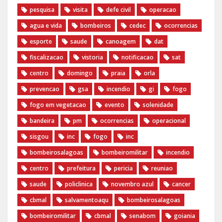
pesquisa
visita
defe civil
operacao
agua e vida
bombeiros
cedec
ocorrencias
esporte
saude
canoagem
dat
fiscalizacao
vistoria
notificacao
sat
centro
domingo
praia
orla
prevencao
gsa
incendio
gi
fogo
fogo em vegetacao
evento
solenidade
bandeira
pm
ocorrencias
operacional
sisgou
inc
fogo
inc
bombeirosalagoas
bombeiromilitar
incendio
centro
prefeitura
pericia
reuniao
saude
policlinica
novembro azul
cancer
cbmal
salvamentoaqu
bombeirosalagoas
bombeiromilitar
cbmal
senabom
goiania