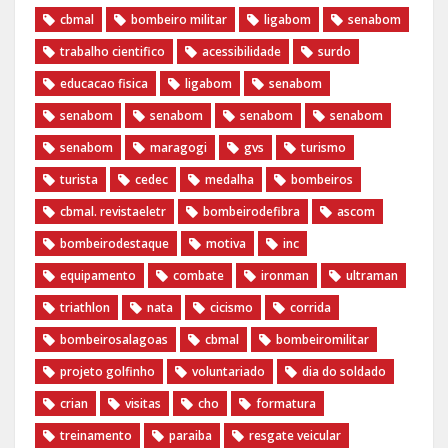
cbmal
bombeiro militar
ligabom
senabom
trabalho cientifico
acessibilidade
surdo
educacao fisica
ligabom
senabom
senabom
senabom
senabom
senabom
senabom
maragogi
gvs
turismo
turista
cedec
medalha
bombeiros
cbmal. revistaeletr
bombeirodefibra
ascom
bombeirodestaque
motiva
inc
equipamento
combate
ironman
ultraman
triathlon
nata
cicismo
corrida
bombeirosalagoas
cbmal
bombeiromilitar
projeto golfinho
voluntariado
dia do soldado
crian
visitas
cho
formatura
treinamento
paraiba
resgate veicular