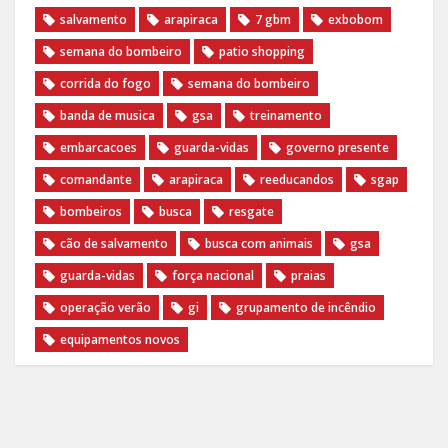
salvamento
arapiraca
7 gbm
exbobom
semana do bombeiro
patio shopping
corrida do fogo
semana do bombeiro
banda de musica
gsa
treinamento
embarcacoes
guarda-vidas
governo presente
comandante
arapiraca
reeducandos
sgap
bombeiros
busca
resgate
cão de salvamento
busca com animais
gsa
guarda-vidas
força nacional
praias
operação verão
gi
grupamento de incêndio
equipamentos novos