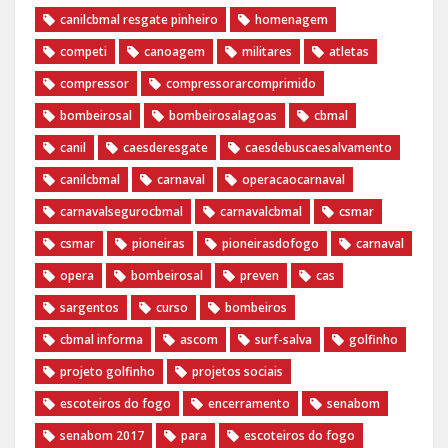
canilcbmal resgate pinheiro
homenagem
competi
canoagem
militares
atletas
compressor
compressorarcomprimido
bombeirosal
bombeirosalagoas
cbmal
canil
caesderesgate
caesdebuscaesalvamento
canilcbmal
carnaval
operacaocarnaval
carnavalsegurocbmal
carnavalcbmal
csmar
csmar
pioneiras
pioneirasdofogo
carnaval
opera
bombeirosal
preven
cas
sargentos
curso
bombeiros
cbmal informa
ascom
surf-salva
golfinho
projeto golfinho
projetos sociais
escoteiros do fogo
encerramento
senabom
senabom 2017
para
escoteiros do fogo