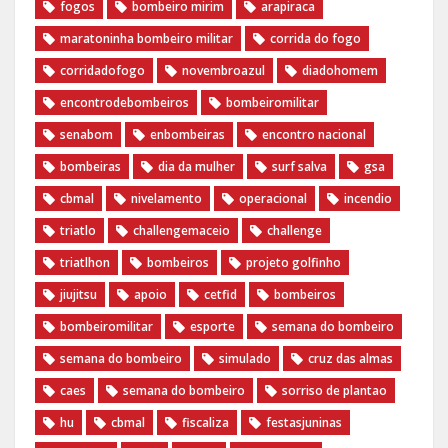
fogos
bombeiro mirim
arapiraca
maratoninha bombeiro militar
corrida do fogo
corridadofogo
novembroazul
diadohomem
encontrodebombeiros
bombeiromilitar
senabom
enbombeiras
encontro nacional
bombeiras
dia da mulher
surf salva
gsa
cbmal
nivelamento
operacional
incendio
triatlo
challengemaceio
challenge
triatlhon
bombeiros
projeto golfinho
jiujitsu
apoio
cetfid
bombeiros
bombeiromilitar
esporte
semana do bombeiro
semana do bombeiro
simulado
cruz das almas
caes
semana do bombeiro
sorriso de plantao
hu
cbmal
fiscaliza
festasjuninas