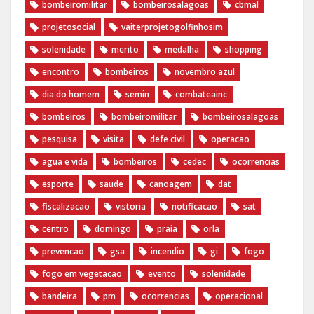
‎bombeiromilitar‬
‎bombeirosalagoas‬
‎cbmal‬
‎projetosocial‬‪
vaiterprojetogolfinhosim‬
solenidade
merito
medalha
shopping
encontro
bombeiros
novembro azul
dia do homem
semin
combateainc
bombeiros
bombeiromilitar
bombeirosalagoas
pesquisa
visita
defe civil
operacao
agua e vida
bombeiros
cedec
ocorrencias
esporte
saude
canoagem
dat
fiscalizacao
vistoria
notificacao
sat
centro
domingo
praia
orla
prevencao
gsa
incendio
gi
fogo
fogo em vegetacao
evento
solenidade
bandeira
pm
ocorrencias
operacional