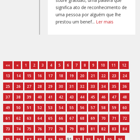
sobre gratidão, uma palavra que
significa ato de reconhecimento de
uma pessoa por alguém que lhe
prestou um benef...
Ler mais
««
«
1
2
3
4
5
6
7
8
9
10
11
12
13
14
15
16
17
18
19
20
21
22
23
24
25
26
27
28
29
30
31
32
33
34
35
36
37
38
39
40
41
42
43
44
45
46
47
48
49
50
51
52
53
54
55
56
57
58
59
60
61
62
63
64
65
66
67
68
69
70
71
72
73
74
75
76
77
78
79
80
81
82
83
84
91
85
86
87
88
89
90
92
93
94
95
96