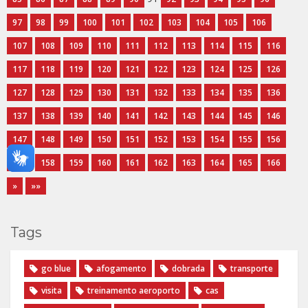
97
98
99
100
101
102
103
104
105
106
107
108
109
110
111
112
113
114
115
116
117
118
119
120
121
122
123
124
125
126
127
128
129
130
131
132
133
134
135
136
137
138
139
140
141
142
143
144
145
146
147
148
149
150
151
152
153
154
155
156
157
158
159
160
161
162
163
164
165
166
»
»»
Tags
go blue
afogamento
dobrada
transporte
visita
treinamento aeroporto
cas