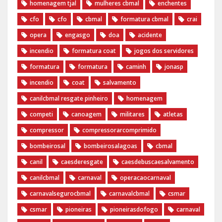
homenagem tjal
mulheres cbmal
enchentes
cfo
cfo
cbmal
formatura cbmal
crai
opera
engasgo
doa
acidente
incendio
formatura coat
jogos dos servidores
formatura
formatura
caminh
jonasp
incendio
coat
salvamento
canilcbmal resgate pinheiro
homenagem
competi
canoagem
militares
atletas
compressor
compressorarcomprimido
bombeirosal
bombeirosalagoas
cbmal
canil
caesderesgate
caesdebuscaesalvamento
canilcbmal
carnaval
operacaocarnaval
carnavalsegurocbmal
carnavalcbmal
csmar
csmar
pioneiras
pioneirasdofogo
carnaval