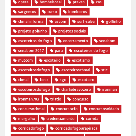
opera
bombeirosal
preven
cas
sargentos
curso
bombeiros
cbmal informa
ascom
surf-salva
golfinho
projeto golfinho
projetos sociais
escoteiros do fogo
encerramento
senabom
senabom 2017
para
escoteiros do fogo
mutcom
escoteiro
escotismo
escoteirosdofogo
escoteiroscbmal
stic
cbmal
fenix
sgo
escoteiro
escoteirosdofogo
charliebravozero
ironman
ironman703
triatlo
concurso
concursocbmal
concursocfo
concursosoldado
mergulho
credenciamento
corrida
corridadofogo
corridadofogoarapiraca