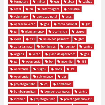
formatura
militar
qcg
cbsa
caphgv
natal
hu
enfermagem
pediatria
voluntario
operacao natal
seds
operacao verao
gsa
forca nacional
gbs
gi
planejamento
ocorrencia
sisgou
ciods
193
uniao dos palmares
gbm
zona da mata
bombeiros
reuniao
centro
orgaos
verao
plano de operacoes
gsa
gv
ocorrencia
bo
incendio
193
ocorrencia
sisgou
ciods
193
ocorrencia
salvamento
gbs
projetogolfinho
col
bombeiros
bombeiromilitar
bombeirosalagoas
centro
incendio
‪projetogolfinho‬
‎projetogolfinho2016