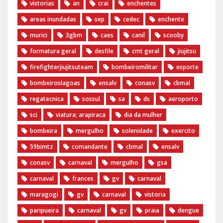
vistorias
an
crai
enchentes
areas inundadas
sep
cedec
enchente
murici
3gbm
caes
canil
scooby
formatura geral
desfile
cmt geral
jiujitsu
firefighterjiujitsuteam
bombeiromilitar
esporte
bombeiroslagoas
ensalv
conasv
cbmal
regatecnica
sossul
sa
ds
aeroporto
sci
viatura; arapiraca
dia da mulher
bombeira
mergulho
solenidade
exercito
59bimtz
comandante
cbmal
ensalv
conasv
carnaval
mergulho
gsa
carnaval
frances
gv
carnaval
maragogi
gv
carnaval
vistoria
paripueira
carnaval
gv
praia
dengue