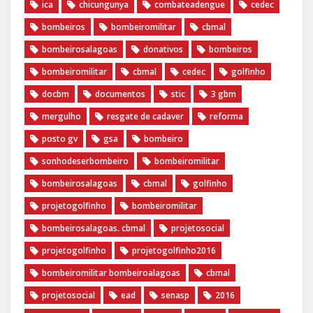
ica
chicungunya
combateadengue
cedec
bombeiros
bombeiromilitar
cbmal
bombeirosalagoas
donativos
bombeiros
bombeiromilitar
cbmal
cedec
golfinho
docbm
documentos
stic
3 gbm
mergulho
resgate de cadaver
reforma
posto gv
gsa
bombeiro
sonhodeserbombeiro
bombeiromilitar
bombeirosalagoas
cbmal
golfinho
projetogolfinho
bombeiromilitar
bombeirosalagoas. cbmal
projetosocial
projetogolfinho
projetogolfinho2016
bombeiromilitar bombeiroalagoas
cbmal
projetosocial
ead
senasp
2016