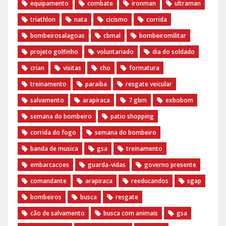
equipamento
combate
ironman
ultraman
triathlon
nata
cicismo
corrida
bombeirosalagoas
cbmal
bombeiromilitar
projeto golfinho
voluntariado
dia do soldado
crian
visitas
cho
formatura
treinamento
paraiba
resgate veicular
salvamento
arapiraca
7 gbm
exbobom
semana do bombeiro
patio shopping
corrida do fogo
semana do bombeiro
banda de musica
gsa
treinamento
embarcacoes
guarda-vidas
governo presente
comandante
arapiraca
reeducandos
sgap
bombeiros
busca
resgate
cão de salvamento
busca com animais
gsa