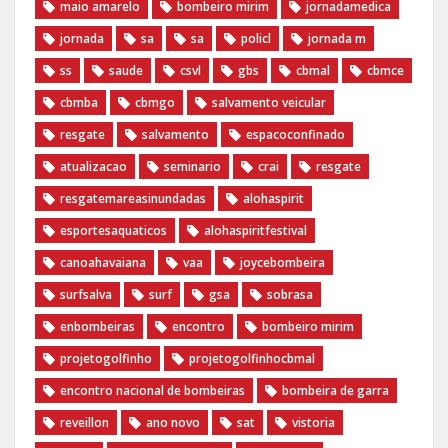
maio amarelo
bombeiro mirim
jornadamedica
jornada
sa
sa
policl
jornada m
ss
saude
csvl
gbs
cbmal
cbmce
cbmba
cbmgo
salvamento veicular
resgate
salvamento
espacoconfinado
atualizacao
seminario
crai
resgate
resgatemareasinundadas
alohaspirit
esportesaquaticos
alohaspiritfestival
canoahavaiana
vaa
joycebombeira
surfsalva
surf
gsa
sobrasa
enbombeiras
encontro
bombeiro mirim
projetogolfinho
projetogolfinhocbmal
encontro nacional de bombeiras
bombeira de garra
reveillon
ano novo
sat
vistoria