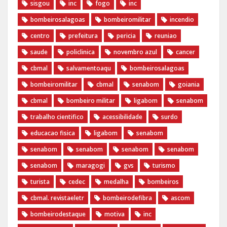
sisgou
inc
fogo
inc
bombeirosalagoas
bombeiromilitar
incendio
centro
prefeitura
pericia
reuniao
saude
policlinica
novembro azul
cancer
cbmal
salvamentoaqu
bombeirosalagoas
bombeiromilitar
cbmal
senabom
goiania
cbmal
bombeiro militar
ligabom
senabom
trabalho cientifico
acessibilidade
surdo
educacao fisica
ligabom
senabom
senabom
senabom
senabom
senabom
senabom
maragogi
gvs
turismo
turista
cedec
medalha
bombeiros
cbmal. revistaeletr
bombeirodefibra
ascom
bombeirodestaque
motiva
inc