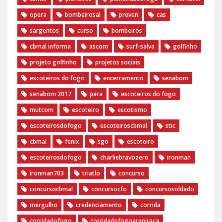
opera
bombeirosal
preven
cas
sargentos
curso
bombeiros
cbmal informa
ascom
surf-salva
golfinho
projeto golfinho
projetos sociais
escoteiros do fogo
encerramento
senabom
senabom 2017
para
escoteiros do fogo
mutcom
escoteiro
escotismo
escoteirosdofogo
escoteiroscbmal
stic
cbmal
fenix
sgo
escoteiro
escoteirosdofogo
charliebravozero
ironman
ironman703
triatlo
concurso
concursocbmal
concursocfo
concursosoldado
mergulho
credenciamento
corrida
corridadofogo
corridadofogoarapiraca