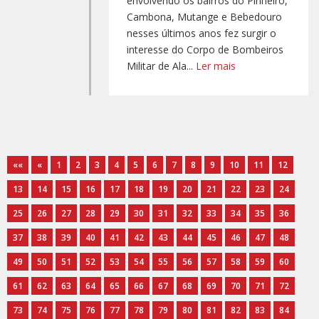
envolvendo os bairros do Pinheiro,
Cambona, Mutange e Bebedouro
nesses últimos anos fez surgir o
interesse do Corpo de Bombeiros
Militar de Ala...
Ler mais
««
«
1
2
3
4
5
6
7
8
9
10
11
12
13
14
15
16
17
18
19
20
21
22
23
24
25
26
27
28
29
30
31
32
33
34
35
36
37
38
39
40
41
42
43
44
45
46
47
48
49
50
51
52
53
54
55
56
57
58
59
60
61
62
63
64
65
66
67
68
69
70
71
72
73
74
75
76
77
78
79
80
81
82
83
84