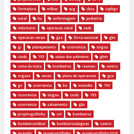
formatura
militar
qcg
cbsa
caphgv
natal
hu
enfermagem
pediatria
voluntario
operacao natal
seds
operacao verao
gsa
forca nacional
gbs
gi
planejamento
ocorrencia
sisgou
ciods
193
uniao dos palmares
gbm
zona da mata
bombeiros
reuniao
centro
orgaos
verao
plano de operacoes
gsa
gv
ocorrencia
bo
incendio
193
ocorrencia
sisgou
ciods
193
ocorrencia
salvamento
gbs
projetogolfinho
col
bombeiros
bombeiromilitar
bombeirosalagoas
centro
incendio
‪projetogolfinho‬
‎projetogolfinho2016