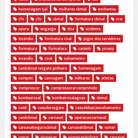
homenagem tjal
mulheres cbmal
enchentes
cfo
cfo
cbmal
formatura cbmal
crai
opera
engasgo
doa
acidente
incendio
formatura coat
jogos dos servidores
formatura
formatura
caminh
jonasp
incendio
coat
salvamento
canilcbmal resgate pinheiro
homenagem
competi
canoagem
militares
atletas
compressor
compressorarcomprimido
bombeirosal
bombeirosalagoas
cbmal
canil
caesderesgate
caesdebuscaesalvamento
canilcbmal
carnaval
operacaocarnaval
carnavalsegurocbmal
carnavalcbmal
csmar
csmar
pioneiras
pioneirasdofogo
carnaval