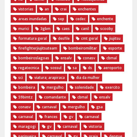
vistorias
an
crai
enchentes
areas inundadas
sep
cedec
enchente
murici
3gbm
caes
canil
scooby
formatura geral
desfile
cmt geral
jiujitsu
firefighterjiujitsuteam
bombeiromilitar
esporte
bombeiroslagoas
ensalv
conasv
cbmal
regatecnica
sossul
sa
ds
aeroporto
sci
viatura; arapiraca
dia da mulher
bombeira
mergulho
solenidade
exercito
59bimtz
comandante
cbmal
ensalv
conasv
carnaval
mergulho
gsa
carnaval
frances
gv
carnaval
maragogi
gv
carnaval
vistoria
paripueira
carnaval
gv
praia
dengue