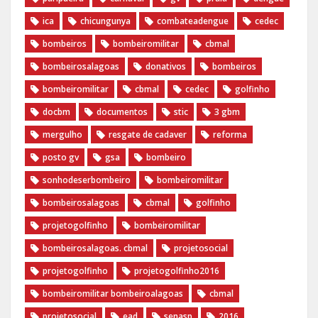
ica
chicungunya
combateadengue
cedec
bombeiros
bombeiromilitar
cbmal
bombeirosalagoas
donativos
bombeiros
bombeiromilitar
cbmal
cedec
golfinho
docbm
documentos
stic
3 gbm
mergulho
resgate de cadaver
reforma
posto gv
gsa
bombeiro
sonhodeserbombeiro
bombeiromilitar
bombeirosalagoas
cbmal
golfinho
projetogolfinho
bombeiromilitar
bombeirosalagoas. cbmal
projetosocial
projetogolfinho
projetogolfinho2016
bombeiromilitar bombeiroalagoas
cbmal
projetosocial
ead
senasp
2016