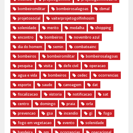
‎bombeiromilitar‬
‎bombeirosalagoas‬
‎cbmal‬
‎projetosocial‬‪
vaiterprojetogolfinhosim‬
solenidade
merito
medalha
shopping
encontro
bombeiros
novembro azul
dia do homem
semin
combateainc
bombeiros
bombeiromilitar
bombeirosalagoas
pesquisa
visita
defe civil
operacao
agua e vida
bombeiros
cedec
ocorrencias
esporte
saude
canoagem
dat
fiscalizacao
vistoria
notificacao
sat
centro
domingo
praia
orla
prevencao
gsa
incendio
gi
fogo
fogo em vegetacao
evento
solenidade
bandeira
pm
ocorrencias
operacional