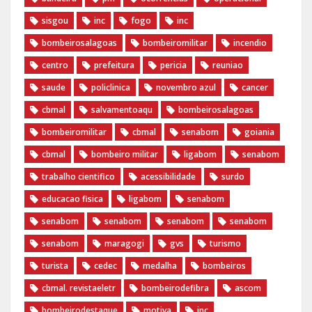
sisgou
inc
fogo
inc
bombeirosalagoas
bombeiromilitar
incendio
centro
prefeitura
pericia
reuniao
saude
policlinica
novembro azul
cancer
cbmal
salvamentoaqu
bombeirosalagoas
bombeiromilitar
cbmal
senabom
goiania
cbmal
bombeiro militar
ligabom
senabom
trabalho cientifico
acessibilidade
surdo
educacao fisica
ligabom
senabom
senabom
senabom
senabom
senabom
senabom
maragogi
gvs
turismo
turista
cedec
medalha
bombeiros
cbmal. revistaeletr
bombeirodefibra
ascom
bombeirodestaque
motiva
inc