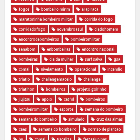
fogos
bombeiro mirim
arapiraca
maratoninha bombeiro militar
corrida do fogo
corridadofogo
novembroazul
diadohomem
encontrodebombeiros
bombeiromilitar
senabom
enbombeiras
encontro nacional
bombeiras
dia da mulher
surf salva
gsa
cbmal
nivelamento
operacional
incendio
triatlo
challengemaceio
challenge
triatlhon
bombeiros
projeto golfinho
jiujitsu
apoio
cetfid
bombeiros
bombeiromilitar
esporte
semana do bombeiro
semana do bombeiro
simulado
cruz das almas
caes
semana do bombeiro
sorriso de plantao
hu
cbmal
fiscaliza
festasjuninas