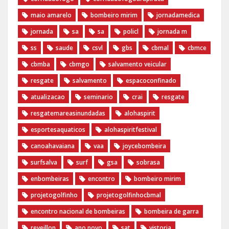
maio amarelo
bombeiro mirim
jornadamedica
jornada
sa
sa
policl
jornada m
ss
saude
csvl
gbs
cbmal
cbmce
cbmba
cbmgo
salvamento veicular
resgate
salvamento
espacoconfinado
atualizacao
seminario
crai
resgate
resgatemareasinundadas
alohaspirit
esportesaquaticos
alohaspiritfestival
canoahavaiana
vaa
joycebombeira
surfsalva
surf
gsa
sobrasa
enbombeiras
encontro
bombeiro mirim
projetogolfinho
projetogolfinhocbmal
encontro nacional de bombeiras
bombeira de garra
reveillon
ano novo
sat
vistoria