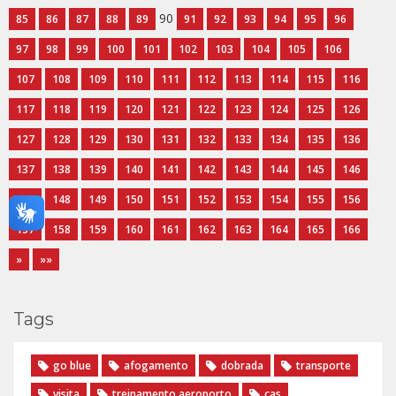
90
85
86
87
88
89
91
92
93
94
95
96
97
98
99
100
101
102
103
104
105
106
107
108
109
110
111
112
113
114
115
116
117
118
119
120
121
122
123
124
125
126
127
128
129
130
131
132
133
134
135
136
137
138
139
140
141
142
143
144
145
146
147
148
149
150
151
152
153
154
155
156
157
158
159
160
161
162
163
164
165
166
»
»»
Tags
go blue
afogamento
dobrada
transporte
visita
treinamento aeroporto
cas