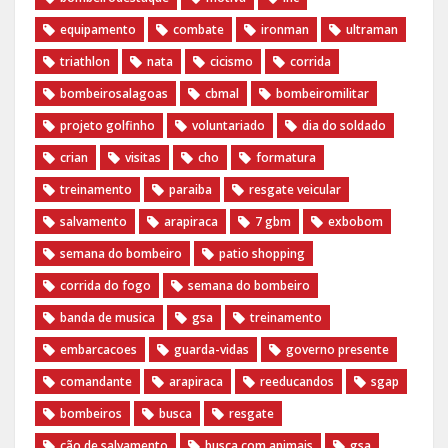
equipamento
combate
ironman
ultraman
triathlon
nata
cicismo
corrida
bombeirosalagoas
cbmal
bombeiromilitar
projeto golfinho
voluntariado
dia do soldado
crian
visitas
cho
formatura
treinamento
paraiba
resgate veicular
salvamento
arapiraca
7 gbm
exbobom
semana do bombeiro
patio shopping
corrida do fogo
semana do bombeiro
banda de musica
gsa
treinamento
embarcacoes
guarda-vidas
governo presente
comandante
arapiraca
reeducandos
sgap
bombeiros
busca
resgate
cão de salvamento
busca com animais
gsa